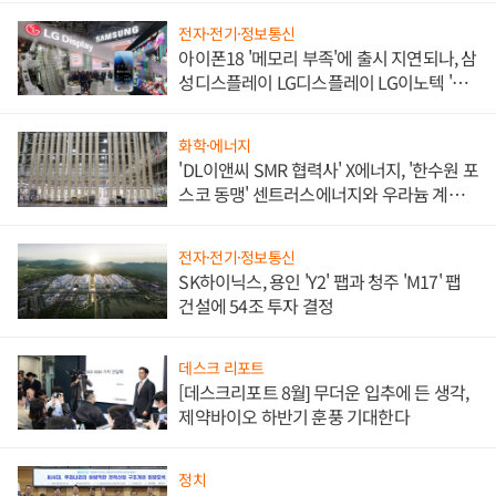
전자·전기·정보통신
아이폰18 '메모리 부족'에 출시 지연되나, 삼
성디스플레이 LG디스플레이 LG이노텍 '탈
애플' 수익 다각화 속도
화학·에너지
'DL이앤씨 SMR 협력사' X에너지, '한수원 포
스코 동맹' 센트러스에너지와 우라늄 계약
체결
전자·전기·정보통신
SK하이닉스, 용인 'Y2' 팹과 청주 'M17' 팹
건설에 54조 투자 결정
데스크 리포트
[데스크리포트 8월] 무더운 입추에 든 생각,
제약바이오 하반기 훈풍 기대한다
정치