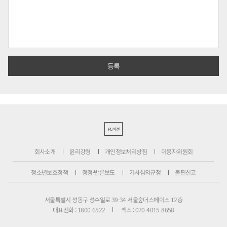
PC버전
회사소개
윤리강령
개인정보처리방침
이용자위원회
청소년보호정책
정정·반론보도
기사심의규정
불편신고
서울특별시 성동구 성수일로 39-34 서울숲더스페이스 12층
대표전화 : 1800-6522
팩스 : 070-4015-8658