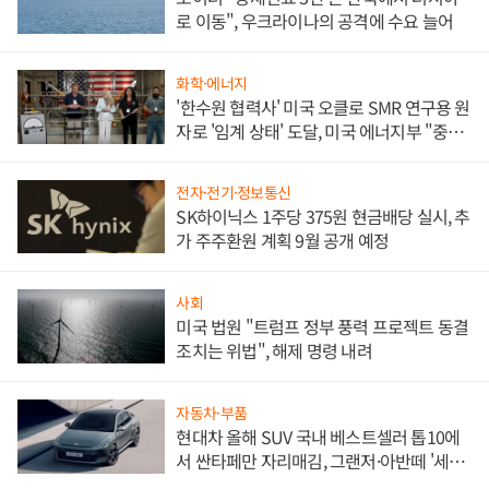
로 이동", 우크라이나의 공격에 수요 늘어
화학·에너지
'한수원 협력사' 미국 오클로 SMR 연구용 원
자로 '임계 상태' 도달, 미국 에너지부 "중요
한 이정표"
전자·전기·정보통신
SK하이닉스 1주당 375원 현금배당 실시, 추
가 주주환원 계획 9월 공개 예정
사회
미국 법원 "트럼프 정부 풍력 프로젝트 동결
조치는 위법", 해제 명령 내려
자동차·부품
현대차 올해 SUV 국내 베스트셀러 톱10에
서 싼타페만 자리매김, 그랜저·아반떼 '세단
쌍끌이'로 내수 방어