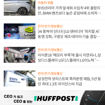
자동차·부품
BYD코리아 가격 앞세워 수입차 4위 올랐지
만, BMW·벤츠보다 높은 공임비에 소비자
불만 폭발
전자·전기·정보통신
[AI 뭉쳐야 산다⑧] LG·엔비디아 '피지컬 AI'
동맹 강화, 구광모 제조·데이터·기술 결집
해 종합 로보틱스 기업으로
전자·전기·정보통신
아이폰18 '메모리 부족'에 출시 지연되나, 삼
성디스플레이 LG디스플레이 LG이노텍 '탈
애플' 수익 다각화 속도
전자·전기·정보통신
삼성전자 넷리스트와 특허분쟁 매듭, 5년 동
안 최대 1.3조 라이선스비 지급