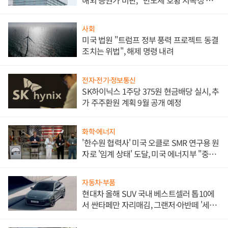
문"
사회
미국 법원 "트럼프 정부 풍력 프로젝트 동결
조치는 위법", 해제 명령 내려
전자·전기·정보통신
SK하이닉스 1주당 375원 현금배당 실시, 추
가 주주환원 계획 9월 공개 예정
화학·에너지
'한수원 협력사' 미국 오클로 SMR 연구용 원
자로 '임계 상태' 도달, 미국 에너지부 "중요
한 이정표"
자동차·부품
현대차 올해 SUV 국내 베스트셀러 톱10에
서 싼타페만 자리매김, 그랜저·아반떼 '세단
쌍끌이'로 내수 방어