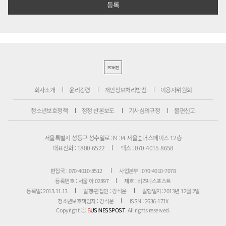
PC버전
회사소개
윤리강령
개인정보처리방침
이용자위원회
청소년보호정책
정정·반론보도
기사심의규정
불편신고
서울특별시 성동구 성수일로 39-34 서울숲더스페이스 12층
대표전화 : 1800-6522
팩스 : 070-4015-8658
편집국 : 070-4010-8512
사업본부 : 070-4010-7078
등록번호 : 서울 아 02897
제호 : 비즈니스포스트
등록일: 2013.11.13
발행·편집인 : 강석운
발행일자: 2013년 12월 2일
청소년보호책임자 : 강석운
ISSN : 2636-171X
Copyright ⓒ
B
USINESSPOST
. All rights reserved.