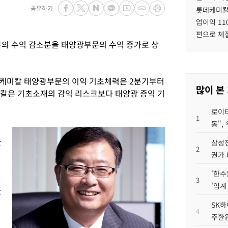
공유하기
롯데케미칼
업이익 11
편으로 체
문의 수익 감소분을 태양광부문의 수익 증가로 상
화케미칼 태양광부문의 이익 기초체력은 2분기부터
많이 본
미칼은 기초소재의 감익 리스크보다 태양광 증익 기
로이터
1
동",
단
삼성전
2
권가 
'한수
3
'임계
산
SK하
4
주환원