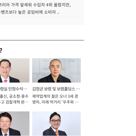
코리아 가격 앞세워 수입차 4위 올랐지만,
·벤츠보다 높은 공임비에 소비자 ..
?
통령실 민정수석비
김정균 보령 및 보령홀딩스 대
 출신, 공소청·중수
제약업계의 젊은 오너 3세 경
표이사 사장
두고 검찰개혁 완수
영자, 미래 먹거리 '우주와 헬
년]
스케어' 공들여 [2026년]