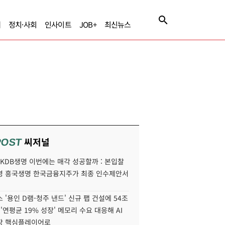
제
정치·사회
인사이트
JOB+
최신뉴스
씨저널
POST
' KDB생명 이번에는 매각 성공할까 : 본입찰
명 흥국생명 한국금융지주가 최종 인수제안서
 '용인 D램-청주 낸드' 신규 팹 건설에 54조
 '연평균 19% 성장' 메모리 수요 대응해 AI
장 핵심플레이어로