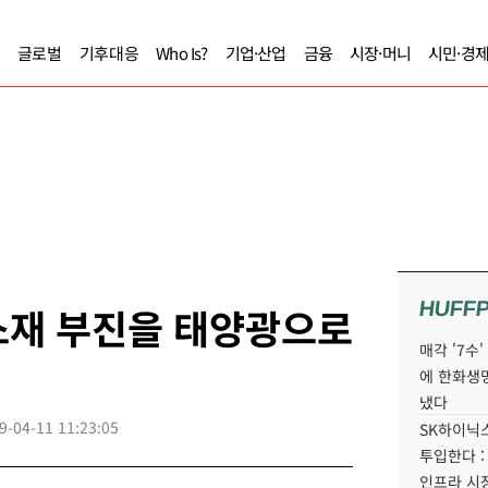
글로벌
기후대응
Who Is?
기업·산업
금융
시장·머니
시민·경
HUFF
소재 부진을 태양광으로
매각 '7수
에 한화생
냈다
9-04-11 11:23:05
SK하이닉스
투입한다 :
인프라 시