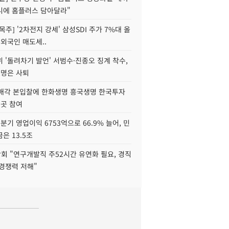
니에 홈플러스 담아달라"
목주] '2차전지 강세' 삼성SDI 주가 7%대 올
 외국인 매도세..
 '돌려차기 발언' 서범수·진종오 징계 착수,
2명은 사퇴
 매각 본입찰에 한화생명 흥국생명 한국투자
3곳 참여
분기 영업이익 6753억으로 66.9% 늘어, 민
은 13.5조
회 "연구개발직 주52시간 유연화 필요, 경직
경쟁력 저해"