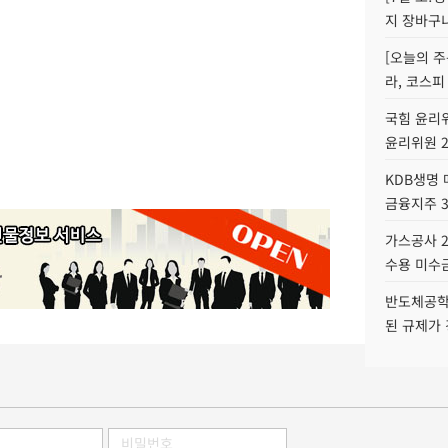
지 장바구
[오늘의 주
라, 코스피
국힘 윤리위
윤리위원 
KDB생명
금융지주 
가스공사 2
수용 미수금
반도체공학
된 규제가 