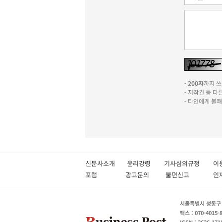
-
200자
까지 쓰실
- 저작권 등 
- 타인에게 불
신문사소개
윤리강령
기사심의규정
이
포럼
광고문의
불편신고
서울특별시 성동구 성
팩스 : 070-4015-
ISSN : 2636-171