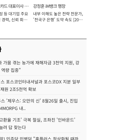
카드 대표이사 사
강정훈 iM뱅크 행장
성 등 대기업 주요
내부 이해도 높은 전략 전문가,
 경력, 신뢰 회복
'전국구 은행' 도약 속도 [2026
[2026년]
년]
사
 가뭄 겪는 농가에 재해자금 3천억 지원, 강
 역량 집중"
스 포스코인터내셔널과 포스코DX 지분 일부
 재원 2조5천억 확보
투스 '제우스: 오만의 신' 8월26일 출시, 진입
MMORPG 내..
고환율 기조' 극복 절실, 조좌진 '인바운드'
늘려 답 찾는다
정말] 민주당 민병덕 "홈플러스 정상화될 때까