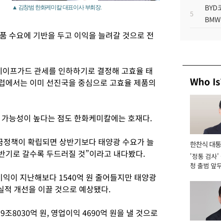
BYD
▲ 김창범 한화케미칼 대표이사 부회장.
5
BMW
품 수요에 기반을 두고 이익을 늘려갈 것으로 전
 세이프가드 관세를 인하하기로 결정해 고효율 태
Who Is
유럽에서는 이미 선진국을 중심으로 고효율 제품의
 가능성이 높다는 점도 한화케미칼에는 호재다.
금정책이 확립되면 상반기보다 태양광 수요가 늘
한찬식 대
반기로 갈수록 두드러질 것”이라고 내다봤다.
'정통 검사'
서관
청 출범 앞
맡아 [2026
익이 지난해보다 1540억 원 줄어들지만 태양광
 실적 개선을 이끌 것으로 예상됐다.
조8030억 원, 영업이익 4690억 원을 낼 것으로