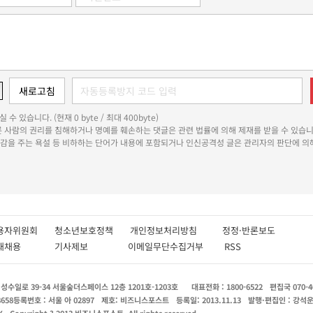
 수 있습니다. (현재 0 byte / 최대 400byte)
다른 사람의 권리를 침해하거나 명예를 훼손하는 댓글은 관련 법률에 의해 제재를 받을 수 있습니
쾌감을 주는 욕설 등 비하하는 단어가 내용에 포함되거나 인신공격성 글은 관리자의 판단에 의해
용자위원회
청소년보호정책
개인정보처리방침
정정·반론보도
인재채용
기사제보
이메일무단수집거부
RSS
수일로 39-34 서울숲더스페이스 12층 1201호-1203호
대표전화 : 1800-6522
편집국 070-4
8658
등록번호 : 서울 아 02897
제호: 비즈니스포스트
등록일: 2013.11.13
발행·편집인 : 강석
X
Copyright ? 2013 비즈니스포스트. All rights reserved.