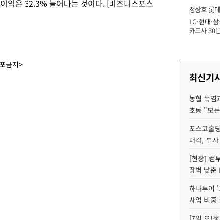
영업이익은 32.3% 늘어나는 것이다. [비즈니스포스
정상호 롯데
LG·현대·삼
장
카드사 30년
에 '초집중' 
배포금지>
최신기
농협 폭염과
호동 "모든
포스코홀딩
매각, 투자
[현장] 컴
장벽 낮춘 
하나투어 '
사업 비중 
[7일 오!