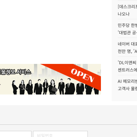
[데스크리포
나오나
민주당 한
'대법관 공
네이버 대표
천만 명, 'A
'DL이앤씨
센트러스에
AI 메모
고객사 물량