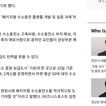
대 1
기로 했다.
 ‘패키지형 수소충전 플랫폼 개발 및 실증 과제’의
Who Is
수소충전소 구축비용, 수소충전소 부지 확보, 지
구축의 애로사항으로 꼽히던 요인들이 상당부분 해
도 탄력을 받을 수 있다.
한찬식 대
'정통 검사'
서관
소 중점 보급도시’ 가운데 한 곳으로 10일 기준
청 출범 앞
소 2개소를 운영하면서 하루 평균 50여 대의 수소
맡아 [2026
 창원시에 패키지형 수소충전소를 적극적으로 도
 기여할 것”이라고 말했다. [비즈니스포스트 임한
정상호 롯데