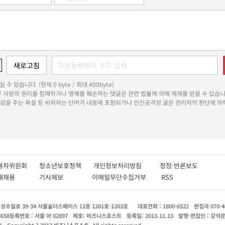
 수 있습니다. (현재 0 byte / 최대 400byte)
다른 사람의 권리를 침해하거나 명예를 훼손하는 댓글은 관련 법률에 의해 제재를 받을 수 있습니
쾌감을 주는 욕설 등 비하하는 단어가 내용에 포함되거나 인신공격성 글은 관리자의 판단에 의해
용자위원회
청소년보호정책
개인정보처리방침
정정·반론보도
인재채용
기사제보
이메일무단수집거부
RSS
수일로 39-34 서울숲더스페이스 12층 1201호-1203호
대표전화 : 1800-6522
편집국 070-4
8658
등록번호 : 서울 아 02897
제호: 비즈니스포스트
등록일: 2013.11.13
발행·편집인 : 강석
X
Copyright ? 2013 비즈니스포스트. All rights reserved.