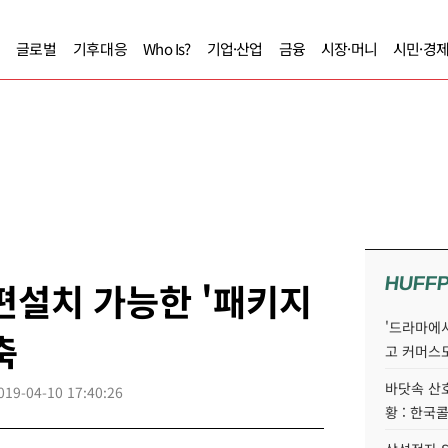
글로벌
기후대응
Who Is?
기업·산업
금융
시장·머니
시민·경
HUFF
편설치 가능한 '패키지
'드라마에서
축
고 커머스
바닷속 산
019-04-10 17:40:26
황 : 한국