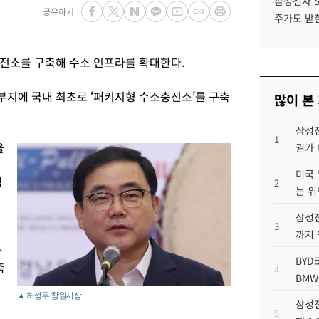
삼성전자 
공유하기
주가도 받칠
전소를 구축해 수소 인프라를 확대한다.
지에 국내 최초로 ‘패키지형 수소충전소’를 구축
많이 본
삼성전
1
을
권가 
미국 
템
2
는 위
삼성전
3
까지
사
BYD
축
4
BMW
▲ 허성무 창원시장.
삼성전
5