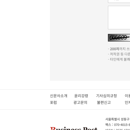
-
200자
까지 쓰실
- 저작권 등 
- 타인에게 불
신문사소개
윤리강령
기사심의규정
이
포럼
광고문의
불편신고
서울특별시 성동구 성
팩스 : 070-4015-
ISSN : 2636-171