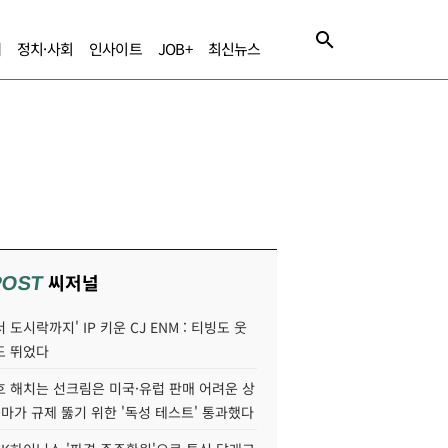
제
정치·사회
인사이트
JOB+
최신뉴스
씨저널
POST
 도시락까지' IP 키운 CJ ENM : 티빙도 웃
도 뛰었다
호 해치는 선크림은 미국·유럽 판매 어려운 상
콜마가 규제 뚫기 위한 '독성 테스트' 통과했다