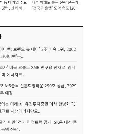
성 등 대기업 주요
내부 이해도 높은 전략 전문가,
 경력, 신뢰 회복
'전국구 은행' 도약 속도 [2026
[2026년]
년]
사
이더맨: 브랜드 뉴 데이' 2주 연속 1위, 2002
스파이더맨'은..
력사' 미국 오클로 SMR 연구용 원자로 '임계
 미 에너지부 ..
모 A-5블록 신혼희망타운 290호 공급, 2029
입주 예정
 보이는 미래③] 유진투자증권 이사 한병화 "3
로젝트 재생에너지만으..
 달러 미만' 전기 픽업트럭 공개, SK온 대신 중
 동맹 전략 ..