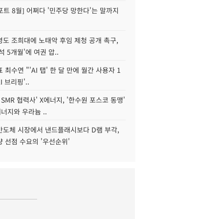
트 8월] 어쩌다 '민주당 망한다'는 말까지
병도 조희대에 노태악 후임 제청 공개 촉구,
석 5개월'에 여권 압..
 최수연 "'AI 탭' 한 달 만에 월간 사용자 1
I 브리핑'..
 SMR 협력사' X에너지, '한수원 포스코 동맹'
너지와 우라늄 ..
리반도체 시장에서 낸드플래시보다 D램 부각,
 선점 수요의 '우선순위'