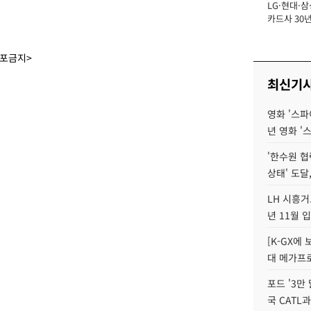
LG·현대·삼
장
카드사 30년
에 '초집중' 
배포금지>
최신기
영화 '스파
년 영화 '
'한수원 협
상태' 도달,
LH 시흥거
년 11월 
[K-GX에
대 메가프
포드 '3만
국 CATL과