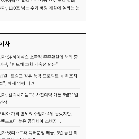
SK하이닉스 '파격 주주환원'으로 투심 달래고
까, 100조 넘는 추가 배당 재원에 쏠리는 눈
 기사
자 SK하이닉스 소극적 주주환원에 해외 증
비판, "반도체 호황 지속성 의문"
법원 "트럼프 정부 풍력 프로젝트 동결 조치
법", 해제 명령 내려
자, 갤럭시Z 폴드8 사전예약 개통 8월31일
 연장
코리아 가격 앞세워 수입차 4위 올랐지만,
·벤츠보다 높은 공임비에 소비자 ..
자 넷리스트와 특허분쟁 매듭, 5년 동안 최