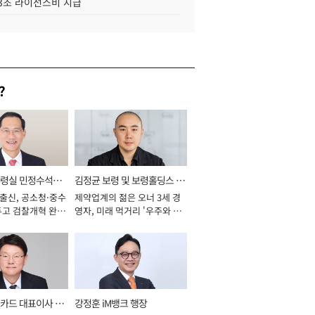
.3조 라이선스비 지급
?
통령실 민정수석비
김정균 보령 및 보령홀딩스 대
 출신, 공소청·중수
제약업계의 젊은 오너 3세 경
표이사 사장
두고 검찰개혁 완수
영자, 미래 먹거리 '우주와 헬
년]
스케어' 공들여 [2026년]
카드 대표이사 사
강정훈 iM뱅크 행장