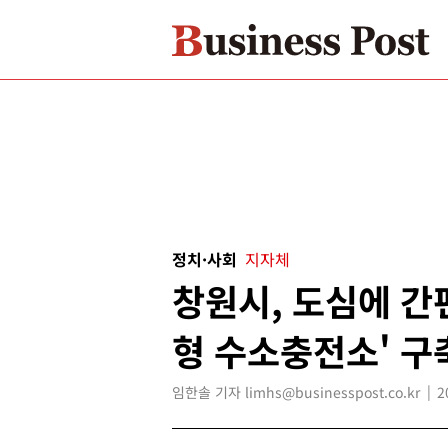
정치·사회
지자체
창원시, 도심에 간
형 수소충전소' 구
임한솔 기자 limhs@businesspost.co.kr
2