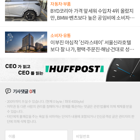
자동차·부품
BYD코리아 가격 앞세워 수입차 4위 올랐지
만, BMW·벤츠보다 높은 공임비에 소비자
불만 폭발
소비자·유통
이부진 야심작 '신라스테이' 서울신라호텔
보다 잘 나가, 평택·주문진·해남·건대로 성
장판 더 넓힌다
기사댓글
0
개
200자까지 쓰실 수 있습니다. (현재 0 byte / 최대 400byte)
저작권 등 다른 사람의 권리를 침해하거나 명예를 훼손하는 댓글은 관련 법률에 의해 제재를 받을
수 있습니다.
타인에게 불쾌감을 주는 욕설 등 비하하는 단어가 내용에 포함되거나 인신공격성 글은 관리자의 판
단에 의해 삭제 합니다.