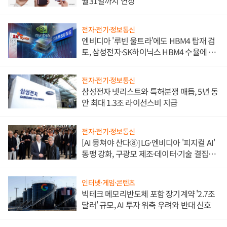
월31일까지 연장
전자·전기·정보통신
엔비디아 '루빈 울트라'에도 HBM4 탑재 검
토, 삼성전자·SK하이닉스 HBM4 수율에 주
도권 갈린다
전자·전기·정보통신
삼성전자 넷리스트와 특허분쟁 매듭, 5년 동
안 최대 1.3조 라이선스비 지급
전자·전기·정보통신
[AI 뭉쳐야 산다⑧] LG·엔비디아 '피지컬 AI'
동맹 강화, 구광모 제조·데이터·기술 결집
해 종합 로보틱스 기업으로
인터넷·게임·콘텐츠
빅테크 메모리반도체 포함 장기계약 '2.7조
달러' 규모, AI 투자 위축 우려와 반대 신호