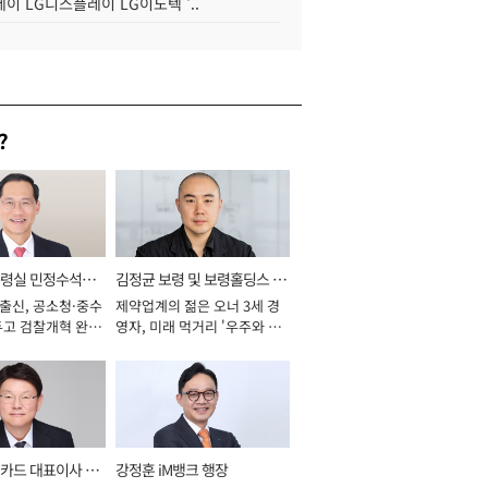
이 LG디스플레이 LG이노텍 '..
?
통령실 민정수석비
김정균 보령 및 보령홀딩스 대
 출신, 공소청·중수
제약업계의 젊은 오너 3세 경
표이사 사장
두고 검찰개혁 완수
영자, 미래 먹거리 '우주와 헬
년]
스케어' 공들여 [2026년]
카드 대표이사 사
강정훈 iM뱅크 행장