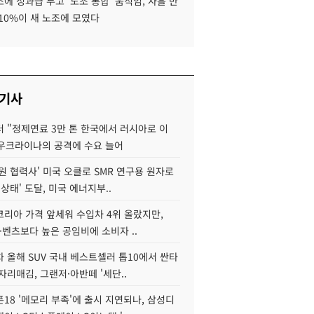
에 성과급 두고 '노조 통합' 움직임, 사흘 만
10%이 새 노조에 모였다
 기사
 "정제연료 3만 톤 한국에서 러시아로 이
 우크라이나의 공격에 수요 늘어
원 협력사' 미국 오클로 SMR 연구용 원자로
 상태' 도달, 미국 에너지부..
코리아 가격 앞세워 수입차 4위 올랐지만,
·벤츠보다 높은 공임비에 소비자 ..
 올해 SUV 국내 베스트셀러 톱10에서 싼타
자리매김, 그랜저·아반떼 '세단..
18 '메모리 부족'에 출시 지연되나, 삼성디