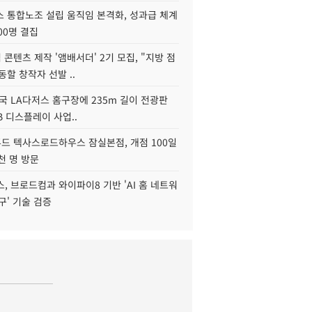
스 통합노조 설립 움직임 본격화, 성과급 체계
00명 결집
콘텐츠 제작 '앰배서더' 2기 모집, "지방 점
동할 창작자 선발 ..
국 LA다저스 홈구장에 235m 길이 전광판
2B 디스플레이 사업..
드 텍사스로드하우스 잠실본점, 개점 100일
천 명 방문
, 브로드컴과 와이파이8 기반 'AI 홈 네트워
구' 기술 검증