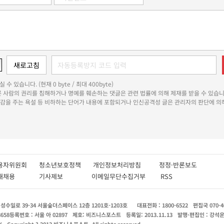
 수 있습니다. (현재 0 byte / 최대 400byte)
다른 사람의 권리를 침해하거나 명예를 훼손하는 댓글은 관련 법률에 의해 제재를 받을 수 있습니
쾌감을 주는 욕설 등 비하하는 단어가 내용에 포함되거나 인신공격성 글은 관리자의 판단에 의해
용자위원회
청소년보호정책
개인정보처리방침
정정·반론보도
인재채용
기사제보
이메일무단수집거부
RSS
수일로 39-34 서울숲더스페이스 12층 1201호-1203호
대표전화 : 1800-6522
편집국 070-4
8658
등록번호 : 서울 아 02897
제호: 비즈니스포스트
등록일: 2013.11.13
발행·편집인 : 강석
X
Copyright ? 2013 비즈니스포스트. All rights reserved.