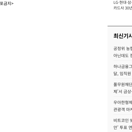
LG·현대·삼
장
배포금지>
카드사 30년
에 '초집중' 
최신기
공정위 농
아닌데도 
하나금융그룹
달, 임직원
풀무원재단
제'서 금상
우아한형제
관광객 마
비트코인 9
안' 투표 