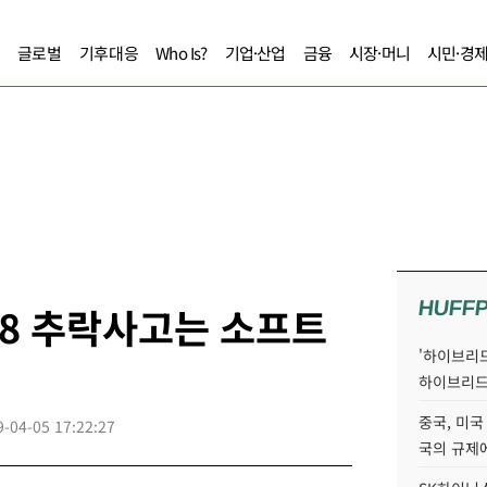
글로벌
기후대응
Who Is?
기업·산업
금융
시장·머니
시민·경
HUFF
X8 추락사고는 소프트
'하이브리드
하이브리드
중국, 미국
9-04-05 17:22:27
국의 규제에