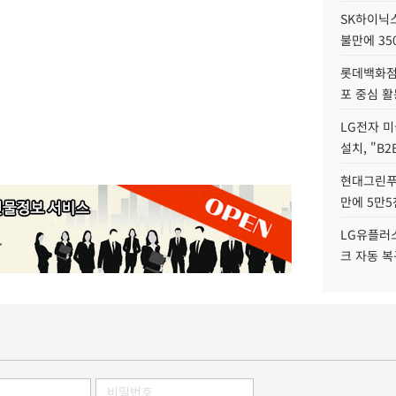
SK하이닉
불만에 35
롯데백화점 
포 중심 활
LG전자 미
설치, "B
현대그린푸
만에 5만5
LG유플러스
크 자동 복