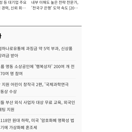
성 등 대기업 주요
내부 이해도 높은 전략 전문가,
 경력, 신뢰 회복
'전국구 은행' 도약 속도 [2026
[2026년]
년]
사
협하나로유통에 과징금 약 5억 부과, 신상품
장려금 받아
 명동 소상공인에 '행복상자' 200여 개 전
 70여 명 참여
 지원 어린이 창작극 2편, '국제과학연극
·동상 수상
들 부산 외식 사업자 대상 무료 교육, 외국인
케팅 지원
118만 원대 하락, 미국 '암호화폐 명확성 법
연기에 가상화폐 혼조세