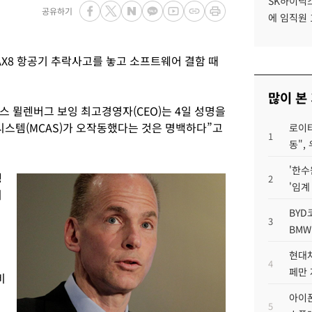
SK하이닉스
공유하기
에 임직원 
AX8 항공기 추락사고를 놓고 소프트웨어 결함 때
많이 본
니스 뮐렌버그 보잉 최고경영자(CEO)는 4일 성명을
시스템(MCAS)가 오작동했다는 것은 명백하다”고
로이터
1
동",
'한수
생
2
'임계
지
BYD
3
BMW
현대차
4
페만 
비
아이폰
5