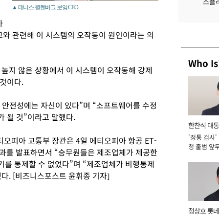
스플레
▲ 데니스 뮐렌버그 보잉 CEO.
아
와 관련해 이 시스템의 오작동이 원인이라는 의
Who Is
 높지 않은 상황에서 이 시스템이 오작동해 강제
 것이다.
적 안전성에는 자신이 있다”며 “소프트웨어를 수정
가 될 것”이라고 말했다.
한찬식 대
'정통 검사'
서관
티오피아 교통부 장관은 4일 에티오피아 항공 ET-
청 출범 앞
 결과를 발표하면서 “승무원들은 제조업체가 제공한
맡아 [2026
기를 통제할 수 없었다”며 “제조업체가 비행통제
다. [비즈니스포스트 윤휘종 기자]
정상호 롯데