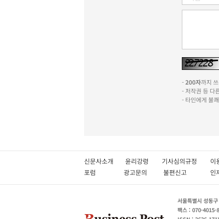
-
200자
까지 쓰실
- 저작권 등 
- 타인에게 불
신문사소개
윤리강령
기사심의규정
이
포럼
광고문의
불편신고
서울특별시 성동구 성
팩스 : 070-4015-
ISSN : 2636-171