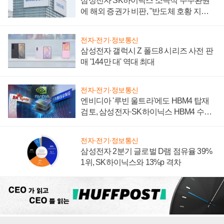
삼성전자 SK하이닉스 소극적 주주환원
에 해외 증권가 비판, "반도체 호황 지속
성 의문"
전자·전기·정보통신
삼성전자 갤럭시 Z 폴드8 시리즈 사전 판
매 '144만 대' 역대 최대
전자·전기·정보통신
엔비디아 '루빈 울트라'에도 HBM4 탑재
검토, 삼성전자·SK하이닉스 HBM4 수율
에 주도권 갈린다
전자·전기·정보통신
삼성전자 2분기 글로벌 D램 점유율 39%
1위, SK하이닉스와 13%p 격차