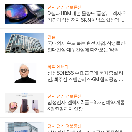
전자·전기·정보통신
D램과 HBM 내년 물량도 '품절', 고객사 위
기감이 삼성전자 SK하이닉스 협상력 더
키워
건설
국내외서 속도 붙는 원전 사업, 삼성물산·
현대건설·대우건설에 다가오는 '약속의
시간'
화학·에너지
삼성SDI ESS 수요 급증에 북미 증설 타
진, 최주선 스텔란티스·GM 합작공장 건
설 재추진하나
전자·전기·정보통신
삼성전자, 갤럭시Z 폴드8 사전예약 개통
8월31일까지 연장
전자·전기·정보통신