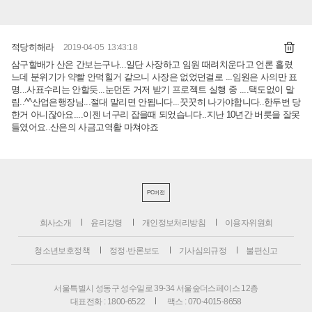
적당히해라
2019-04-05 13:43:18
삼구할배가 산은 간보는구나...일단 사장하고 임원 때려치운다고 언론 흘렸
느데 분위기가 약빨 안먹힐거 같으니 사장은 없었던걸로 ...임원은 사의만 표
명...사표수리는 안할듯...눈먼돈 거저 받기 프로젝트 실행 중 ....택도없이 말
림..^^산업은행장님...절대 말리면 안됩니다...꿋꿋히 나가야합니다..한두번 당
한거 아니잖아요....이젠 너구리 잡을때 되었습니다..지난 10년간 버릇을 잘못
들였어요..산은의 사금고역활 마쳐야죠
PC버전
회사소개
윤리강령
개인정보처리방침
이용자위원회
청소년보호정책
정정·반론보도
기사심의규정
불편신고
서울특별시 성동구 성수일로 39-34 서울숲더스페이스 12층
대표전화 : 1800-6522
팩스 : 070-4015-8658