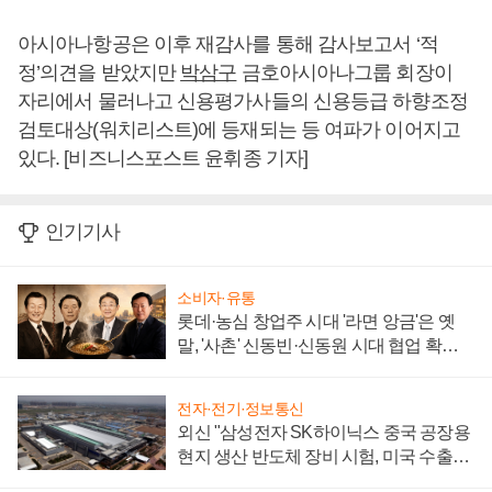
아시아나항공은 이후 재감사를 통해 감사보고서 ‘적
정’의견을 받았지만
박삼구
금호아시아나그룹 회장이
자리에서 물러나고 신용평가사들의 신용등급 하향조정
검토대상(워치리스트)에 등재되는 등 여파가 이어지고
있다. [비즈니스포스트 윤휘종 기자]
인기기사
소비자·유통
롯데·농심 창업주 시대 '라면 앙금'은 옛
말, '사촌' 신동빈·신동원 시대 협업 확대
일로
전자·전기·정보통신
외신 "삼성전자 SK하이닉스 중국 공장용
현지 생산 반도체 장비 시험, 미국 수출통
제 대비"