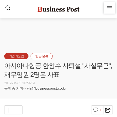
기업과산업
항공·물류
아시아나항공 한창수 사퇴설 "사실무근",
재무임원 2명은 사표
2019-04-05 10:56:51
윤휘종 기자 - yhj@businesspost.co.kr
1