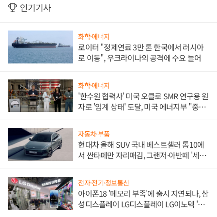
인기기사
화학·에너지
로이터 "정제연료 3만 톤 한국에서 러시아
로 이동", 우크라이나의 공격에 수요 늘어
화학·에너지
'한수원 협력사' 미국 오클로 SMR 연구용 원
자로 '임계 상태' 도달, 미국 에너지부 "중요
한 이정표"
자동차·부품
현대차 올해 SUV 국내 베스트셀러 톱10에
서 싼타페만 자리매김, 그랜저·아반떼 '세단
쌍끌이'로 내수 방어
전자·전기·정보통신
아이폰18 '메모리 부족'에 출시 지연되나, 삼
성디스플레이 LG디스플레이 LG이노텍 '탈
애플' 수익 다각화 속도