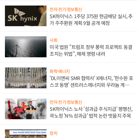
전자·전기·정보통신
SK하이닉스 1주당 375원 현금배당 실시, 추
가 주주환원 계획 9월 공개 예정
사회
미국 법원 "트럼프 정부 풍력 프로젝트 동결
조치는 위법", 해제 명령 내려
화학·에너지
'DL이앤씨 SMR 협력사' X에너지, '한수원 포
스코 동맹' 센트러스에너지와 우라늄 계약
체결
전자·전기·정보통신
SK하이닉스 노사 '성과급 주식지급' 평행선,
곽노정 'N% 성과급' 법적 논란 벗을지 주목
정치