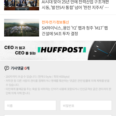
AI시대 맞아 25년 만에 전력산업 구조개편
시동, '발전5사 통합' 넘어 '한전 지주사' 재편
론도
전자·전기·정보통신
SK하이닉스, 용인 'Y2' 팹과 청주 'M17' 팹
건설에 54조 투자 결정
기사댓글
0
개
200자까지 쓰실 수 있습니다. (현재 0 byte / 최대 400byte)
저작권 등 다른 사람의 권리를 침해하거나 명예를 훼손하는 댓글은 관련 법률에 의해 제재를 받을
수 있습니다.
타인에게 불쾌감을 주는 욕설 등 비하하는 단어가 내용에 포함되거나 인신공격성 글은 관리자의 판
단에 의해 삭제 합니다.