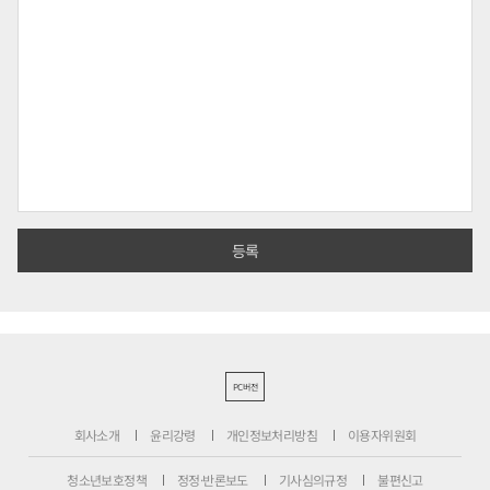
PC버전
회사소개
윤리강령
개인정보처리방침
이용자위원회
청소년보호정책
정정·반론보도
기사심의규정
불편신고