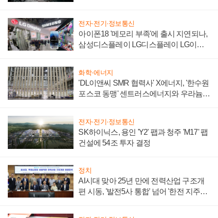
전자·전기·정보통신
아이폰18 '메모리 부족'에 출시 지연되나,
삼성디스플레이 LG디스플레이 LG이노
텍 '탈애플' 수익 다각화 속도
화학·에너지
'DL이앤씨 SMR 협력사' X에너지, '한수원
포스코 동맹' 센트러스에너지와 우라늄
계약 체결
전자·전기·정보통신
SK하이닉스, 용인 'Y2' 팹과 청주 'M17' 팹
건설에 54조 투자 결정
정치
AI시대 맞아 25년 만에 전력산업 구조개
편 시동, '발전5사 통합' 넘어 '한전 지주사'
재편론도