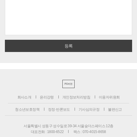
PC버전
회사소개
윤리강령
개인정보처리방침
이용자위원회
청소년보호정책
정정·반론보도
기사심의규정
불편신고
서울특별시 성동구 성수일로 39-34 서울숲더스페이스 12층
대표전화 : 1800-6522
팩스 : 070-4015-8658