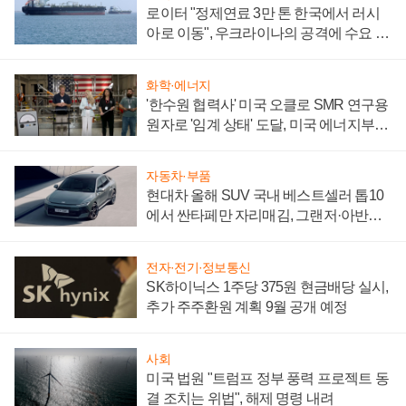
로이터 "정제연료 3만 톤 한국에서 러시
아로 이동", 우크라이나의 공격에 수요 늘
어
화학·에너지
'한수원 협력사' 미국 오클로 SMR 연구용
원자로 '임계 상태' 도달, 미국 에너지부
"중요한 이정표"
자동차·부품
현대차 올해 SUV 국내 베스트셀러 톱10
에서 싼타페만 자리매김, 그랜저·아반떼
'세단 쌍끌이'로 내수 방어
전자·전기·정보통신
SK하이닉스 1주당 375원 현금배당 실시,
추가 주주환원 계획 9월 공개 예정
사회
미국 법원 "트럼프 정부 풍력 프로젝트 동
결 조치는 위법", 해제 명령 내려