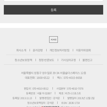
PC버전
회사소개
윤리강령
개인정보처리방침
이용자위원회
청소년보호정책
정정·반론보도
기사심의규정
불편신고
서울특별시 성동구 성수일로 39-34 서울숲더스페이스 12층
대표전화 : 1800-6522
팩스 : 070-4015-8658
편집국 : 070-4010-8512
사업본부 : 070-4010-7078
등록번호 : 서울 아 02897
제호 : 비즈니스포스트
등록일: 2013.11.13
발행·편집인 : 강석운
발행일자: 2013년 12월 2일
청소년보호책임자 : 강석운
ISSN : 2636-171X
Copyright ⓒ
B
USINESSPOST
. All rights reserved.