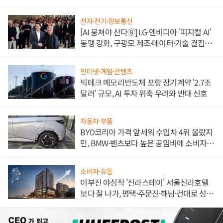
전자·전기·정보통신
[AI 뭉쳐야 산다⑧] LG·엔비디아 '피지컬 AI'
동맹 강화, 구광모 제조·데이터·기술 결집
해 종합 로보틱스 기업으로
인터넷·게임·콘텐츠
빅테크 메모리반도체 포함 장기계약 '2.7조
달러' 규모, AI 투자 위축 우려와 반대 신호
자동차·부품
BYD코리아 가격 앞세워 수입차 4위 올랐지
만, BMW·벤츠보다 높은 공임비에 소비자
불만 폭발
소비자·유통
이부진 야심작 '신라스테이' 서울신라호텔
보다 잘 나가, 평택·주문진·해남·건대로 성
장판 더 넓힌다