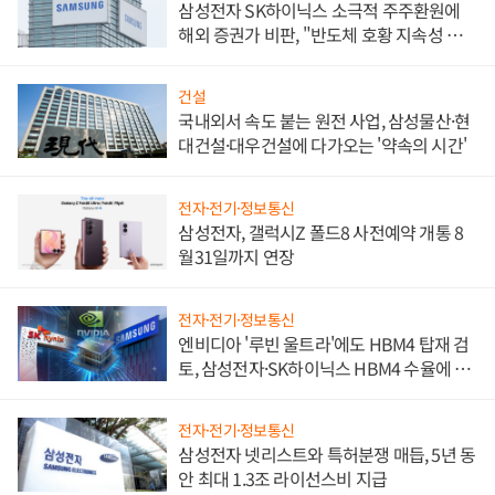
삼성전자 SK하이닉스 소극적 주주환원에
해외 증권가 비판, "반도체 호황 지속성 의
문"
건설
국내외서 속도 붙는 원전 사업, 삼성물산·현
대건설·대우건설에 다가오는 '약속의 시간'
전자·전기·정보통신
삼성전자, 갤럭시Z 폴드8 사전예약 개통 8
월31일까지 연장
전자·전기·정보통신
엔비디아 '루빈 울트라'에도 HBM4 탑재 검
토, 삼성전자·SK하이닉스 HBM4 수율에 주
도권 갈린다
전자·전기·정보통신
삼성전자 넷리스트와 특허분쟁 매듭, 5년 동
안 최대 1.3조 라이선스비 지급