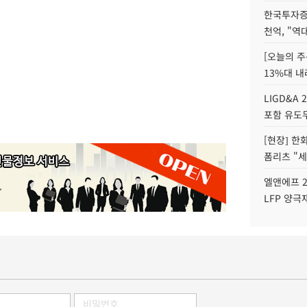
한국투자증
천억, "역
[오늘의 주
13%대 내
LIGD&A 
포함 유도무
[현장] 한
폼리츠 "세
엘앤에프 2
LFP 양극