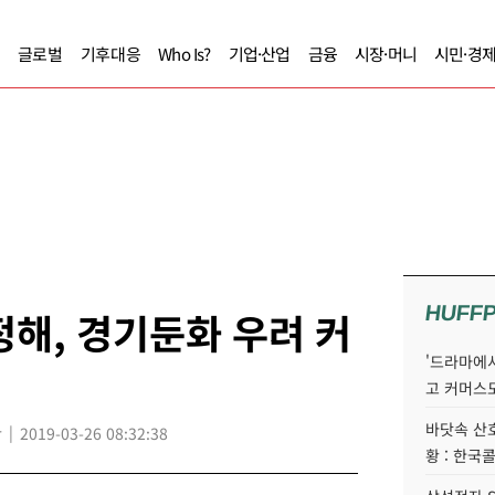
글로벌
기후대응
Who Is?
기업·산업
금융
시장·머니
시민·경
HUFF
정해, 경기둔화 우려 커
'드라마에서
고 커머스
바닷속 산
r
2019-03-26 08:32:38
황 : 한국