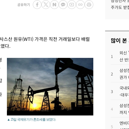
삼성전자 
공유하기
주가도 받칠
스산 원유(WTI) 가격은 직전 거래일보다 배럴
많이 본
보였다.
외신 
1
경
산 반
스
삼성전
2
권가 
감
국내외
3
파
·대우
삼성전
4
까지
▲ 25일 국제유가가 혼조세를 보였다.
엔비디
5