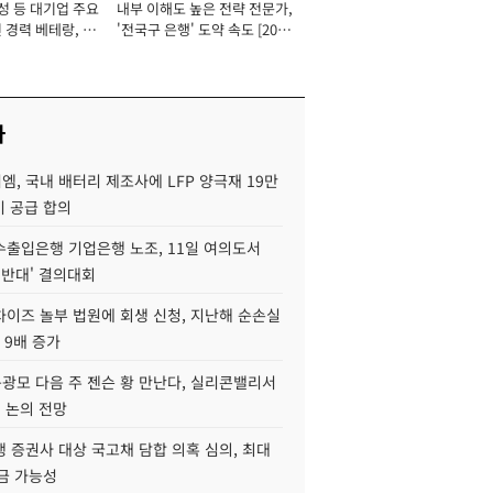
성 등 대기업 주요
내부 이해도 높은 전략 전문가,
 경력 베테랑, 신
'전국구 은행' 도약 속도 [2026
'초집중' 영업정지
년]
[2026년]
사
, 국내 배터리 제조사에 LFP 양극재 19만
기 공급 합의
수출입은행 기업은행 노조, 11일 여의도서
 반대' 결의대회
차이즈 놀부 법원에 회생 신청, 지난해 순손실
 9배 증가
구광모 다음 주 젠슨 황 만난다, 실리콘밸리서
' 논의 전망
 증권사 대상 국고채 담합 의혹 심의, 최대
금 가능성