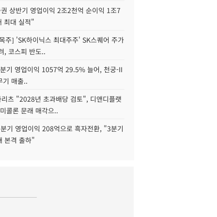
권 상반기 영업이익 2조2천억 순이익 1조7
대 최대 실적"
목주] 'SK하이닉스 최대주주' SK스퀘어 주가
려, 코스피 반도..
2분기 영업이익 1057억 29.5% 늘어, 천궁-II
기 매출..
화리츠 "2028년 초과배당 검토", 디앤디플랫
미콜론 문래 매각으..
분기 영업이익 208억으로 흑자전환, "3분기
재 본격 출하"