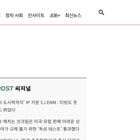
제
정치·사회
인사이트
JOB+
최신뉴스
씨저널
POST
 도시락까지' IP 키운 CJ ENM : 티빙도 웃
도 뛰었다
호 해치는 선크림은 미국·유럽 판매 어려운 상
콜마가 규제 뚫기 위한 '독성 테스트' 통과했다