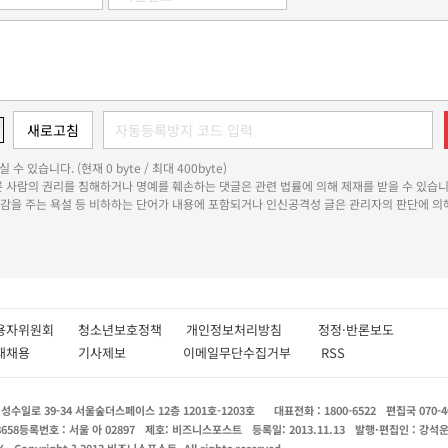
 수 있습니다. (현재 0 byte / 최대 400byte)
다른 사람의 권리를 침해하거나 명예를 훼손하는 댓글은 관련 법률에 의해 제재를 받을 수 있습니
쾌감을 주는 욕설 등 비하하는 단어가 내용에 포함되거나 인신공격성 글은 관리자의 판단에 의해
용자위원회
청소년보호정책
개인정보처리방침
정정·반론보도
인재채용
기사제보
이메일무단수집거부
RSS
수일로 39-34 서울숲더스페이스 12층 1201호-1203호
대표전화 : 1800-6522
편집국 070-4
8658
등록번호 : 서울 아 02897
제호: 비즈니스포스트
등록일: 2013.11.13
발행·편집인 : 강석
X
Copyright ? 2013 비즈니스포스트. All rights reserved.