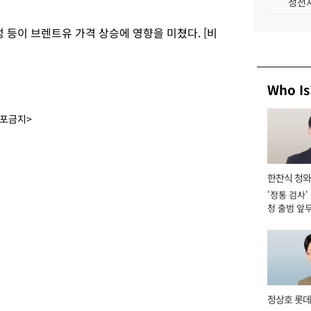
성전자
성 등이 브렌트유 가격 상승에 영향을 미쳤다. [비
Who Is
배포금지>
한찬식 청
'정통 검사'
관
청 출범 앞
맡아 [2026
정상호 롯데