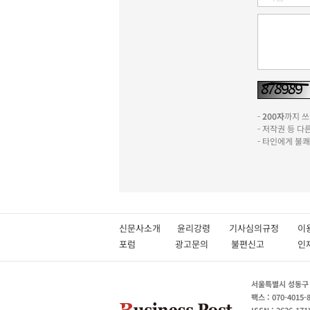
-
200자
까지 쓰실
- 저작권 등 
- 타인에게 불
신문사소개
윤리강령
기사심의규정
이
포럼
광고문의
불편신고
서울특별시 성동구 성
팩스 : 070-4015-
ISSN : 2636-171