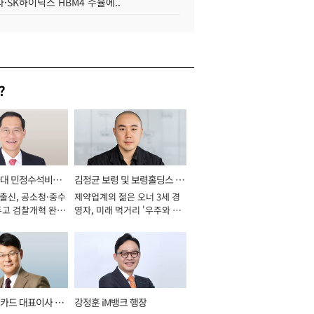
·SK하이닉스 HBM4 수율에..
?
와대 민정수석비서
김정균 보령 및 보령홀딩스 대
 출신, 공소청·중수
제약업계의 젊은 오너 3세 경
표이사 사장
두고 검찰개혁 완수
영자, 미래 먹거리 '우주와 헬
년]
스케어' 공들여 [2026년]
카드 대표이사 사
강정훈 iM뱅크 행장