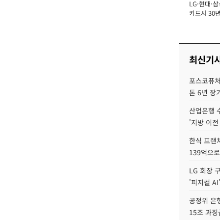
LG·현대·삼
장
카드사 30년
뢰 회복에 
제재 '부담' 
최신기
포스코퓨처엠
톤 6년 장
산업은행 
'지방 이전
한식 프랜
139억으로
LG 회장 
'피지컬 AI
공정위 은행
15조 과징