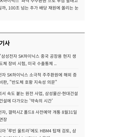
SK하이닉스 '파격 주주환원'으로 투심 달래고
까, 100조 넘는 추가 배당 재원에 쏠리는 눈
 기사
"삼성전자 SK하이닉스 중국 공장용 현지 생
도체 장비 시험, 미국 수출통제 ..
자 SK하이닉스 소극적 주주환원에 해외 증
비판, "반도체 호황 지속성 의문"
서 속도 붙는 원전 사업, 삼성물산·현대건설
건설에 다가오는 '약속의 시간'
자, 갤럭시Z 폴드8 사전예약 개통 8월31일
 연장
아 '루빈 울트라'에도 HBM4 탑재 검토, 삼