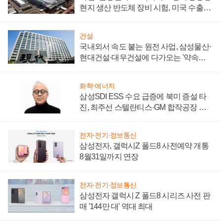
현지 생산 반도체 장비 시험, 미국 수출통
제 대비"
건설
국내외서 속도 붙는 원전 사업, 삼성물산·
현대건설·대우건설에 다가오는 '약속의
시간'
화학·에너지
삼성SDI ESS 수요 급증에 북미 증설 타
진, 최주선 스텔란티스·GM 합작공장 건
설 재추진하나
전자·전기·정보통신
삼성전자, 갤럭시Z 폴드8 사전예약 개통
8월31일까지 연장
전자·전기·정보통신
삼성전자 갤럭시 Z 폴드8 시리즈 사전 판
매 '144만 대' 역대 최대