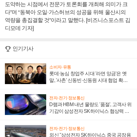
도약하는 시점에서 전문가 토론회를 개최해 의미가 크
다”며 “동북아 오일·가스허브의 성공을 위해 울산시의
역량을 총집결할 것”이라고 말했다. [비즈니스포스트 김
디모데 기자]
인기기사
소비자·유통
롯데·농심 창업주 시대 '라면 앙금'은 옛
말, '사촌' 신동빈·신동원 시대 협업 확대
일로
전자·전기·정보통신
D램과 HBM 내년 물량도 '품절', 고객사 위
기감이 삼성전자 SK하이닉스 협상력 더
키워
전자·전기·정보통신
외신 "삼성전자 SK하이닉스 중국 공장용