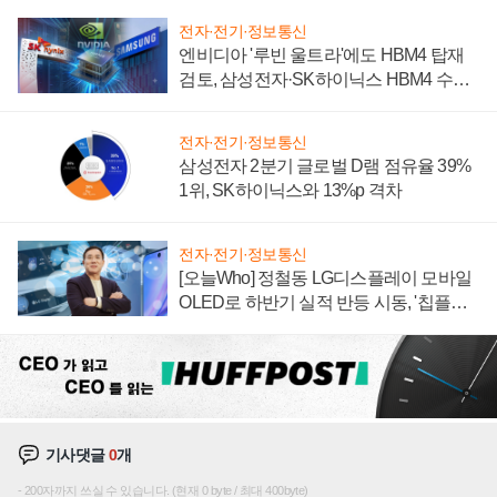
전자·전기·정보통신
엔비디아 '루빈 울트라'에도 HBM4 탑재
검토, 삼성전자·SK하이닉스 HBM4 수율
에 주도권 갈린다
전자·전기·정보통신
삼성전자 2분기 글로벌 D램 점유율 39%
1위, SK하이닉스와 13%p 격차
전자·전기·정보통신
[오늘Who] 정철동 LG디스플레이 모바일
OLED로 하반기 실적 반등 시동, '칩플레
이션'에 가격 인하 압박은 부담
기사댓글
0
개
200자까지 쓰실 수 있습니다. (현재 0 byte / 최대 400byte)