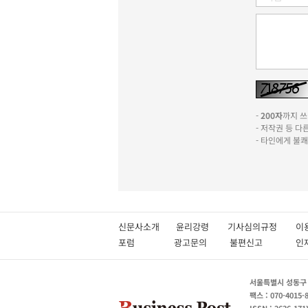
-
200자
까지 쓰실
- 저작권 등 
- 타인에게 불
신문사소개
윤리강령
기사심의규정
이
포럼
광고문의
불편신고
서울특별시 성동구 성
팩스 : 070-4015-
ISSN : 2636-171