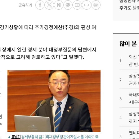
삼성전자 
공유하기
주가도 받칠
경기상황에 따라 추가경정예산(추경)의 편성 여
많이 본
회의장에서 열린 경제 분야 대정부질문의 답변에서
적으로 고려해 검토하고 있다”고 말했다.
외신 
1
산 반
반
삼성전
게
2
권가 
구
한
국내외
3
·대우
삼성전
연
4
까지
는
엔비디
5
홍남기
▲
경제부총리 겸 기획재정부 장관이 21일 서울 여의도 국
답