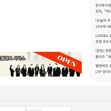
한국투자증
천억, "역
[오늘의 주
13%대 내
LIGD&A 
포함 유도무
[현장] 한
폼리츠 "세
엘앤에프 2
LFP 양극