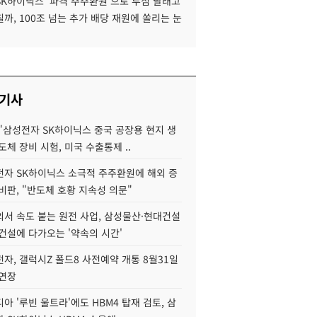
SK하이닉스 '파격 주주환원'으로 투심 달래고
까, 100조 넘는 추가 배당 재원에 쏠리는 눈
 기사
"삼성전자 SK하이닉스 중국 공장용 현지 생
도체 장비 시험, 미국 수출통제 ..
자 SK하이닉스 소극적 주주환원에 해외 증
비판, "반도체 호황 지속성 의문"
서 속도 붙는 원전 사업, 삼성물산·현대건설
건설에 다가오는 '약속의 시간'
자, 갤럭시Z 폴드8 사전예약 개통 8월31일
 연장
아 '루빈 울트라'에도 HBM4 탑재 검토, 삼