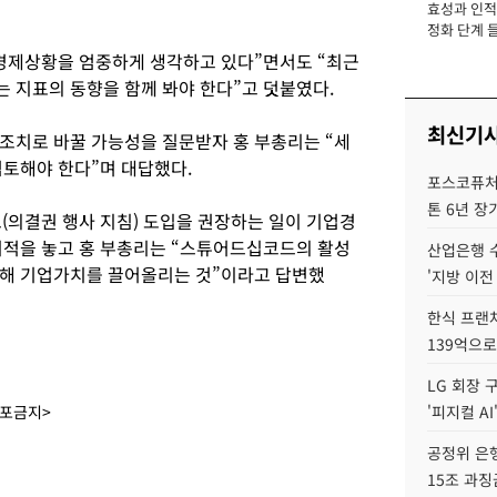
효성과 인적 
장
정화 단계 들
경제상황을 엄중하게 생각하고 있다”면서도 “최근
 지표의 동향을 함께 봐야 한다”고 덧붙였다.
최신기
조치로 바꿀 가능성을 질문받자 홍 부총리는 “세
검토해야 한다”며 대답했다.
포스코퓨처엠
톤 6년 장
의결권 행사 지침) 도입을 권장하는 일이 기업경
지적을 놓고 홍 부총리는 “스튜어드십코드의 활성
산업은행 
보해 기업가치를 끌어올리는 것”이라고 답변했
'지방 이전
한식 프랜
139억으로
LG 회장 
배포금지>
'피지컬 AI
공정위 은행
15조 과징