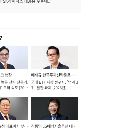
·SK하이닉스 HBM4 수율에..
?
뱅크 행장
배재규 한국투자신탁운용 대
 높은 전략 전문가,
국내 ETF 시장 선구자, '업계 3
표이사 사장
' 도약 속도 [2026
위' 탈환 과제 [2026년]
효성 대표이사 부회
김동명 LG에너지솔루션 대표