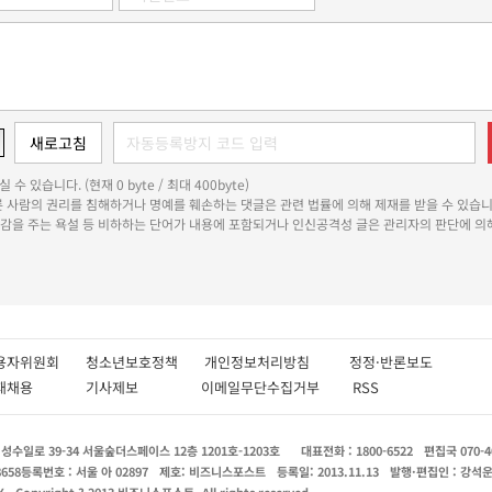
 수 있습니다. (현재 0 byte / 최대 400byte)
다른 사람의 권리를 침해하거나 명예를 훼손하는 댓글은 관련 법률에 의해 제재를 받을 수 있습니
쾌감을 주는 욕설 등 비하하는 단어가 내용에 포함되거나 인신공격성 글은 관리자의 판단에 의해
용자위원회
청소년보호정책
개인정보처리방침
정정·반론보도
인재채용
기사제보
이메일무단수집거부
RSS
수일로 39-34 서울숲더스페이스 12층 1201호-1203호
대표전화 : 1800-6522
편집국 070-4
8658
등록번호 : 서울 아 02897
제호: 비즈니스포스트
등록일: 2013.11.13
발행·편집인 : 강석
X
Copyright ? 2013 비즈니스포스트. All rights reserved.