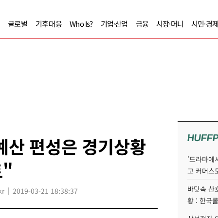
글로벌
기후대응
Who Is?
기업·산업
금융
시장·머니
시민·경
HUFF
예산 편성은 경기상황
'드라마에서
"
고 커머스
바닷속 산
kr
2019-03-21 18:38:37
황 : 한국