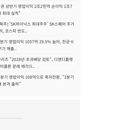
권 상반기 영업이익 2조2천억 순이익 1조7
대 최대 실적"
목주] 'SK하이닉스 최대주주' SK스퀘어 주가
려, 코스피 반도..
2분기 영업이익 1057억 29.5% 늘어, 천궁-II
기 매출..
화리츠 "2028년 초과배당 검토", 디앤디플랫
미콜론 문래 매각으..
분기 영업이익 208억으로 흑자전환, "3분기
재 본격 출하"