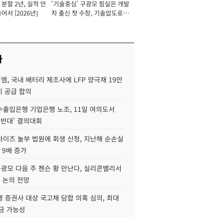
분할 2년, 실적 안
'기술중심' 구광모 힘실은 개발
이사 사장
어서 [2026년]
자 출신 첫 수장, 기술압도로
경쟁력 확보 사활 [2026년]
사
, 국내 배터리 제조사에 LFP 양극재 19만
기 공급 합의
수출입은행 기업은행 노조, 11일 여의도서
 반대' 결의대회
차이즈 놀부 법원에 회생 신청, 지난해 순손실
 9배 증가
구광모 다음 주 젠슨 황 만난다, 실리콘밸리서
' 논의 전망
 증권사 대상 국고채 담합 의혹 심의, 최대
금 가능성