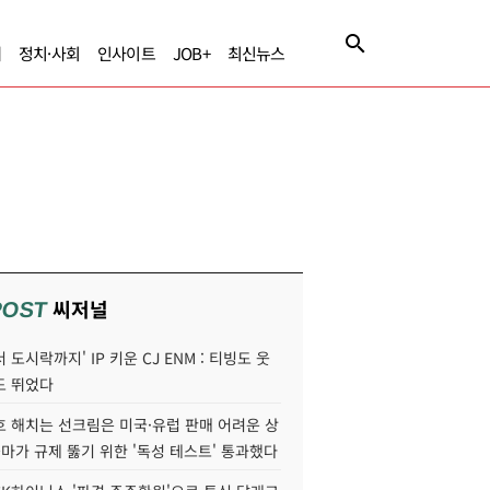
제
정치·사회
인사이트
JOB+
최신뉴스
씨저널
POST
 도시락까지' IP 키운 CJ ENM : 티빙도 웃
도 뛰었다
호 해치는 선크림은 미국·유럽 판매 어려운 상
콜마가 규제 뚫기 위한 '독성 테스트' 통과했다