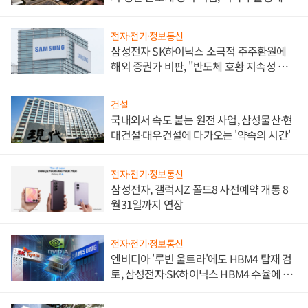
비"
전자·전기·정보통신
삼성전자 SK하이닉스 소극적 주주환원에
해외 증권가 비판, "반도체 호황 지속성 의
문"
건설
국내외서 속도 붙는 원전 사업, 삼성물산·현
대건설·대우건설에 다가오는 '약속의 시간'
전자·전기·정보통신
삼성전자, 갤럭시Z 폴드8 사전예약 개통 8
월31일까지 연장
전자·전기·정보통신
엔비디아 '루빈 울트라'에도 HBM4 탑재 검
토, 삼성전자·SK하이닉스 HBM4 수율에 주
도권 갈린다