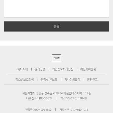
PC버전
회사소개
윤리강령
개인정보처리방침
이용자위원회
청소년보호정책
정정·반론보도
기사심의규정
불편신고
서울특별시 성동구 성수일로 39-34 서울숲더스페이스 12층
대표전화 : 1800-6522
팩스 : 070-4015-8658
편집국 : 070-4010-8512
사업본부 : 070-4010-7078