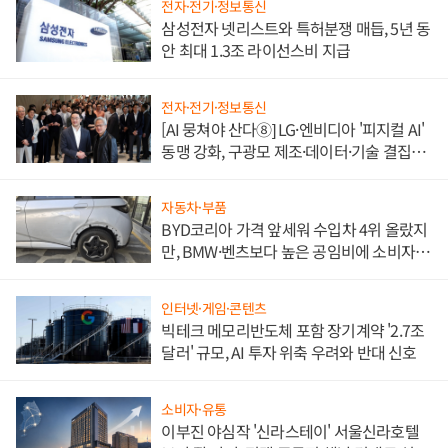
전자·전기·정보통신
삼성전자 넷리스트와 특허분쟁 매듭, 5년 동
안 최대 1.3조 라이선스비 지급
전자·전기·정보통신
[AI 뭉쳐야 산다⑧] LG·엔비디아 '피지컬 AI'
동맹 강화, 구광모 제조·데이터·기술 결집
해 종합 로보틱스 기업으로
자동차·부품
BYD코리아 가격 앞세워 수입차 4위 올랐지
만, BMW·벤츠보다 높은 공임비에 소비자
불만 폭발
인터넷·게임·콘텐츠
빅테크 메모리반도체 포함 장기계약 '2.7조
달러' 규모, AI 투자 위축 우려와 반대 신호
소비자·유통
이부진 야심작 '신라스테이' 서울신라호텔