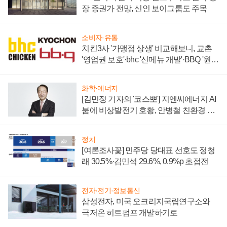
장 증권가 전망, 신인 보이그룹도 주목
소비자·유통
치킨3사 '가맹점 상생' 비교해보니, 교촌
'영업권 보호'·bhc '신메뉴 개발'·BBQ '원가
부담'
화학·에너지
[김민정 기자의 '코스뽀'] 지엔씨에너지 AI
붐에 비상발전기 호황, 안병철 친환경 에
너지 발전전문기업 향한다
정치
[여론조사꽃] 민주당 당대표 선호도 정청
래 30.5%·김민석 29.6%, 0.9%p 초접전
전자·전기·정보통신
삼성전자, 미국 오크리지국립연구소와
극저온 히트펌프 개발하기로