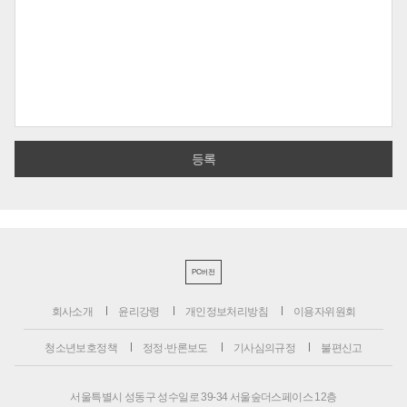
PC버전
회사소개
윤리강령
개인정보처리방침
이용자위원회
청소년보호정책
정정·반론보도
기사심의규정
불편신고
서울특별시 성동구 성수일로 39-34 서울숲더스페이스 12층