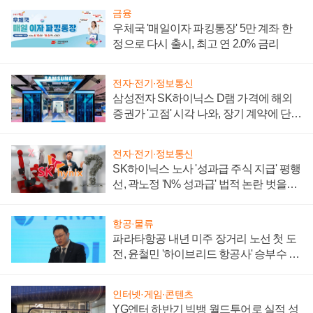
금융
우체국 '매일이자 파킹통장' 5만 계좌 한
정으로 다시 출시, 최고 연 2.0% 금리
전자·전기·정보통신
삼성전자 SK하이닉스 D램 가격에 해외
증권가 '고점' 시각 나와, 장기 계약에 단점
부각
전자·전기·정보통신
SK하이닉스 노사 '성과급 주식 지급' 평행
선, 곽노정 'N% 성과급' 법적 논란 벗을지
주목
항공·물류
파라타항공 내년 미주 장거리 노선 첫 도
전, 윤철민 '하이브리드 항공사' 승부수 통
할까
인터넷·게임·콘텐츠
YG엔터 하반기 빅뱅 월드투어로 실적 성