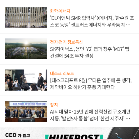
애플' 수익 다각화 속도
화학·에너지
'DL이앤씨 SMR 협력사' X에너지, '한수원 포
스코 동맹' 센트러스에너지와 우라늄 계약
체결
전자·전기·정보통신
SK하이닉스, 용인 'Y2' 팹과 청주 'M17' 팹
건설에 54조 투자 결정
데스크 리포트
[데스크리포트 8월] 무더운 입추에 든 생각,
제약바이오 하반기 훈풍 기대한다
정치
AI시대 맞아 25년 만에 전력산업 구조개편
시동, '발전5사 통합' 넘어 '한전 지주사' 재편
론도