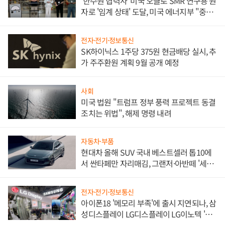
'한수원 협력사' 미국 오클로 SMR 연구용 원
자로 '임계 상태' 도달, 미국 에너지부 "중요
한 이정표"
전자·전기·정보통신
SK하이닉스 1주당 375원 현금배당 실시, 추
가 주주환원 계획 9월 공개 예정
사회
미국 법원 "트럼프 정부 풍력 프로젝트 동결
조치는 위법", 해제 명령 내려
자동차·부품
현대차 올해 SUV 국내 베스트셀러 톱10에
서 싼타페만 자리매김, 그랜저·아반떼 '세단
쌍끌이'로 내수 방어
전자·전기·정보통신
아이폰18 '메모리 부족'에 출시 지연되나, 삼
성디스플레이 LG디스플레이 LG이노텍 '탈