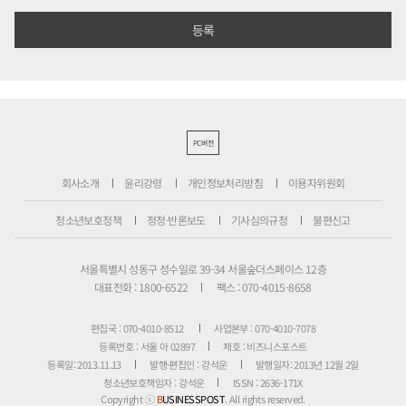
PC버전
회사소개
윤리강령
개인정보처리방침
이용자위원회
청소년보호정책
정정·반론보도
기사심의규정
불편신고
서울특별시 성동구 성수일로 39-34 서울숲더스페이스 12층
대표전화 : 1800-6522
팩스 : 070-4015-8658
편집국 : 070-4010-8512
사업본부 : 070-4010-7078
등록번호 : 서울 아 02897
제호 : 비즈니스포스트
등록일: 2013.11.13
발행·편집인 : 강석운
발행일자: 2013년 12월 2일
청소년보호책임자 : 강석운
ISSN : 2636-171X
Copyright ⓒ
B
USINESSPOST
. All rights reserved.