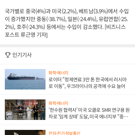
국가별로 중국(4%)과 미국(2.2%), 베트남(3.9%)에서 수입
이 증가했지만 중동(-38.7%), 일본(-24.4%), 유럽연합(-25.
2%), 호주(-24.3%) 등에서는 수입이 감소했다. [비즈니스
포스트 류근영 기자]
인기기사
화학·에너지
로이터 "정제연료 3만 톤 한국에서 러시아
로 이동", 우크라이나의 공격에 수요 늘어
화학·에너지
'한수원 협력사' 미국 오클로 SMR 연구용 원
자로 '임계 상태' 도달, 미국 에너지부 "중요
한 이정표"
전자·전기·정보통신