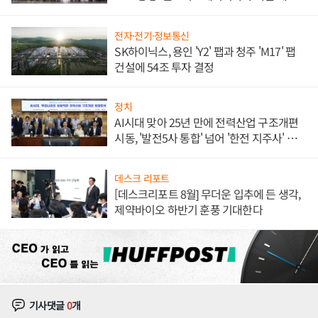
체결
전자·전기·정보통신
SK하이닉스, 용인 'Y2' 팹과 청주 'M17' 팹
건설에 54조 투자 결정
정치
AI시대 맞아 25년 만에 전력산업 구조개편
시동, '발전5사 통합' 넘어 '한전 지주사' 재편
론도
데스크 리포트
[데스크리포트 8월] 무더운 입추에 든 생각,
제약바이오 하반기 훈풍 기대한다
기사댓글
0
개