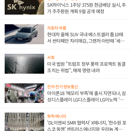
SK하이닉스 1주당 375원 현금배당 실시, 추
가 주주환원 계획 9월 공개 예정
자동차·부품
현대차 올해 SUV 국내 베스트셀러 톱10에
서 싼타페만 자리매김, 그랜저·아반떼 '세단
쌍끌이'로 내수 방어
사회
미국 법원 "트럼프 정부 풍력 프로젝트 동결
조치는 위법", 해제 명령 내려
전자·전기·정보통신
아이폰18 '메모리 부족'에 출시 지연되나, 삼
성디스플레이 LG디스플레이 LG이노텍 '탈
애플' 수익 다각화 속도
화학·에너지
'DL이앤씨 SMR 협력사' X에너지, '한수원 포
스코 동맹' 센트러스에너지와 우라늄 계약