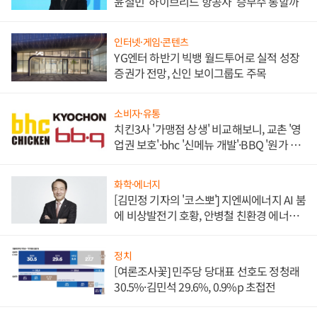
윤철민 '하이브리드 항공사' 승부수 통할까
인터넷·게임·콘텐츠
YG엔터 하반기 빅뱅 월드투어로 실적 성장
증권가 전망, 신인 보이그룹도 주목
소비자·유통
치킨3사 '가맹점 상생' 비교해보니, 교촌 '영
업권 보호'·bhc '신메뉴 개발'·BBQ '원가 부
담'
화학·에너지
[김민정 기자의 '코스뽀'] 지엔씨에너지 AI 붐
에 비상발전기 호황, 안병철 친환경 에너지
발전전문기업 향한다
정치
[여론조사꽃] 민주당 당대표 선호도 정청래
30.5%·김민석 29.6%, 0.9%p 초접전