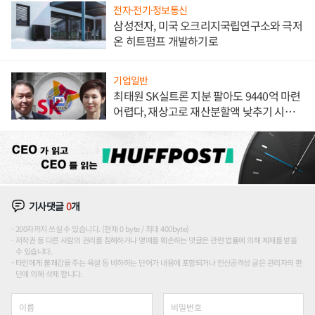
전자·전기·정보통신
삼성전자, 미국 오크리지국립연구소와 극저
온 히트펌프 개발하기로
기업일반
최태원 SK실트론 지분 팔아도 9440억 마련
어렵다, 재상고로 재산분할액 낮추기 시도
하나
기사댓글
0
개
200자까지 쓰실 수 있습니다. (현재 0 byte / 최대 400byte)
저작권 등 다른 사람의 권리를 침해하거나 명예를 훼손하는 댓글은 관련 법률에 의해 제재를 받을
수 있습니다.
타인에게 불쾌감을 주는 욕설 등 비하하는 단어가 내용에 포함되거나 인신공격성 글은 관리자의 판
단에 의해 삭제 합니다.