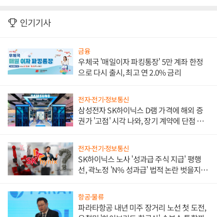
인기기사
금융
우체국 '매일이자 파킹통장' 5만 계좌 한정
으로 다시 출시, 최고 연 2.0% 금리
전자·전기·정보통신
삼성전자 SK하이닉스 D램 가격에 해외 증
권가 '고점' 시각 나와, 장기 계약에 단점 부
각
전자·전기·정보통신
SK하이닉스 노사 '성과급 주식 지급' 평행
선, 곽노정 'N% 성과급' 법적 논란 벗을지 주
목
항공·물류
파라타항공 내년 미주 장거리 노선 첫 도전,