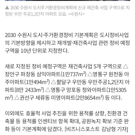
▲ 2030 수원시 도시주거환경정비계획에 신규 재건축 사업 구역으로 지
정된 우만 주공1,2단지 아파트 모습. <수원시>
2030 수원시 도시·주거환경정비 기본계획은 도시정비사업
의 기본방향을 제시하고 재개발·재건축사업 관련 정비 예정
구역을 10년 단위로 지정한다.
새로 지정된 정비 예정구역은 재건축사업 5개 구역으로 △
장안구 파장동 삼익아파트(1만737m²) △영통구 원천동 아
주아파트(1만494m²) △팔달구 우만동 우만주공1,2단지 아
파트(8만 2433m²) △영통구 망포동 청와아파트(1만5305
m²) △권선구 세류동 미영아파트(2만8654m²) 등 이다.
이외에도 효율적 사업 추진을 위한 용적률 상향, 친환경 건
축물 등 용적률 인센티브 항목 확대, 공원녹지 확보 기준 완
화 등이 기본계획에 담겼다. [비즈니스포스트 김남형 기자]