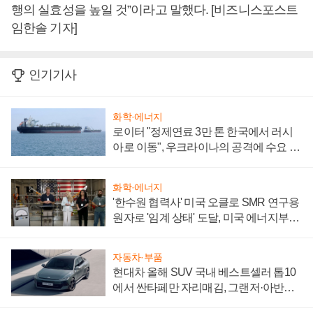
행의 실효성을 높일 것”이라고 말했다. [비즈니스포스트
임한솔 기자]
인기기사
화학·에너지
로이터 "정제연료 3만 톤 한국에서 러시
아로 이동", 우크라이나의 공격에 수요 늘
어
화학·에너지
'한수원 협력사' 미국 오클로 SMR 연구용
원자로 '임계 상태' 도달, 미국 에너지부
"중요한 이정표"
자동차·부품
현대차 올해 SUV 국내 베스트셀러 톱10
에서 싼타페만 자리매김, 그랜저·아반떼
'세단 쌍끌이'로 내수 방어