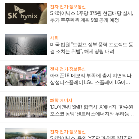
전자·전기·정보통신
SK하이닉스 1주당 375원 현금배당 실시,
추가 주주환원 계획 9월 공개 예정
사회
미국 법원 "트럼프 정부 풍력 프로젝트 동
결 조치는 위법", 해제 명령 내려
전자·전기·정보통신
아이폰18 '메모리 부족'에 출시 지연되나,
삼성디스플레이 LG디스플레이 LG이노
텍 '탈애플' 수익 다각화 속도
화학·에너지
'DL이앤씨 SMR 협력사' X에너지, '한수원
포스코 동맹' 센트러스에너지와 우라늄
계약 체결
전자·전기·정보통신
SK하이닉스, 용인 'Y2' 팹과 청주 'M17' 팹