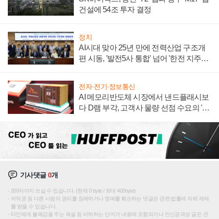
건설에 54조 투자 결정
정치
AI시대 맞아 25년 만에 전력산업 구조개
편 시동, '발전5사 통합' 넘어 '한전 지주사'
재편론도
전자·전기·정보통신
AI 메모리반도체 시장에서 낸드플래시보
다 D램 부각, 고객사 물량 선점 수요의 '우
선순위'
기사댓글
0
개
200자까지 쓰실 수 있습니다. (현재 0 byte / 최대 400byte)
저작권 등 다른 사람의 권리를 침해하거나 명예를 훼손하는 댓글은 관련 법률에 의해 제재
를 받을 수 있습니다.
타인에게 불쾌감을 주는 욕설 등 비하하는 단어가 내용에 포함되거나 인신공격성 글은 관