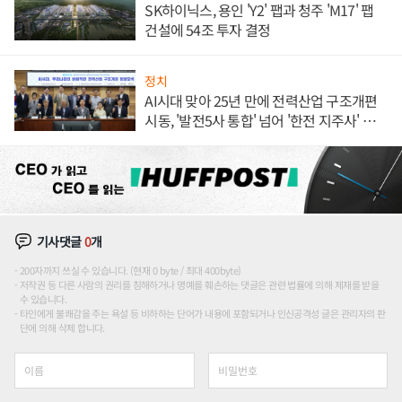
SK하이닉스, 용인 'Y2' 팹과 청주 'M17' 팹
건설에 54조 투자 결정
정치
AI시대 맞아 25년 만에 전력산업 구조개편
시동, '발전5사 통합' 넘어 '한전 지주사' 재편
론도
기사댓글
0
개
200자까지 쓰실 수 있습니다. (현재 0 byte / 최대 400byte)
저작권 등 다른 사람의 권리를 침해하거나 명예를 훼손하는 댓글은 관련 법률에 의해 제재를 받을
수 있습니다.
타인에게 불쾌감을 주는 욕설 등 비하하는 단어가 내용에 포함되거나 인신공격성 글은 관리자의 판
단에 의해 삭제 합니다.