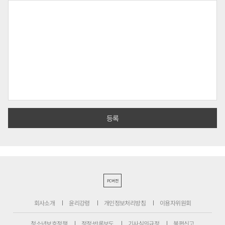
PC버전
회사소개
윤리강령
개인정보처리방침
이용자위원회
청소년보호정책
정정·반론보도
기사심의규정
불편신고