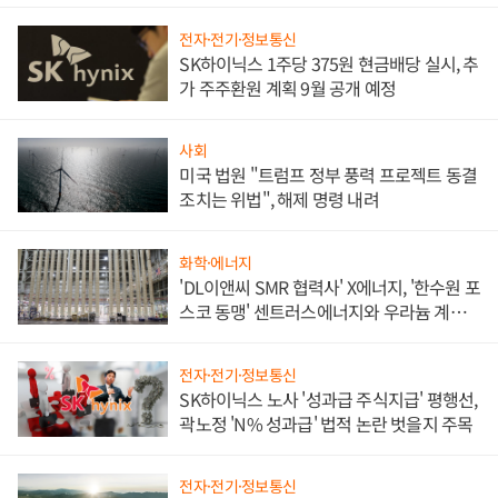
애플' 수익 다각화 속도
전자·전기·정보통신
SK하이닉스 1주당 375원 현금배당 실시, 추
가 주주환원 계획 9월 공개 예정
사회
미국 법원 "트럼프 정부 풍력 프로젝트 동결
조치는 위법", 해제 명령 내려
화학·에너지
'DL이앤씨 SMR 협력사' X에너지, '한수원 포
스코 동맹' 센트러스에너지와 우라늄 계약
체결
전자·전기·정보통신
SK하이닉스 노사 '성과급 주식지급' 평행선,
곽노정 'N% 성과급' 법적 논란 벗을지 주목
전자·전기·정보통신