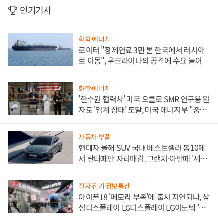
인기기사
화학·에너지
로이터 "정제연료 3만 톤 한국에서 러시아
로 이동", 우크라이나의 공격에 수요 늘어
화학·에너지
'한수원 협력사' 미국 오클로 SMR 연구용 원
자로 '임계 상태' 도달, 미국 에너지부 "중요
한 이정표"
자동차·부품
현대차 올해 SUV 국내 베스트셀러 톱10에
서 싼타페만 자리매김, 그랜저·아반떼 '세단
쌍끌이'로 내수 방어
전자·전기·정보통신
아이폰18 '메모리 부족'에 출시 지연되나, 삼
성디스플레이 LG디스플레이 LG이노텍 '탈