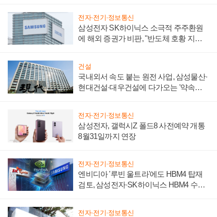
제 대비"
전자·전기·정보통신
삼성전자 SK하이닉스 소극적 주주환원
에 해외 증권가 비판, "반도체 호황 지속
성 의문"
건설
국내외서 속도 붙는 원전 사업, 삼성물산·
현대건설·대우건설에 다가오는 '약속의
시간'
전자·전기·정보통신
삼성전자, 갤럭시Z 폴드8 사전예약 개통
8월31일까지 연장
전자·전기·정보통신
엔비디아 '루빈 울트라'에도 HBM4 탑재
검토, 삼성전자·SK하이닉스 HBM4 수율
에 주도권 갈린다
전자·전기·정보통신