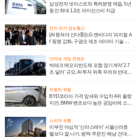
삼성전자 넷리스트와 특허분쟁 매듭, 5년
동안 최대 1.3조 라이선스비 지급
전자·전기·정보통신
[AI 뭉쳐야 산다⑧] LG·엔비디아 '피지컬 A
I' 동맹 강화, 구광모 제조·데이터·기술 결
집해 종합 로보틱스 기업으로
인터넷·게임·콘텐츠
빅테크 메모리반도체 포함 장기계약 '2.7
조 달러' 규모, AI 투자 위축 우려와 반대
신호
자동차·부품
BYD코리아 가격 앞세워 수입차 4위 올랐
지만, BMW·벤츠보다 높은 공임비에 소비
자 불만 폭발
소비자·유통
이부진 야심작 '신라스테이' 서울신라호
텔보다 잘 나가, 평택·주문진·해남·건대로