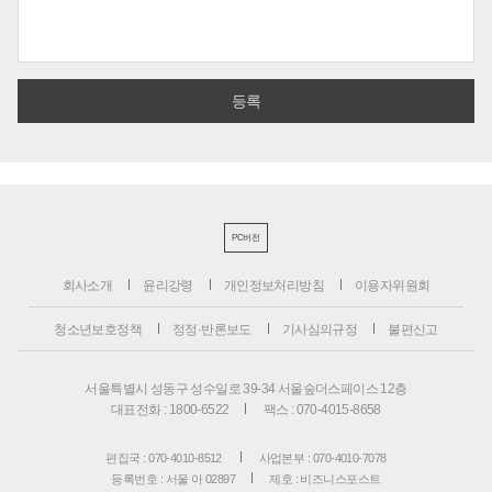
PC버전
회사소개
윤리강령
개인정보처리방침
이용자위원회
청소년보호정책
정정·반론보도
기사심의규정
불편신고
서울특별시 성동구 성수일로 39-34 서울숲더스페이스 12층
대표전화 : 1800-6522
팩스 : 070-4015-8658
편집국 : 070-4010-8512
사업본부 : 070-4010-7078
등록번호 : 서울 아 02897
제호 : 비즈니스포스트