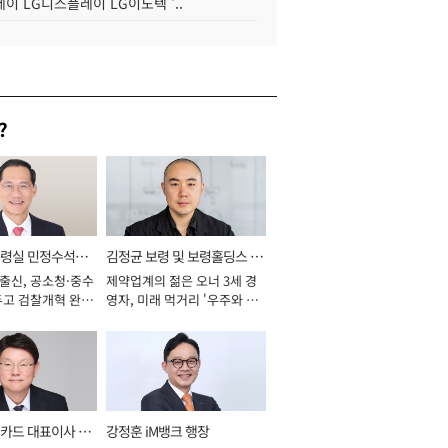
이 LG디스플레이 LG이노텍 '..
?
통령실 민정수석비
김정균 보령 및 보령홀딩스 대
 출신, 공소청·중수
제약업계의 젊은 오너 3세 경
표이사 사장
두고 검찰개혁 완수
영자, 미래 먹거리 '우주와 헬
년]
스케어' 공들여 [2026년]
카드 대표이사 사
강정훈 iM뱅크 행장