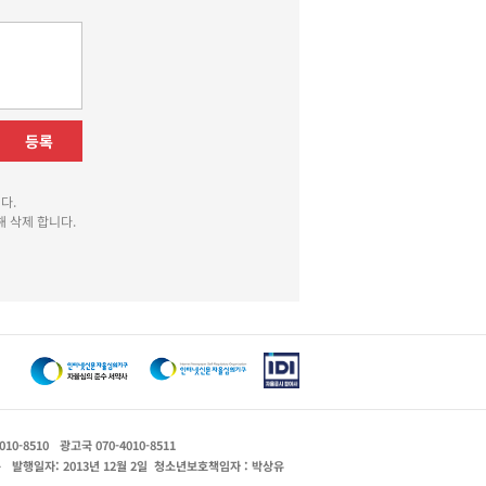
등록
다.
 삭제 합니다.
010-8510
광고국 070-4010-8511
운
발행일자: 2013년 12월 2일
청소년보호책임자 : 박상유