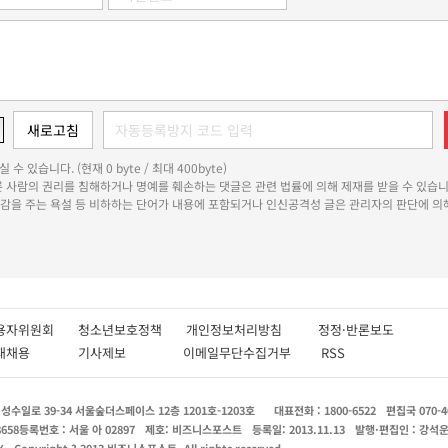
 수 있습니다. (현재 0 byte / 최대 400byte)
다른 사람의 권리를 침해하거나 명예를 훼손하는 댓글은 관련 법률에 의해 제재를 받을 수 있습니
쾌감을 주는 욕설 등 비하하는 단어가 내용에 포함되거나 인신공격성 글은 관리자의 판단에 의해
용자위원회
청소년보호정책
개인정보처리방침
정정·반론보도
인재채용
기사제보
이메일무단수집거부
RSS
수일로 39-34 서울숲더스페이스 12층 1201호-1203호
대표전화 : 1800-6522
편집국 070-4
8658
등록번호 : 서울 아 02897
제호: 비즈니스포스트
등록일: 2013.11.13
발행·편집인 : 강석
X
Copyright ? 2013 비즈니스포스트. All rights reserved.