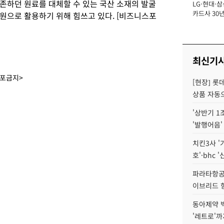
존하던 원료를 대체할 수 있는 국산 소재의 발굴
LG·현대·삼
장
카드사 30년
원으로 활용하기 위해 힘쓰고 있다. [비즈니스포
에 '초집중' 
최신기
배포금지>
[현장] 롯
상품 자동으
'상반기 1
'발행어음'
치킨3사 '
호'·bhc '
파라타항공 
이브리드 
동아제약 
'레트로'까