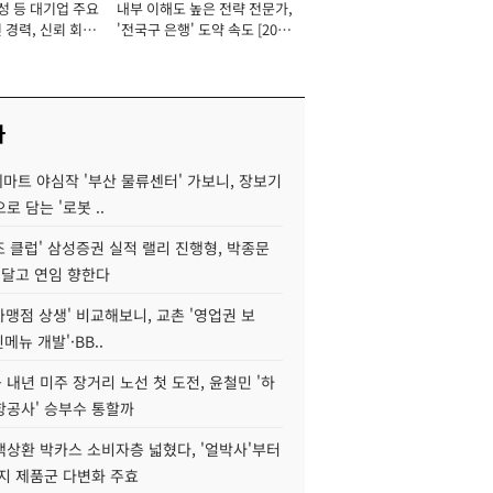
성 등 대기업 주요
내부 이해도 높은 전략 전문가,
 경력, 신뢰 회복
'전국구 은행' 도약 속도 [2026
[2026년]
년]
사
데마트 야심작 '부산 물류센터' 가보니, 장보기
로 담는 '로봇 ..
조 클럽' 삼성증권 실적 랠리 진행형, 박종문
 달고 연임 향한다
가맹점 상생' 비교해보니, 교촌 '영업권 보
신메뉴 개발'·BB..
내년 미주 장거리 노선 첫 도전, 윤철민 '하
항공사' 승부수 통할까
백상환 박카스 소비자층 넓혔다, '얼박사'부터
지 제품군 다변화 주효