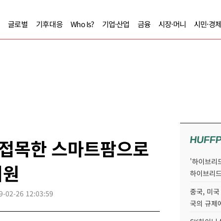
글로벌
기후대응
Who Is?
기업·산업
금융
시장·머니
시민·경
HUFF
업 접목한 스마트팜으로
'하이브리드
지원
하이브리드
중국, 미국
9-02-26 12:03:59
국의 규제에