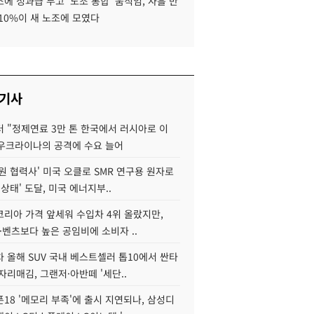
에 성과급 두고 '노조 통합' 움직임, 사흘 만
10%이 새 노조에 모였다
 기사
 "정제연료 3만 톤 한국에서 러시아로 이
 우크라이나의 공격에 수요 늘어
원 협력사' 미국 오클로 SMR 연구용 원자로
 상태' 도달, 미국 에너지부..
코리아 가격 앞세워 수입차 4위 올랐지만,
·벤츠보다 높은 공임비에 소비자 ..
 올해 SUV 국내 베스트셀러 톱10에서 싼타
자리매김, 그랜저·아반떼 '세단..
18 '메모리 부족'에 출시 지연되나, 삼성디