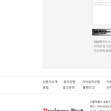
-
200자
까지 쓰실
- 저작권 등 
- 타인에게 불
신문사소개
윤리강령
기사심의규정
이
포럼
광고문의
불편신고
서울특별시 성동구 성
팩스 : 070-4015-
ISSN : 2636-171