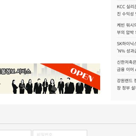
KCC 실리
진 수익성 
케빈 워시의
부의 압박
SK하이닉스
'N% 성과
신한저축은
금융 이어 
강원랜드 정
장 정부 