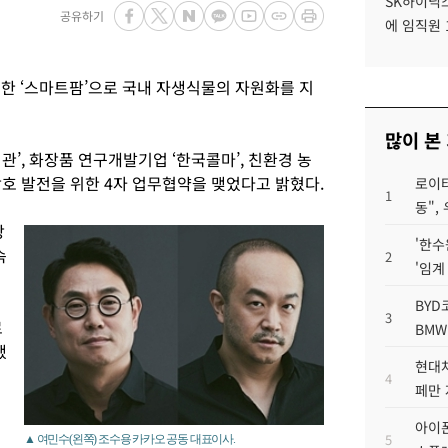
SK하이닉스
공유하기
에 임직원 
목한 ‘스마트팜’으로 국내 자생식물의 자원화를 지
많이 본
관’, 화장품 연구개발기업 ‘한국콜마’, 친환경 농
상호 발전을 위한 4자 업무협약을 맺었다고 밝혔다.
로이터
1
동",
장
'한수
속
2
'임계
BYD
3
로
BMW
했
현대차
4
페만 
아이폰
5
▲ 여민수(왼쪽) 조수용 카카오 공동 대표이사.