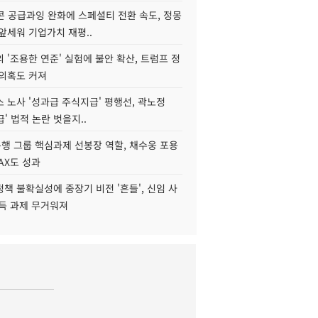
콘 공급과잉 완화에 스페셜티 전환 속도, 정몽
앞세워 기업가치 재평..
 '조용한 연준' 실험에 불안 확산, 트럼프 정
 의혹도 커져
 노사 '성과급 주식지급' 평행선, 곽노정
급' 법적 논란 벗을지..
행 그룹 핵심과제 선봉장 역할, 채수웅 포용
AX도 성과
책 불확실성에 중장기 비전 '흔들', 신임 사
설득 과제 무거워져