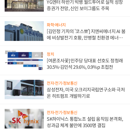
YG엔터 하반기 빅뱅 월드투어로 실적 성장
증권가 전망, 신인 보이그룹도 주목
화학·에너지
[김민정 기자의 '코스뽀'] 지엔씨에너지 AI 붐
에 비상발전기 호황, 안병철 친환경 에너지
발전전문기업 향한다
정치
[여론조사꽃] 민주당 당대표 선호도 정청래
30.5%·김민석 29.6%, 0.9%p 초접전
전자·전기·정보통신
삼성전자, 미국 오크리지국립연구소와 극저
온 히트펌프 개발하기로
전자·전기·정보통신
SK하이닉스 통합노조 설립 움직임 본격화,
성과급 체계 불만에 3500명 결집