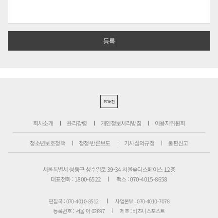
PC버전
회사소개
윤리강령
개인정보처리방침
이용자위원회
청소년보호정책
정정·반론보도
기사심의규정
불편신고
서울특별시 성동구 성수일로 39-34 서울숲더스페이스 12층
대표전화 : 1800-6522
팩스 : 070-4015-8658
편집국 : 070-4010-8512
사업본부 : 070-4010-7078
등록번호 : 서울 아 02897
제호 : 비즈니스포스트