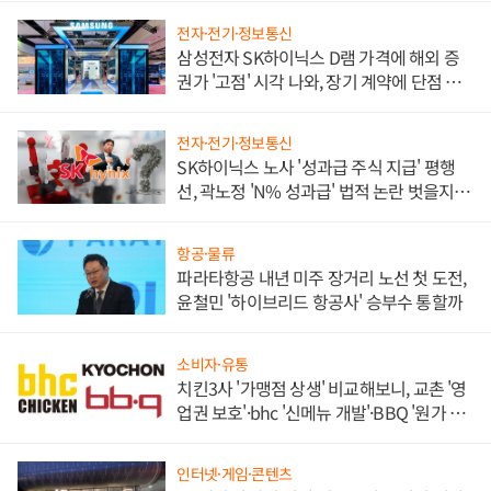
전자·전기·정보통신
삼성전자 SK하이닉스 D램 가격에 해외 증
권가 '고점' 시각 나와, 장기 계약에 단점 부
각
전자·전기·정보통신
SK하이닉스 노사 '성과급 주식 지급' 평행
선, 곽노정 'N% 성과급' 법적 논란 벗을지 주
목
항공·물류
파라타항공 내년 미주 장거리 노선 첫 도전,
윤철민 '하이브리드 항공사' 승부수 통할까
소비자·유통
치킨3사 '가맹점 상생' 비교해보니, 교촌 '영
업권 보호'·bhc '신메뉴 개발'·BBQ '원가 부
담'
인터넷·게임·콘텐츠