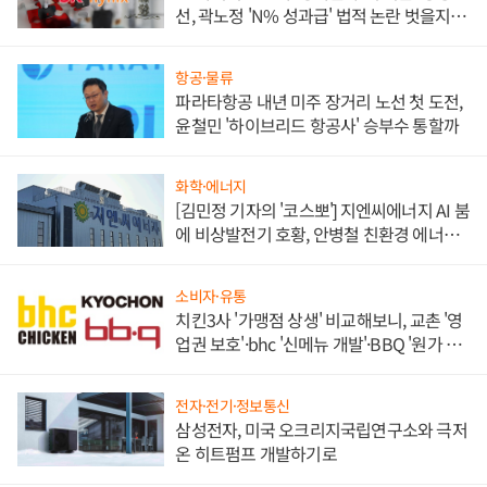
선, 곽노정 'N% 성과급' 법적 논란 벗을지 주
목
항공·물류
파라타항공 내년 미주 장거리 노선 첫 도전,
윤철민 '하이브리드 항공사' 승부수 통할까
화학·에너지
[김민정 기자의 '코스뽀'] 지엔씨에너지 AI 붐
에 비상발전기 호황, 안병철 친환경 에너지
발전전문기업 향한다
소비자·유통
치킨3사 '가맹점 상생' 비교해보니, 교촌 '영
업권 보호'·bhc '신메뉴 개발'·BBQ '원가 부
담'
전자·전기·정보통신
삼성전자, 미국 오크리지국립연구소와 극저
온 히트펌프 개발하기로