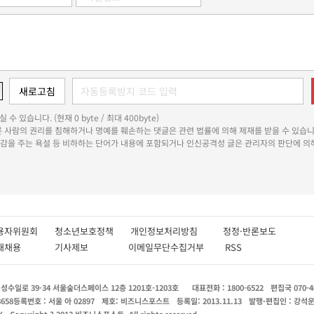
 수 있습니다. (현재 0 byte / 최대 400byte)
다른 사람의 권리를 침해하거나 명예를 훼손하는 댓글은 관련 법률에 의해 제재를 받을 수 있습니
쾌감을 주는 욕설 등 비하하는 단어가 내용에 포함되거나 인신공격성 글은 관리자의 판단에 의해
용자위원회
청소년보호정책
개인정보처리방침
정정·반론보도
인재채용
기사제보
이메일무단수집거부
RSS
수일로 39-34 서울숲더스페이스 12층 1201호-1203호
대표전화 : 1800-6522
편집국 070-4
8658
등록번호 : 서울 아 02897
제호: 비즈니스포스트
등록일: 2013.11.13
발행·편집인 : 강석
X
Copyright ? 2013 비즈니스포스트. All rights reserved.