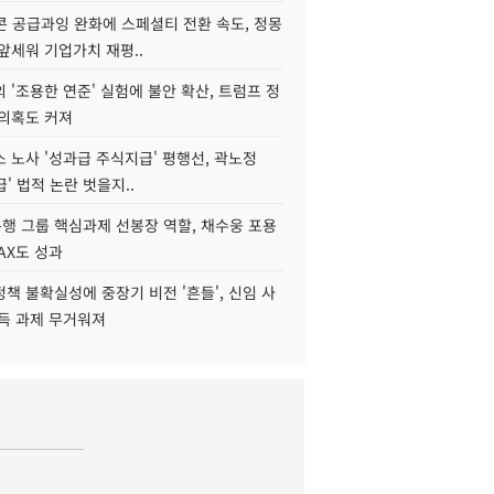
콘 공급과잉 완화에 스페셜티 전환 속도, 정몽
앞세워 기업가치 재평..
 '조용한 연준' 실험에 불안 확산, 트럼프 정
 의혹도 커져
 노사 '성과급 주식지급' 평행선, 곽노정
급' 법적 논란 벗을지..
행 그룹 핵심과제 선봉장 역할, 채수웅 포용
AX도 성과
책 불확실성에 중장기 비전 '흔들', 신임 사
설득 과제 무거워져