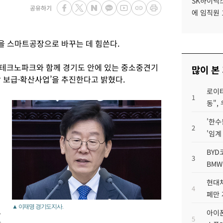
SK하이닉스
공유하기
에 임직원 
을 스마트공장으로 바꾸는 데 힘쓴다.
진테크노파크와 함께 경기도 안에 있는 중소중견기
많이 본
장 보급·확산사업’을 추진한다고 밝혔다.
로이터
1
동",
'한수
2
'임계
BYD
3
기
BMW
현대차
4
페만 
▲ 이재명 경기도지사.
,
아이폰
5
능