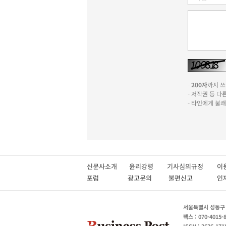
-
200자
까지 쓰실
- 저작권 등 
- 타인에게 불
신문사소개
윤리강령
기사심의규정
이
포럼
광고문의
불편신고
서울특별시 성동구 성
팩스 : 070-4015-
ISSN : 2636-171