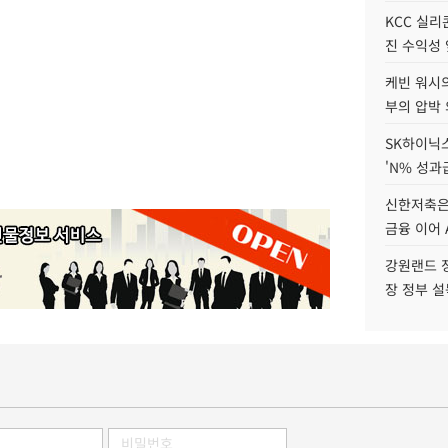
KCC 실리
진 수익성 
케빈 워시의
부의 압박
SK하이닉스
'N% 성과
신한저축은
금융 이어 
강원랜드 정
장 정부 