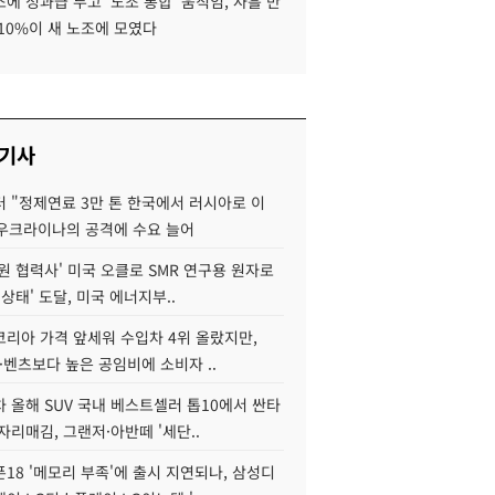
에 성과급 두고 '노조 통합' 움직임, 사흘 만
10%이 새 노조에 모였다
 기사
 "정제연료 3만 톤 한국에서 러시아로 이
 우크라이나의 공격에 수요 늘어
원 협력사' 미국 오클로 SMR 연구용 원자로
 상태' 도달, 미국 에너지부..
코리아 가격 앞세워 수입차 4위 올랐지만,
·벤츠보다 높은 공임비에 소비자 ..
 올해 SUV 국내 베스트셀러 톱10에서 싼타
자리매김, 그랜저·아반떼 '세단..
18 '메모리 부족'에 출시 지연되나, 삼성디