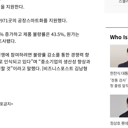
스플레
원을 지원한다.
 1971곳의 공장스마트화를 지원했다.
 증가하고 제품 불량률은 43.5%, 원가는
Who Is
 조사됐다.
쟁에 참여하려면 불량률 감소를 통한 경쟁력 향
로 인식되고 있다”며 “중소기업의 생산성 향상과
진할 것”이라고 말했다. [비즈니스포스트 김남형
한찬식 대
'정통 검사'
서관
청 출범 앞
맡아 [2026
배포금지>
정상호 롯데