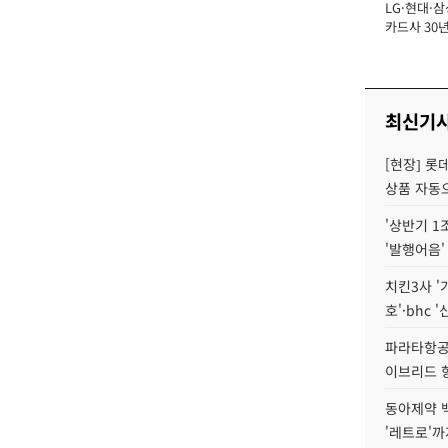
LG·현대·삼
장
카드사 30년
에 '초집중' 
최신기
[현장] 롯
상품 자동으
'상반기 1
'발행어음'
치킨3사 '
호'·bhc '
파라타항공 
이브리드 
동아제약 
'레트로'까