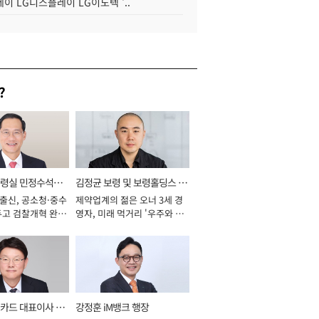
이 LG디스플레이 LG이노텍 '..
?
통령실 민정수석비
김정균 보령 및 보령홀딩스 대
 출신, 공소청·중수
제약업계의 젊은 오너 3세 경
표이사 사장
두고 검찰개혁 완수
영자, 미래 먹거리 '우주와 헬
년]
스케어' 공들여 [2026년]
카드 대표이사 사
강정훈 iM뱅크 행장