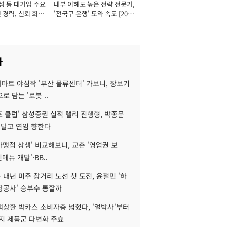
성 등 대기업 주요
내부 이해도 높은 전략 전문가,
 경력, 신뢰 회복
'전국구 은행' 도약 속도 [2026
[2026년]
년]
사
데마트 야심작 '부산 물류센터' 가보니, 장보기
로 담는 '로봇 ..
조 클럽' 삼성증권 실적 랠리 진행형, 박종문
 달고 연임 향한다
가맹점 상생' 비교해보니, 교촌 '영업권 보
신메뉴 개발'·BB..
내년 미주 장거리 노선 첫 도전, 윤철민 '하
항공사' 승부수 통할까
백상환 박카스 소비자층 넓혔다, '얼박사'부터
지 제품군 다변화 주효