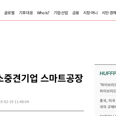
글로벌
기후대응
Who Is?
기업·산업
금융
시장·머니
시민·경
HUFF
중소중견기업 스마트공장
'하이브리드
하이브리드
중국, 미국
9-02-19 11:48:04
국의 규제에