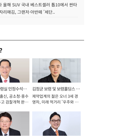
 올해 SUV 국내 베스트셀러 톱10에서 싼타
자리매김, 그랜저·아반떼 '세단..
?
통령실 민정수석비
김정균 보령 및 보령홀딩스 대
 출신, 공소청·중수
제약업계의 젊은 오너 3세 경
표이사 사장
두고 검찰개혁 완수
영자, 미래 먹거리 '우주와 헬
년]
스케어' 공들여 [2026년]