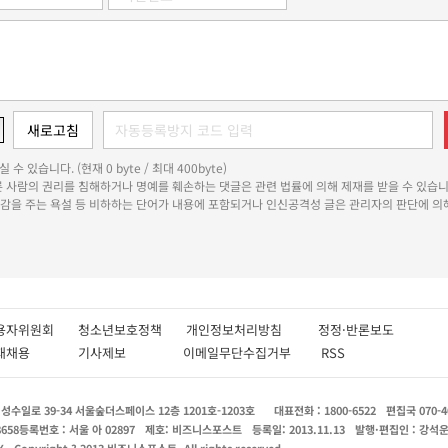
 수 있습니다. (현재 0 byte / 최대 400byte)
다른 사람의 권리를 침해하거나 명예를 훼손하는 댓글은 관련 법률에 의해 제재를 받을 수 있습니
쾌감을 주는 욕설 등 비하하는 단어가 내용에 포함되거나 인신공격성 글은 관리자의 판단에 의해
용자위원회
청소년보호정책
개인정보처리방침
정정·반론보도
인재채용
기사제보
이메일무단수집거부
RSS
수일로 39-34 서울숲더스페이스 12층 1201호-1203호
대표전화 : 1800-6522
편집국 070-4
8658
등록번호 : 서울 아 02897
제호: 비즈니스포스트
등록일: 2013.11.13
발행·편집인 : 강석
X
Copyright ? 2013 비즈니스포스트. All rights reserved.