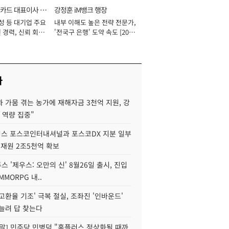
카드 대표이사 사
강정훈 iM뱅크 행장
성 등 대기업 주요
내부 이해도 높은 전략 전문가,
 경력, 신뢰 회복
'전국구 은행' 도약 속도 [2026
[2026년]
년]
사
 가뭄 겪는 농가에 재해자금 3천억 지원, 강
 역량 집중"
스 포스코인터내셔널과 포스코DX 지분 일부
 재원 2조5천억 확보
투스 '제우스: 오만의 신' 8월26일 출시, 진입
MMORPG 내..
고환율 기조' 극복 절실, 조좌진 '인바운드'
늘려 답 찾는다
정말] 민주당 민병덕 "홈플러스 정상화될 때까