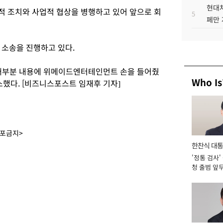
현대차
적 조치와 사업적 협상을 병행하고 있어 앞으로 회
5
페만 
 소송을 진행하고 있다.
대부분 내용에 위메이드엔터테인먼트 손을 들어줬
Who Is
소했다. [비즈니스포스트 임재후 기자]
배포금지>
한찬식 대
'정통 검사'
서관
청 출범 앞
맡아 [2026