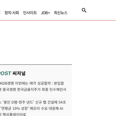
제
정치·사회
인사이트
JOB+
최신뉴스
씨저널
POST
' KDB생명 이번에는 매각 성공할까 : 본입찰
명 흥국생명 한국금융지주가 최종 인수제안서
 '용인 D램-청주 낸드' 신규 팹 건설에 54조
 '연평균 19% 성장' 메모리 수요 대응해 AI
장 핵심플레이어로