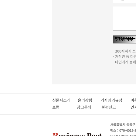
-
200자
까지 쓰실
- 저작권 등 
- 타인에게 불
신문사소개
윤리강령
기사심의규정
이
포럼
광고문의
불편신고
서울특별시 성동구 성
팩스 : 070-4015-
ISSN : 2636-171