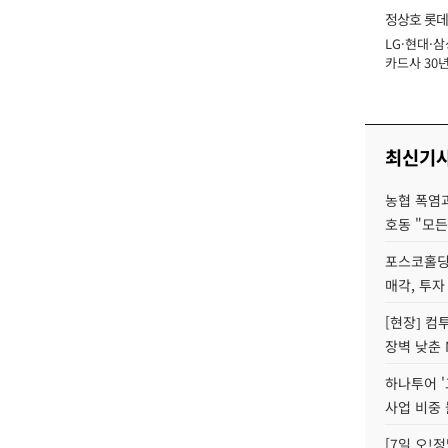
정상호 롯데
LG·현대·삼
장
카드사 30년
에 '초집중' 
최신기
농협 폭염과
호동 "모든
포스코홀딩
매각, 투자
[현장] 컴
장벽 낮춘 
하나투어 '
사업 비중 
[7일 오!