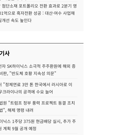
 첨단소재 포트폴리오 전환 효과로 2분기 영
01억으로 흑자전환 성공 : 대산·여수 사업재
질개선 속도 높인다
 기사
자 SK하이닉스 소극적 주주환원에 해외 증
비판, "반도체 호황 지속성 의문"
 "정제연료 3만 톤 한국에서 러시아로 이
 우크라이나의 공격에 수요 늘어
법원 "트럼프 정부 풍력 프로젝트 동결 조치
법", 해제 명령 내려
이닉스 1주당 375원 현금배당 실시, 추가 주
 계획 9월 공개 예정