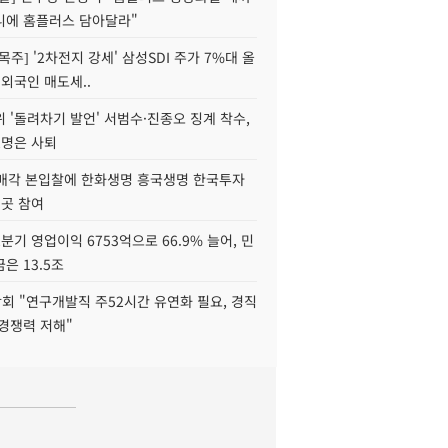
니에 홈플러스 담아달라"
목주] '2차전지 강세' 삼성SDI 주가 7%대 올
 외국인 매도세..
 '돌려차기 발언' 서범수·진종오 징계 착수,
2명은 사퇴
 매각 본입찰에 한화생명 흥국생명 한국투자
3곳 참여
분기 영업이익 6753억으로 66.9% 늘어, 민
은 13.5조
회 "연구개발직 주52시간 유연화 필요, 경직
경쟁력 저해"