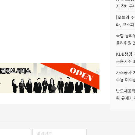
지 장바구
[오늘의 주
라, 코스피
국힘 윤리위
윤리위원 
KDB생명
금융지주 
가스공사 2
수용 미수금
반도체공학
된 규제가 