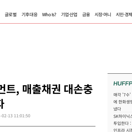
글로벌
기후대응
Who Is?
기업·산업
금융
시장·머니
시민·경
HUFF
트, 매출채권 대손충
매각 '7수
자
에 한화생
냈다
-02-13 11:01:50
SK하이닉스
투입한다 :
인프라 시