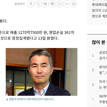
공유하기
롯데케미칼
업이익 11
편으로 체
봤다.
로 매출 1270억7500만 원, 영업손실 361억
 낸 것으로 잠정집계됐다고 13일 밝혔다.
많이 본
삼성전
1
권가 
로이터
2
확
동",
매
미국 
3
는 위
SK하
4
▲ 장현국 위메이드엔터테인먼트 대표이사.
주환원