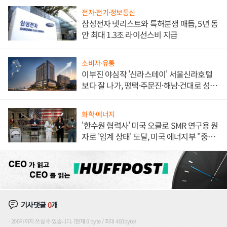
전자·전기·정보통신
삼성전자 넷리스트와 특허분쟁 매듭, 5년 동
안 최대 1.3조 라이선스비 지급
소비자·유통
이부진 야심작 '신라스테이' 서울신라호텔
보다 잘 나가, 평택·주문진·해남·건대로 성
장판 더 넓힌다
화학·에너지
'한수원 협력사' 미국 오클로 SMR 연구용 원
자로 '임계 상태' 도달, 미국 에너지부 "중요
한 이정표"
기사댓글
0
개
200자까지 쓰실 수 있습니다. (현재 0 byte / 최대 400byte)