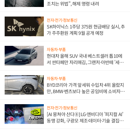
조치는 위법", 해제 명령 내려
전자·전기·정보통신
SK하이닉스 1주당 375원 현금배당 실시, 추
가 주주환원 계획 9월 공개 예정
자동차·부품
현대차 올해 SUV 국내 베스트셀러 톱10에
서 싼타페만 자리매김, 그랜저·아반떼 '세단
쌍끌이'로 내수 방어
자동차·부품
BYD코리아 가격 앞세워 수입차 4위 올랐지
만, BMW·벤츠보다 높은 공임비에 소비자
불만 폭발
전자·전기·정보통신
[AI 뭉쳐야 산다⑧] LG·엔비디아 '피지컬 AI'
동맹 강화, 구광모 제조·데이터·기술 결집
해 종합 로보틱스 기업으로