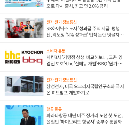
으로 다시 출시, 최고 연 2.0% 금리
전자·전기·정보통신
SK하이닉스 노사 '성과급 주식 지급' 평행
선, 곽노정 'N% 성과급' 법적 논란 벗을지 주
목
소비자·유통
치킨3사 '가맹점 상생' 비교해보니, 교촌 '영
업권 보호'·bhc '신메뉴 개발'·BBQ '원가 부
담'
전자·전기·정보통신
삼성전자, 미국 오크리지국립연구소와 극저
온 히트펌프 개발하기로
항공·물류
파라타항공 내년 미주 장거리 노선 첫 도전,
윤철민 '하이브리드 항공사' 승부수 통할까