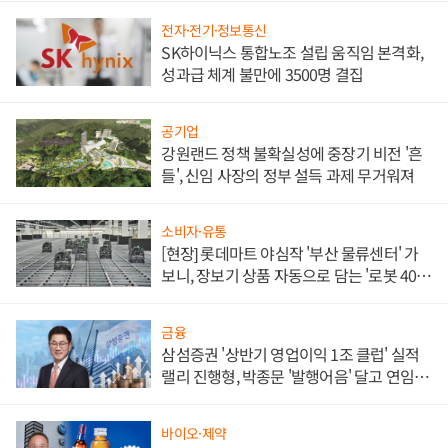
전자·전기·정보통신
SK하이닉스 통합노조 설립 움직임 본격화,
성과급 체계 불만에 3500명 결집
공기업
강원랜드 정책 불확실성에 중장기 비전 '흔
들', 신임 사장의 정부 설득 과제 무거워져
소비자·유통
[현장] 롯데마트 야심작 '부산 물류센터' 가
보니, 장보기 상품 자동으로 담는 '로봇 400
대' 장관
금융
삼섬증권 '상반기 영업이익 1조 클럽' 실적
랠리 진행형, 박종문 '발행어음' 달고 연임 향
하나
바이오·제약