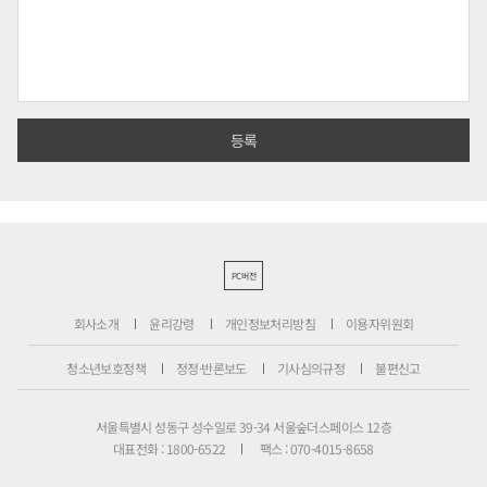
PC버전
회사소개
윤리강령
개인정보처리방침
이용자위원회
청소년보호정책
정정·반론보도
기사심의규정
불편신고
서울특별시 성동구 성수일로 39-34 서울숲더스페이스 12층
대표전화 : 1800-6522
팩스 : 070-4015-8658