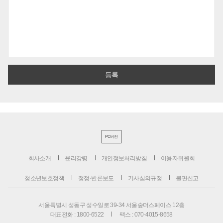
PC버전
회사소개
윤리강령
개인정보처리방침
이용자위원회
청소년보호정책
정정·반론보도
기사심의규정
불편신고
서울특별시 성동구 성수일로 39-34 서울숲더스페이스 12층
대표전화 : 1800-6522
팩스 : 070-4015-8658