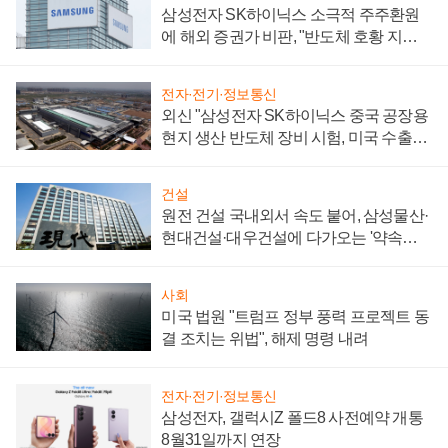
삼성전자 SK하이닉스 소극적 주주환원
에 해외 증권가 비판, "반도체 호황 지속
성 의문"
전자·전기·정보통신
외신 "삼성전자 SK하이닉스 중국 공장용
현지 생산 반도체 장비 시험, 미국 수출통
제 대비"
건설
원전 건설 국내외서 속도 붙어, 삼성물산·
현대건설·대우건설에 다가오는 '약속의
시간'
사회
미국 법원 "트럼프 정부 풍력 프로젝트 동
결 조치는 위법", 해제 명령 내려
전자·전기·정보통신
삼성전자, 갤럭시Z 폴드8 사전예약 개통
8월31일까지 연장