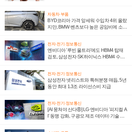
자동차·부품
BYD코리아 가격 앞세워 수입차 4위 올랐
지만, BMW·벤츠보다 높은 공임비에 소비
자 불만 폭발
전자·전기·정보통신
엔비디아 '루빈 울트라'에도 HBM4 탑재
검토, 삼성전자·SK하이닉스 HBM4 수율
에 주도권 갈린다
전자·전기·정보통신
삼성전자 넷리스트와 특허분쟁 매듭, 5년
동안 최대 1.3조 라이선스비 지급
전자·전기·정보통신
[AI 뭉쳐야 산다⑧] LG·엔비디아 '피지컬 A
I' 동맹 강화, 구광모 제조·데이터·기술 결
집해 종합 로보틱스 기업으로