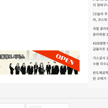
지 장바구
[오늘의 주
라, 코스피
국힘 윤리위
윤리위원 
KDB생명
금융지주 
가스공사 2
수용 미수금
반도체공학
된 규제가 