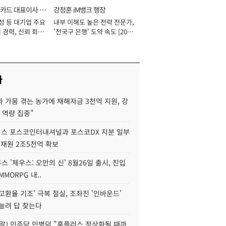
카드 대표이사 사
강정훈 iM뱅크 행장
성 등 대기업 주요
내부 이해도 높은 전략 전문가,
 경력, 신뢰 회복
'전국구 은행' 도약 속도 [2026
[2026년]
년]
사
 가뭄 겪는 농가에 재해자금 3천억 지원, 강
 역량 집중"
스 포스코인터내셔널과 포스코DX 지분 일부
 재원 2조5천억 확보
투스 '제우스: 오만의 신' 8월26일 출시, 진입
MMORPG 내..
고환율 기조' 극복 절실, 조좌진 '인바운드'
늘려 답 찾는다
정말] 민주당 민병덕 "홈플러스 정상화될 때까