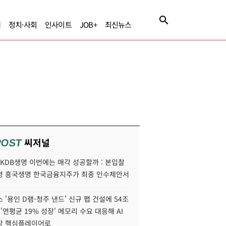
제
정치·사회
인사이트
JOB+
최신뉴스
씨저널
POST
' KDB생명 이번에는 매각 성공할까 : 본입찰
명 흥국생명 한국금융지주가 최종 인수제안서
 '용인 D램-청주 낸드' 신규 팹 건설에 54조
 '연평균 19% 성장' 메모리 수요 대응해 AI
장 핵심플레이어로