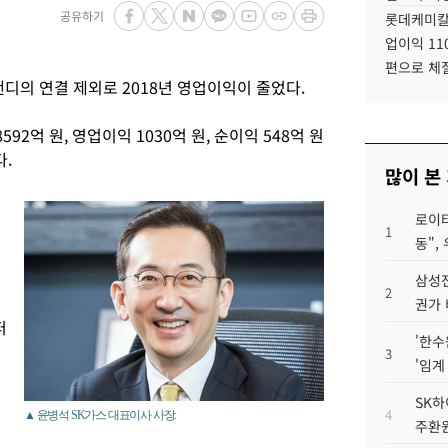
공유하기
롯데케미칼
업이익 11
편으로 체
디의 연결 제외로 2018년 영업이익이 줄었다.
2억 원, 영업이익 1030억 원, 순이익 548억 원
.
많이 본
로이터
었
1
동",
삼성전
2
권가 
퍼
'한수
3
'임계
SK하
4
▲ 윤병석 SK가스 대표이사 사장.
주환원