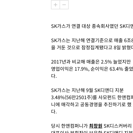
SK가스가 연결 대상 종속회사였던 SK디앤
SK가스는 지난해 연결기준으로 매출 6조859
을 거둔 것으로 잠정집계됐다고 8일 밝혔다
2017년과 비교해 매출은 2.5% 늘었지만
영업이익은 17.9%, 순이익은 63.4% 줄
다.
SK가스는 지난해 9월 SK디앤디 지분
3.48%(56만2501주)를 사모펀드 한앤컴
니에 매각하고 공동경영을 추진하기로 했
다.
당시 한앤컴퍼니가
최창원
SK디스커버리
대표이사 부회장이 보유한 SK디앤디 지분