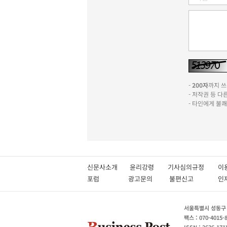
-
200자
까지 쓰실
- 저작권 등 
- 타인에게 불
신문사소개
윤리강령
기사심의규정
이
포럼
광고문의
불편신고
서울특별시 성동구 성
팩스 : 070-4015-
ISSN : 2636-171