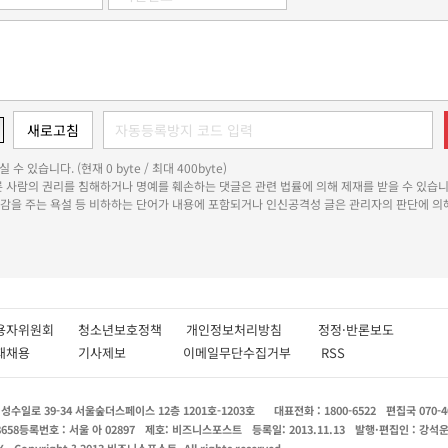
 수 있습니다. (현재 0 byte / 최대 400byte)
다른 사람의 권리를 침해하거나 명예를 훼손하는 댓글은 관련 법률에 의해 제재를 받을 수 있습니
쾌감을 주는 욕설 등 비하하는 단어가 내용에 포함되거나 인신공격성 글은 관리자의 판단에 의해
용자위원회
청소년보호정책
개인정보처리방침
정정·반론보도
인재채용
기사제보
이메일무단수집거부
RSS
수일로 39-34 서울숲더스페이스 12층 1201호-1203호
대표전화 : 1800-6522
편집국 070-4
8658
등록번호 : 서울 아 02897
제호: 비즈니스포스트
등록일: 2013.11.13
발행·편집인 : 강석
X
Copyright ? 2013 비즈니스포스트. All rights reserved.