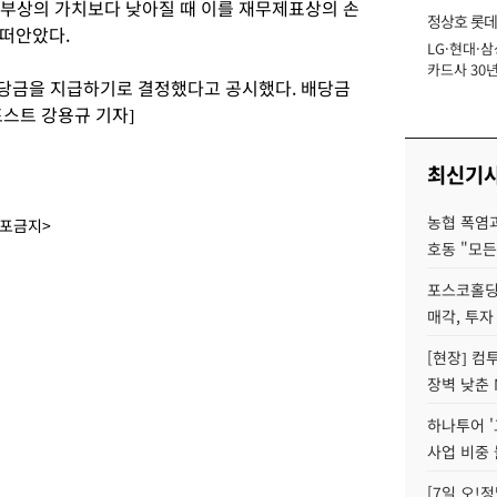
부상의 가치보다 낮아질 때 이를 재무제표상의 손
정상호 롯데
 떠안았다.
LG·현대·삼
장
카드사 30년
 배당금을 지급하기로 결정했다고 공시했다. 배당금
에 '초집중' 
포스트 강용규 기자]
최신기
농협 폭염과
배포금지>
호동 "모든
포스코홀딩
매각, 투자
[현장] 컴
장벽 낮춘 
하나투어 '
사업 비중 
[7일 오!