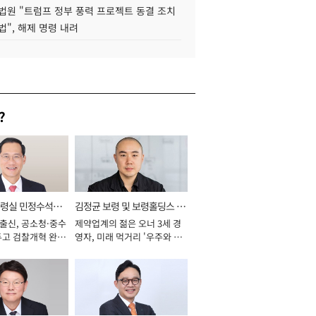
법원 "트럼프 정부 풍력 프로젝트 동결 조치
법", 해제 명령 내려
?
통령실 민정수석비
김정균 보령 및 보령홀딩스 대
 출신, 공소청·중수
제약업계의 젊은 오너 3세 경
표이사 사장
두고 검찰개혁 완수
영자, 미래 먹거리 '우주와 헬
년]
스케어' 공들여 [2026년]