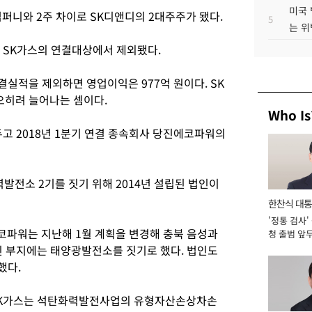
미국 
퍼니와 2주 차이로 SK디앤디의 2대주주가 됐다.
5
는 위
터 SK가스의 연결대상에서 제외됐다.
결실적을 제외하면 영업이익은 977억 원이다. SK
 오히려 늘어나는 셈이다.
Who Is
고 2018년 1분기 연결 종속회사 당진에코파워의
전소 2기를 짓기 위해 2014년 설립된 법인이
한찬식 대
'정통 검사'
서관
파워는 지난해 1월 계획을 변경해 충북 음성과
청 출범 앞
맡아 [2026
 부지에는 태양광발전소를 짓기로 했다. 법인도
했다.
 SK가스는 석탄화력발전사업의 유형자산손상차손