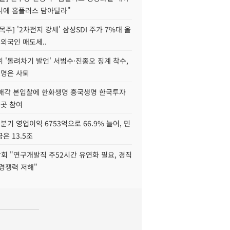
니에 홈플러스 담아달라"
목주] '2차전지 강세' 삼성SDI 주가 7%대 올
 외국인 매도세..
 '돌려차기 발언' 서범수·진종오 징계 착수,
2명은 사퇴
 매각 본입찰에 한화생명 흥국생명 한국투자
3곳 참여
분기 영업이익 6753억으로 66.9% 늘어, 민
은 13.5조
회 "연구개발직 주52시간 유연화 필요, 경직
경쟁력 저해"