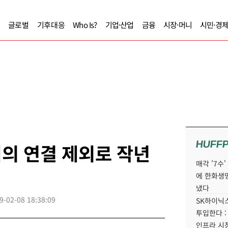
글로벌
기후대응
Who Is?
기업·산업
금융
시장·머니
시민·경
HUFF
디의 연결 제외로 작년
매각 '7수
에 한화생
냈다
9-02-08 18:38:09
SK하이닉스
투입한다 :
인프라 시