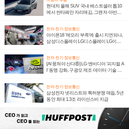
현대차 올해 SUV 국내 베스트셀러 톱10
에서 싼타페만 자리매김, 그랜저·아반떼
'세단 쌍끌이'로 내수 방어
전자·전기·정보통신
아이폰18 '메모리 부족'에 출시 지연되나,
삼성디스플레이 LG디스플레이 LG이노
텍 '탈애플' 수익 다각화 속도
전자·전기·정보통신
[AI 뭉쳐야 산다⑧] LG·엔비디아 '피지컬 A
I' 동맹 강화, 구광모 제조·데이터·기술 결
집해 종합 로보틱스 기업으로
전자·전기·정보통신
삼성전자 넷리스트와 특허분쟁 매듭, 5년
동안 최대 1.3조 라이선스비 지급