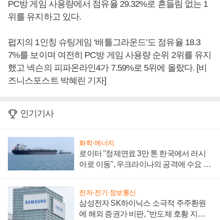
PC방 게임 사용량에서 점유율 29.32%로 흔들림 없는 1
위를 유지하고 있다.
펍지의 1인칭 슈팅게임 ‘배틀그라운드’도 점유율 18.3
7%를 보이며 여전히 PC방 게임 사용량 순위 2위를 유지
했고 넥슨의 피파온라인4가 7.59%로 5위에 올랐다. [비
즈니스포스트 박혜린 기자]
인기기사
화학·에너지
로이터 "정제연료 3만 톤 한국에서 러시
아로 이동", 우크라이나의 공격에 수요 늘
어
전자·전기·정보통신
삼성전자 SK하이닉스 소극적 주주환원
에 해외 증권가 비판, "반도체 호황 지속