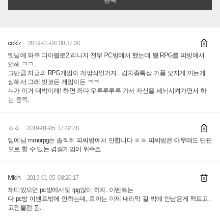
ccklz
2019-01-08 00:37:30
옛날에 와우 디아블로2 리니지 전부 PC방에서 했는데 뭘 RPG를 피방에서
안해 ㅋㅋ,
그만큼 지금의 RPG게임이 개망작인거지.. 김치종특상 거품 오지게 끼는게
심해서 그래 빗코든 게임이든 ㅋㅋ
누가 이거 대박이래! 하면 죄다 우루루루루 가서 자신을 세뇌시켜가면서 하
는 종특.
ㅎㅎ
2019-01-05 17:42:28
밑에님 mmorpg는 솔직히 피씨방에서 안합니다 ㅎㅎ 피씨방은 아무래도 단판
으로 할 수 있는 경쟁게임이 위주죠.
Mkih
2019-01-05 08:20:17
재미있으면 pc방에서도 rpg많이 하지. 이벤트는
다 pc방 이벤트밖에 안하는데, 로아는 이제 내리막 길 밖에 안남은게 팩트고.
고인물겜 됨.