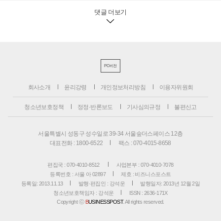
댓글 더보기
PC버전
회사소개
윤리강령
개인정보처리방침
이용자위원회
청소년보호정책
정정·반론보도
기사심의규정
불편신고
서울특별시 성동구 성수일로 39-34 서울숲더스페이스 12층
대표전화 : 1800-6522
팩스 : 070-4015-8658
편집국 : 070-4010-8512
사업본부 : 070-4010-7078
등록번호 : 서울 아 02897
제호 : 비즈니스포스트
등록일: 2013.11.13
발행·편집인 : 강석운
발행일자: 2013년 12월 2일
청소년보호책임자 : 강석운
ISSN : 2636-171X
Copyright ⓒ
B
USINESSPOST
. All rights reserved.