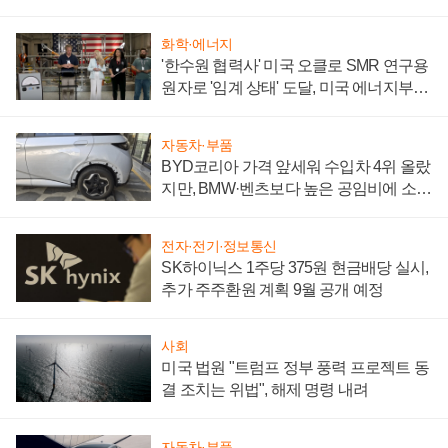
성 의문"
화학·에너지
'한수원 협력사' 미국 오클로 SMR 연구용
원자로 '임계 상태' 도달, 미국 에너지부
"중요한 이정표"
자동차·부품
BYD코리아 가격 앞세워 수입차 4위 올랐
지만, BMW·벤츠보다 높은 공임비에 소비
자 불만 폭발
전자·전기·정보통신
SK하이닉스 1주당 375원 현금배당 실시,
추가 주주환원 계획 9월 공개 예정
사회
미국 법원 "트럼프 정부 풍력 프로젝트 동
결 조치는 위법", 해제 명령 내려
자동차·부품