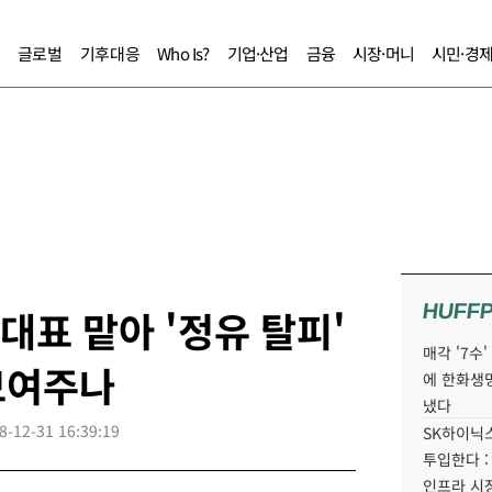
글로벌
기후대응
Who Is?
기업·산업
금융
시장·머니
시민·경
HUFF
대표 맡아 '정유 탈피'
매각 '7수
보여주나
에 한화생
냈다
8-12-31 16:39:19
SK하이닉스
투입한다 :
인프라 시