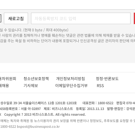
 수 있습니다. (현재 0 byte / 최대 400byte)
다른 사람의 권리를 침해하거나 명예를 훼손하는 댓글은 관련 법률에 의해 제재를 받을 수 있습니
쾌감을 주는 욕설 등 비하하는 단어가 내용에 포함되거나 인신공격성 글은 관리자의 판단에 의해
용자위원회
청소년보호정책
개인정보처리방침
정정·반론보도
인재채용
기사제보
이메일무단수집거부
RSS
수일로 39-34 서울숲더스페이스 12층 1201호-1203호
대표전화 : 1800-6522
편집국 070-4
8658
등록번호 : 서울 아 02897
제호: 비즈니스포스트
등록일: 2013.11.13
발행·편집인 : 강석
X
Copyright ? 2013 비즈니스포스트. All rights reserved.
 매체는 독자와 취재원 등 뉴스이용자의 권리 보장을 위해 반론이나 정정보도, 추후보도를 요청할 수 
0-6522 bspost@businesspost.co.kr