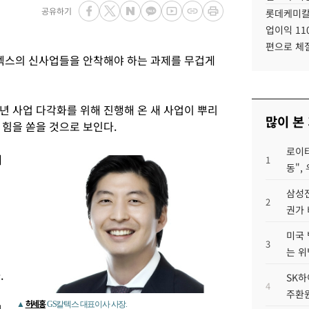
공유하기
롯데케미칼
업이익 11
편으로 체
텍스의 신사업들을 안착해야 하는 과제를 무겁게
9년 사업 다각화를 위해 진행해 온 새 사업이 뿌리
많이 본
 힘을 쏟을 것으로 보인다.
로이터
레
1
동",
삼성전
2
원
권가 
미국 
3
는 위
.
SK하
4
주환원
허세홍
▲
GS칼텍스 대표이사 사장.
4