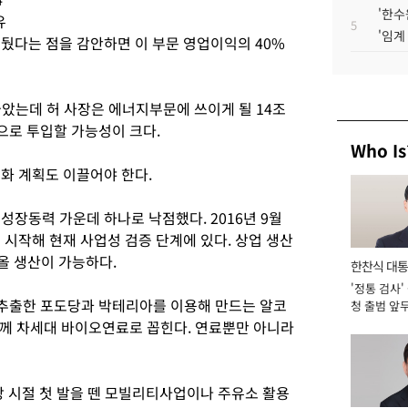
'한수
유
5
'임계
거뒀다는 점을 감안하면 이 부문 영업이익의 40%
놓았는데 허 사장은 에너지부문에 쓰이게 될 14조
으로 투입할 가능성이 크다.
Who Is
화 계획도 이끌어야 한다.
장동력 가운데 하나로 낙점했다. 2016년 9월
 시작해 현재 사업성 검증 단계에 있다. 상업 생산
올 생산이 가능하다.
한찬식 대
'정통 검사'
서관
추출한 포도당과 박테리아를 이용해 만드는 알코
청 출범 앞
맡아 [2026
께 차세대 바이오연료로 꼽힌다. 연료뿐만 아니라
 시절 첫 발을 뗀 모빌리티사업이나 주유소 활용