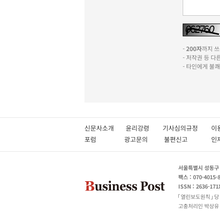
-
200자
까지 쓰실
- 저작권 등 
- 타인에게 불
신문사소개
윤리강령
기사심의규정
이
포럼
광고문의
불편신고
서울특별시 성동구 성
팩스 : 070-4015-
ISSN : 2636-171
열린보도원칙
당
고충처리인 박상유 180