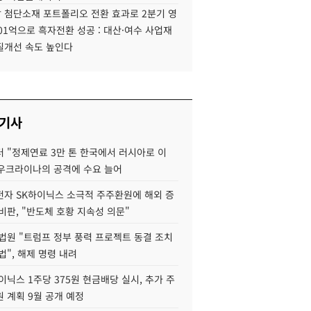
 첨단소재 포트폴리오 전환 효과로 2분기 영
01억으로 흑자전환 성공 : 대산·여수 사업재
질개선 속도 높인다
 기사
 "정제연료 3만 톤 한국에서 러시아로 이
 우크라이나의 공격에 수요 늘어
자 SK하이닉스 소극적 주주환원에 해외 증
비판, "반도체 호황 지속성 의문"
법원 "트럼프 정부 풍력 프로젝트 동결 조치
법", 해제 명령 내려
이닉스 1주당 375원 현금배당 실시, 추가 주
 계획 9월 공개 예정