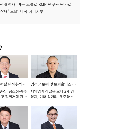
원 협력사' 미국 오클로 SMR 연구용 원자로
 상태' 도달, 미국 에너지부..
?
통령실 민정수석비
김정균 보령 및 보령홀딩스 대
 출신, 공소청·중수
제약업계의 젊은 오너 3세 경
표이사 사장
두고 검찰개혁 완수
영자, 미래 먹거리 '우주와 헬
년]
스케어' 공들여 [2026년]