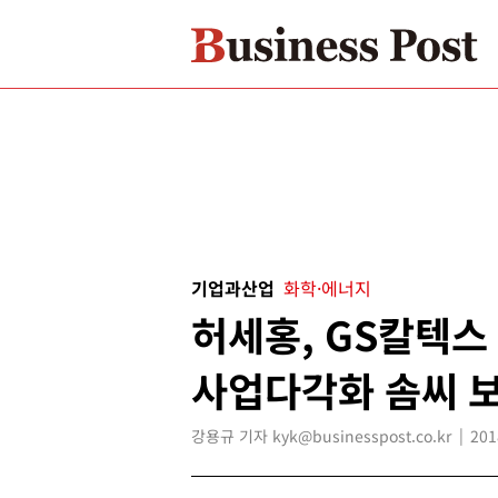
기업과산업
화학·에너지
허세홍, GS칼텍스 
사업다각화 솜씨 
강용규 기자 kyk@businesspost.co.kr
201