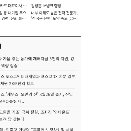
카드 대표이사 사
강정훈 iM뱅크 행장
성 등 대기업 주요
내부 이해도 높은 전략 전문가,
 경력, 신뢰 회복
'전국구 은행' 도약 속도 [2026
[2026년]
년]
사
 가뭄 겪는 농가에 재해자금 3천억 지원, 강
 역량 집중"
스 포스코인터내셔널과 포스코DX 지분 일부
 재원 2조5천억 확보
투스 '제우스: 오만의 신' 8월26일 출시, 진입
MMORPG 내..
고환율 기조' 극복 절실, 조좌진 '인바운드'
늘려 답 찾는다
정말] 민주당 민병덕 "홈플러스 정상화될 때까