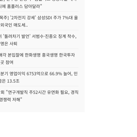
니에 홈플러스 담아달라"
목주] '2차전지 강세' 삼성SDI 주가 7%대 올
 외국인 매도세..
 '돌려차기 발언' 서범수·진종오 징계 착수,
2명은 사퇴
 매각 본입찰에 한화생명 흥국생명 한국투자
3곳 참여
분기 영업이익 6753억으로 66.9% 늘어, 민
은 13.5조
회 "연구개발직 주52시간 유연화 필요, 경직
경쟁력 저해"