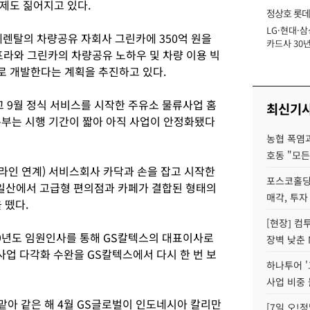
제도 짊어지고 있다.
정상호 롯데
LG·현대·삼
장
데렌탈의 차량공유 자회사 그린카에 350억 원을
카드사 30년
프라와 그린카의 차량공유 노하우 및 차량 이용 빅
에 '초집중' 
로 개발한다는 계획을 추진하고 있다.
고 9월 정식 서비스를 시작한 주유소 물류사업 홈
최신기
큐부는 시행 기간이 짧아 아직 사업이 안정화됐다
농협 폭염과
호동 "모든
오프라인 연계) 서비스회사 카닥과 손을 잡고 시작한
포스코홀딩
일산에서 고급형 편의점과 카페가 결합된 형태의
매각, 투자
 뗐다.
[현장] 컴
019년도 임원인사를 통해 GS칼텍스의 대표이사로
장벽 낮춘 
사업 다각화 수완을 GS칼텍스에서 다시 한 번 보
하나투어 '
사업 비중 
 맡아 같은 해 4월 GS글로벌이 인도네시아 칼리만
[7일 오!