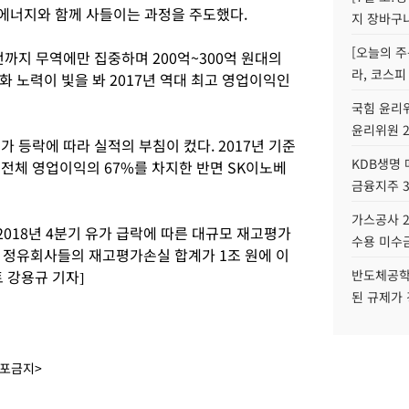
GS에너지와 함께 사들이는 과정을 주도했다.
지 장바구
[오늘의 주
까지 무역에만 집중하며 200억~300억 원대의
라, 코스피
 노력이 빛을 봐 2017년 역대 최고 영업이익인
국힘 윤리위
윤리위원 
 등락에 따라 실적의 부침이 컸다. 2017년 기준
KDB생명
전체 영업이익의 67%를 차지한 반면 SK이노베
금융지주 
가스공사 2
018년 4분기 유가 급락에 따른 대규모 재고평가
수용 미수금
 정유회사들의 재고평가손실 합계가 1조 원에 이
 강용규 기자]
반도체공학
된 규제가 
배포금지>