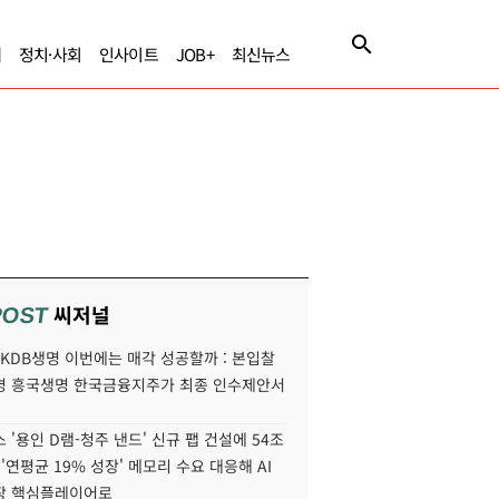
제
정치·사회
인사이트
JOB+
최신뉴스
씨저널
POST
' KDB생명 이번에는 매각 성공할까 : 본입찰
명 흥국생명 한국금융지주가 최종 인수제안서
 '용인 D램-청주 낸드' 신규 팹 건설에 54조
 '연평균 19% 성장' 메모리 수요 대응해 AI
장 핵심플레이어로