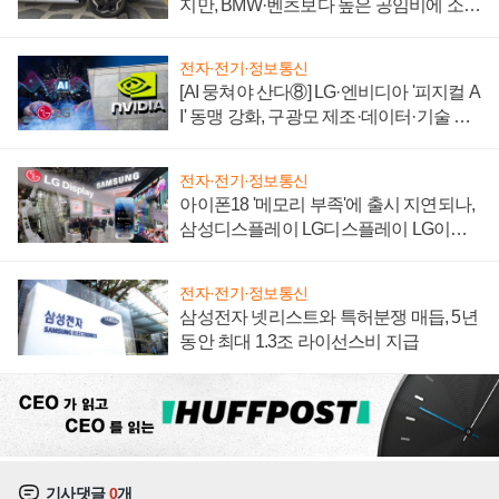
지만, BMW·벤츠보다 높은 공임비에 소비
자 불만 폭발
전자·전기·정보통신
[AI 뭉쳐야 산다⑧] LG·엔비디아 '피지컬 A
I' 동맹 강화, 구광모 제조·데이터·기술 결
집해 종합 로보틱스 기업으로
전자·전기·정보통신
아이폰18 '메모리 부족'에 출시 지연되나,
삼성디스플레이 LG디스플레이 LG이노
텍 '탈애플' 수익 다각화 속도
전자·전기·정보통신
삼성전자 넷리스트와 특허분쟁 매듭, 5년
동안 최대 1.3조 라이선스비 지급
기사댓글
0
개