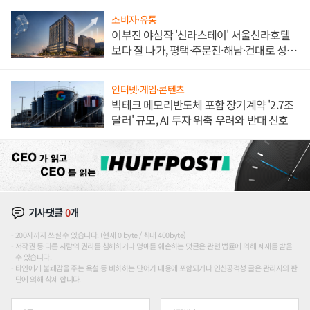
소비자·유통
이부진 야심작 '신라스테이' 서울신라호텔
보다 잘 나가, 평택·주문진·해남·건대로 성
장판 더 넓힌다
인터넷·게임·콘텐츠
빅테크 메모리반도체 포함 장기계약 '2.7조
달러' 규모, AI 투자 위축 우려와 반대 신호
기사댓글
0
개
200자까지 쓰실 수 있습니다. (현재 0 byte / 최대 400byte)
저작권 등 다른 사람의 권리를 침해하거나 명예를 훼손하는 댓글은 관련 법률에 의해 제재를 받을
수 있습니다.
타인에게 불쾌감을 주는 욕설 등 비하하는 단어가 내용에 포함되거나 인신공격성 글은 관리자의 판
단에 의해 삭제 합니다.