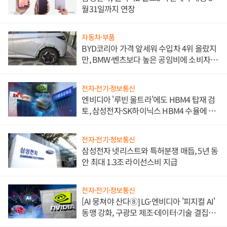
월31일까지 연장
자동차·부품
BYD코리아 가격 앞세워 수입차 4위 올랐지
만, BMW·벤츠보다 높은 공임비에 소비자
불만 폭발
전자·전기·정보통신
엔비디아 '루빈 울트라'에도 HBM4 탑재 검
토, 삼성전자·SK하이닉스 HBM4 수율에 주
도권 갈린다
전자·전기·정보통신
삼성전자 넷리스트와 특허분쟁 매듭, 5년 동
안 최대 1.3조 라이선스비 지급
전자·전기·정보통신
[AI 뭉쳐야 산다⑧] LG·엔비디아 '피지컬 AI'
동맹 강화, 구광모 제조·데이터·기술 결집
해 종합 로보틱스 기업으로