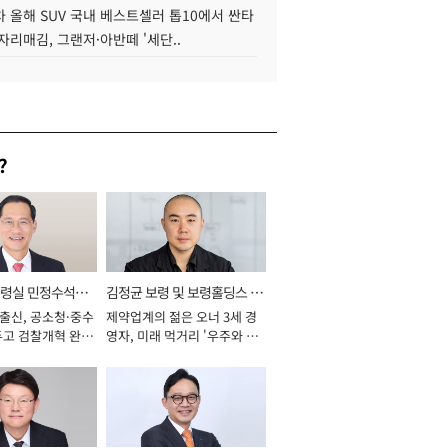
 올해 SUV 국내 베스트셀러 톱10에서 싼타
자리매김, 그랜저·아반떼 '세단..
?
통령실 민정수석비
김정균 보령 및 보령홀딩스 대
 출신, 공소청·중수
제약업계의 젊은 오너 3세 경
표이사 사장
두고 검찰개혁 완수
영자, 미래 먹거리 '우주와 헬
년]
스케어' 공들여 [2026년]