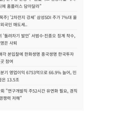
니에 홈플러스 담아달라"
목주] '2차전지 강세' 삼성SDI 주가 7%대 올
 외국인 매도세..
 '돌려차기 발언' 서범수·진종오 징계 착수,
2명은 사퇴
 매각 본입찰에 한화생명 흥국생명 한국투자
3곳 참여
분기 영업이익 6753억으로 66.9% 늘어, 민
은 13.5조
회 "연구개발직 주52시간 유연화 필요, 경직
경쟁력 저해"