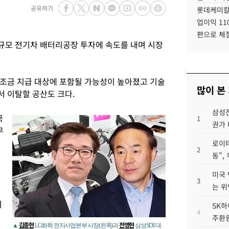
공유하기
롯데케미칼
업이익 11
편으로 체
대규모 전기차 배터리공장 투자에 속도를 내며 시장
보조금 지급 대상에 포함될 가능성이 높아졌고 기술
많이 본
 이탈할 공산도 크다.
삼성전
국
1
권가 
무
로이터
2
동",
미국 
3
는 위
이
SK하
4
주환원
김종현
전영현
▲
LG화학 전지사업본부 사장(왼쪽)과
삼성SDI 대