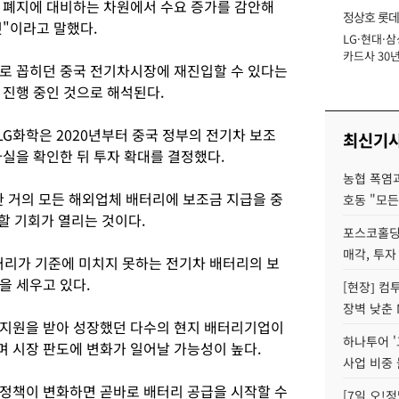
금 폐지에 대비하는 차원에서 수요 증가를 감안해
정상호 롯데
것"이라고 말했다.
LG·현대·삼
장
카드사 30년
으로 꼽히던 중국 전기차시장에 재진입할 수 있다는
에 '초집중' 
 진행 중인 것으로 해석된다.
LG화학은 2020년부터 중국 정부의 전기차 보조
최신기
실을 확인한 뒤 투자 확대를 결정했다.
농협 폭염과
한 거의 모든 해외업체 배터리에 보조금 지급을 중
호동 "모든
할 기회가 열리는 것이다.
포스코홀딩
매각, 투자
 거리가 기준에 미치지 못하는 전기차 배터리의 보
을 세우고 있다.
[현장] 컴
장벽 낮춘 
 지원을 받아 성장했던 다수의 현지 배터리기업이
하나투어 '
며 시장 판도에 변화가 일어날 가능성이 높다.
사업 비중 
 정책이 변화하면 곧바로 배터리 공급을 시작할 수
[7일 오!