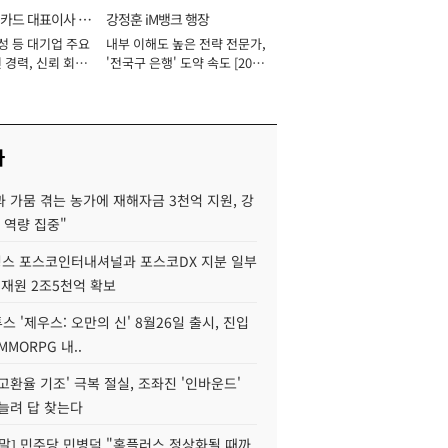
카드 대표이사 사
강정훈 iM뱅크 행장
성 등 대기업 주요
내부 이해도 높은 전략 전문가,
 경력, 신뢰 회복
'전국구 은행' 도약 속도 [2026
[2026년]
년]
사
 가뭄 겪는 농가에 재해자금 3천억 지원, 강
 역량 집중"
스 포스코인터내셔널과 포스코DX 지분 일부
 재원 2조5천억 확보
투스 '제우스: 오만의 신' 8월26일 출시, 진입
MMORPG 내..
고환율 기조' 극복 절실, 조좌진 '인바운드'
늘려 답 찾는다
정말] 민주당 민병덕 "홈플러스 정상화될 때까