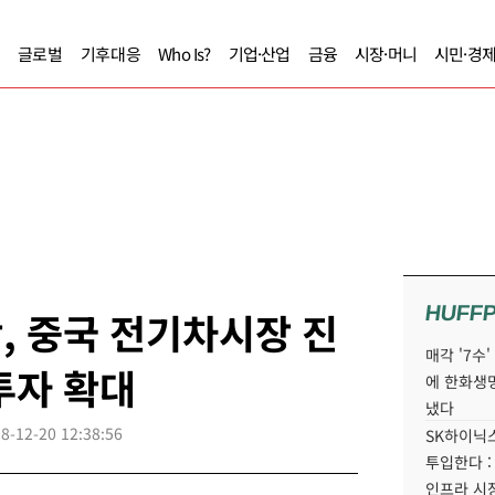
글로벌
기후대응
Who Is?
기업·산업
금융
시장·머니
시민·경
HUFF
학, 중국 전기차시장 진
매각 '7수
투자 확대
에 한화생
냈다
8-12-20 12:38:56
SK하이닉스
투입한다 :
인프라 시