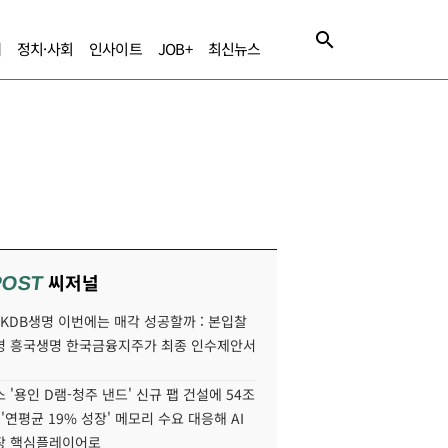
제
정치·사회
인사이트
JOB+
최신뉴스
씨저널
POST
' KDB생명 이번에는 매각 성공할까 : 본입찰
명 흥국생명 한국금융지주가 최종 인수제안서
 '용인 D램-청주 낸드' 신규 팹 건설에 54조
 '연평균 19% 성장' 메모리 수요 대응해 AI
장 핵심플레이어로