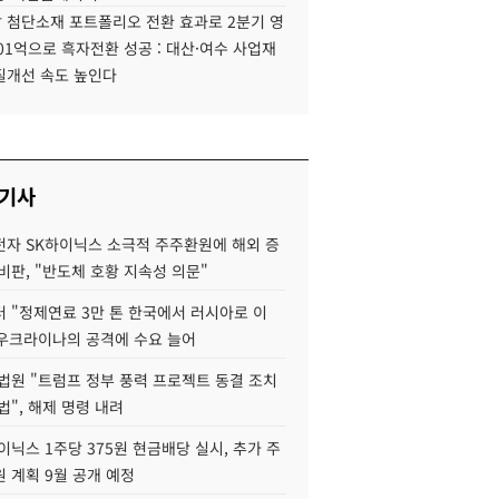
 첨단소재 포트폴리오 전환 효과로 2분기 영
01억으로 흑자전환 성공 : 대산·여수 사업재
질개선 속도 높인다
 기사
자 SK하이닉스 소극적 주주환원에 해외 증
비판, "반도체 호황 지속성 의문"
 "정제연료 3만 톤 한국에서 러시아로 이
 우크라이나의 공격에 수요 늘어
법원 "트럼프 정부 풍력 프로젝트 동결 조치
법", 해제 명령 내려
이닉스 1주당 375원 현금배당 실시, 추가 주
 계획 9월 공개 예정