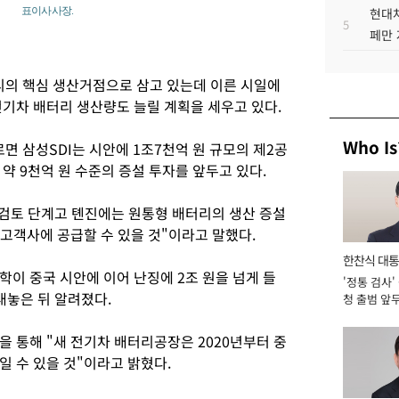
표이사 사장.
현대차
5
페만 
리의 핵심 생산거점으로 삼고 있는데 이른 시일에
전기차 배터리 생산량도 늘릴 계획을 세우고 있다.
Who Is
 삼성SDI는 시안에 1조7천억 원 규모의 제2공
약 9천억 원 수준의 증설 투자를 앞두고 있다.
 검토 단계고 톈진에는 원통형 배터리의 생산 증설
고객사에 공급할 수 있을 것"이라고 말했다.
한찬식 대
학이 중국 시안에 이어 난징에 2조 원을 넘게 들
'정통 검사'
서관
내놓은 뒤 알려졌다.
청 출범 앞
맡아 [2026
 통해 "새 전기차 배터리공장은 2020년부터 중
 수 있을 것"이라고 밝혔다.