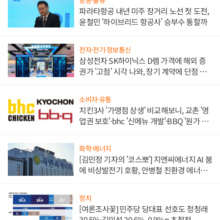
항공·물류
파라타항공 내년 미주 장거리 노선 첫 도전,
윤철민 '하이브리드 항공사' 승부수 통할까
전자·전기·정보통신
삼성전자 SK하이닉스 D램 가격에 해외 증
권가 '고점' 시각 나와, 장기 계약에 단점 부
각
소비자·유통
치킨3사 '가맹점 상생' 비교해보니, 교촌 '영
업권 보호'·bhc '신메뉴 개발'·BBQ '원가 부
담'
화학·에너지
[김민정 기자의 '코스뽀'] 지엔씨에너지 AI 붐
에 비상발전기 호황, 안병철 친환경 에너지
발전전문기업 향한다
정치
[여론조사꽃] 민주당 당대표 선호도 정청래
30.5%·김민석 29.6%, 0.9%p 초접전