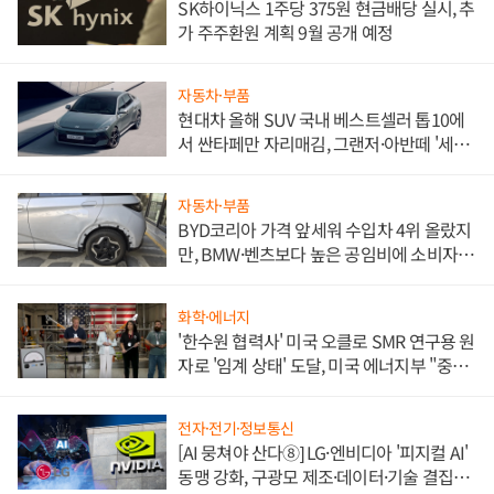
SK하이닉스 1주당 375원 현금배당 실시, 추
가 주주환원 계획 9월 공개 예정
자동차·부품
현대차 올해 SUV 국내 베스트셀러 톱10에
서 싼타페만 자리매김, 그랜저·아반떼 '세단
쌍끌이'로 내수 방어
자동차·부품
BYD코리아 가격 앞세워 수입차 4위 올랐지
만, BMW·벤츠보다 높은 공임비에 소비자
불만 폭발
화학·에너지
'한수원 협력사' 미국 오클로 SMR 연구용 원
자로 '임계 상태' 도달, 미국 에너지부 "중요
한 이정표"
전자·전기·정보통신
[AI 뭉쳐야 산다⑧] LG·엔비디아 '피지컬 AI'
동맹 강화, 구광모 제조·데이터·기술 결집