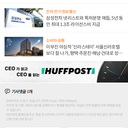
해 종합 로보틱스 기업으로
전자·전기·정보통신
삼성전자 넷리스트와 특허분쟁 매듭, 5년 동
안 최대 1.3조 라이선스비 지급
소비자·유통
이부진 야심작 '신라스테이' 서울신라호텔
보다 잘 나가, 평택·주문진·해남·건대로 성
장판 더 넓힌다
기사댓글
0
개
200자까지 쓰실 수 있습니다. (현재 0 byte / 최대 400byte)
저작권 등 다른 사람의 권리를 침해하거나 명예를 훼손하는 댓글은 관련 법률에 의해 제재를 받을
수 있습니다.
타인에게 불쾌감을 주는 욕설 등 비하하는 단어가 내용에 포함되거나 인신공격성 글은 관리자의 판
단에 의해 삭제 합니다.