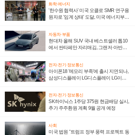
화학·에너지
'한수원 협력사' 미국 오클로 SMR 연구용
원자로 '임계 상태' 도달, 미국 에너지부
"중요한 이정표"
자동차·부품
현대차 올해 SUV 국내 베스트셀러 톱10
에서 싼타페만 자리매김, 그랜저·아반떼
'세단 쌍끌이'로 내수 방어
전자·전기·정보통신
아이폰18 '메모리 부족'에 출시 지연되나,
삼성디스플레이 LG디스플레이 LG이노
텍 '탈애플' 수익 다각화 속도
전자·전기·정보통신
SK하이닉스 1주당 375원 현금배당 실시,
추가 주주환원 계획 9월 공개 예정
사회
미국 법원 "트럼프 정부 풍력 프로젝트 동