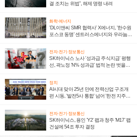
결 조치는 위법", 해제 명령 내려
화학·에너지
'DL이앤씨 SMR 협력사' X에너지, '한수원
포스코 동맹' 센트러스에너지와 우라늄
계약 체결
전자·전기·정보통신
SK하이닉스 노사 '성과급 주식지급' 평행
선, 곽노정 'N% 성과급' 법적 논란 벗을지
주목
정치
AI시대 맞아 25년 만에 전력산업 구조개
편 시동, '발전5사 통합' 넘어 '한전 지주사'
재편론도
전자·전기·정보통신
SK하이닉스, 용인 'Y2' 팹과 청주 'M17' 팹
건설에 54조 투자 결정