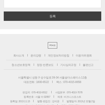
PC버전
회사소개
윤리강령
개인정보처리방침
이용자위원회
청소년보호정책
정정·반론보도
기사심의규정
불편신고
서울특별시 성동구 성수일로 39-34 서울숲더스페이스 12층
대표전화 : 1800-6522
팩스 : 070-4015-8658
편집국 : 070-4010-8512
사업본부 : 070-4010-7078
등록번호 : 서울 아 02897
제호 : 비즈니스포스트
등록일: 2013.11.13
발행·편집인 : 강석운
발행일자: 2013년 12월 2일