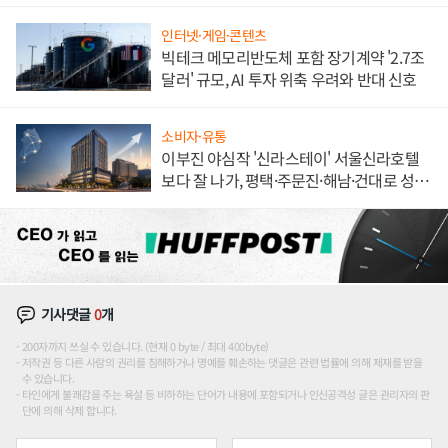
불만 폭발
인터넷·게임·콘텐츠
빅테크 메모리반도체 포함 장기계약 '2.7조
달러' 규모, AI 투자 위축 우려와 반대 신호
소비자·유통
이부진 야심작 '신라스테이' 서울신라호텔
보다 잘 나가, 평택·주문진·해남·건대로 성
장판 더 넓힌다
기사댓글
0
개
200자까지 쓰실 수 있습니다. (현재 0 byte / 최대 400byte)
저작권 등 다른 사람의 권리를 침해하거나 명예를 훼손하는 댓글은 관련 법률에 의해 제재를 받을
수 있습니다.
타인에게 불쾌감을 주는 욕설 등 비하하는 단어가 내용에 포함되거나 인신공격성 글은 관리자의 판
단에 의해 삭제 합니다.