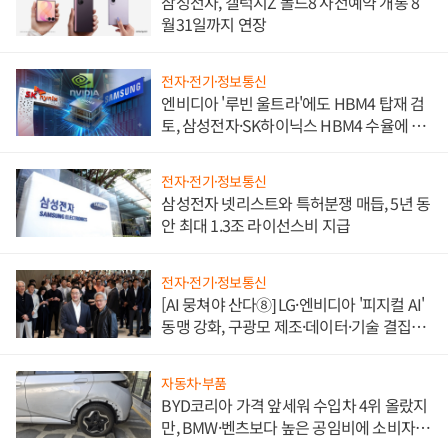
삼성전자, 갤럭시Z 폴드8 사전예약 개통 8
월31일까지 연장
전자·전기·정보통신
엔비디아 '루빈 울트라'에도 HBM4 탑재 검
토, 삼성전자·SK하이닉스 HBM4 수율에 주
도권 갈린다
전자·전기·정보통신
삼성전자 넷리스트와 특허분쟁 매듭, 5년 동
안 최대 1.3조 라이선스비 지급
전자·전기·정보통신
[AI 뭉쳐야 산다⑧] LG·엔비디아 '피지컬 AI'
동맹 강화, 구광모 제조·데이터·기술 결집
해 종합 로보틱스 기업으로
자동차·부품
BYD코리아 가격 앞세워 수입차 4위 올랐지
만, BMW·벤츠보다 높은 공임비에 소비자