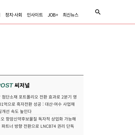
제
정치·사회
인사이트
JOB+
최신뉴스
씨저널
POST
 첨단소재 포트폴리오 전환 효과로 2분기 영
01억으로 흑자전환 성공 : 대산·여수 사업재
질개선 속도 높인다
오 항암신약후보물질 독자적 상업화 가능해
국 파트너 방향 전환으로 LNCB74 권리 단독