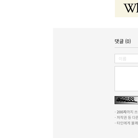
댓글 (0)
-
200자
까지 쓰실
- 저작권 등 
- 타인에게 불