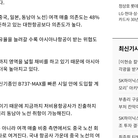
다.
정상호 롯데
LG·현대·삼
장
국, 일본, 동남아 노선) 여객 매출 의존도는 48%
카드사 30년
의존하고 있는 대한항공보다 의존도가 높다.
에 '초집중' 
유율을 늘려갈 수록 아시아나항공이 받는 위협도
최신기
지 영역을 넓힐 채비를 하고 있기 때문에 아시아
[이현승 칼
더욱 높아지고 있다.
각광을 받
SK하이닉스,
종인 B737-MAX를 빠른 시일 안에 도입할 계
모리' 아
부총리 구윤
기종이기 때문에 지금까지 저비용항공사가 진출하지
부처 칸막
거리 동남아 노선 취항이 가능해진다.
SK하이닉스,
조 투자 결
아니라 여객 매출 비중 측면에서도 중국 노선 회
사로 여겨진다. 국내 항공사 가운데 중국 노선의 여
최주희 티빙