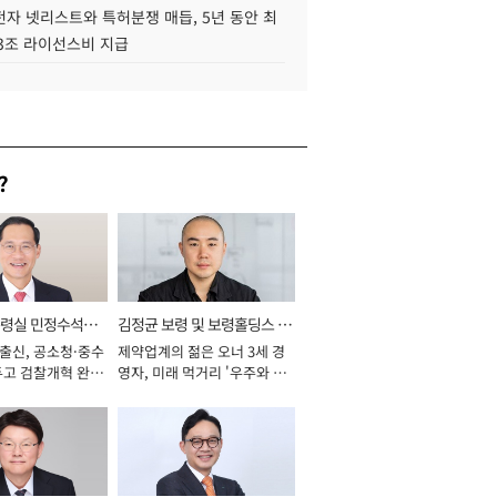
자 넷리스트와 특허분쟁 매듭, 5년 동안 최
.3조 라이선스비 지급
?
통령실 민정수석비
김정균 보령 및 보령홀딩스 대
 출신, 공소청·중수
제약업계의 젊은 오너 3세 경
표이사 사장
두고 검찰개혁 완수
영자, 미래 먹거리 '우주와 헬
년]
스케어' 공들여 [2026년]