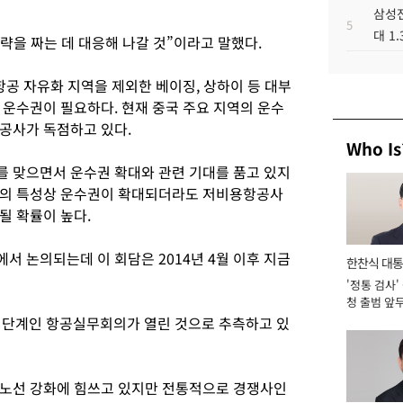
삼성전
5
대 1
략을 짜는 데 대응해 나갈 것”이라고 말했다.
항공 자유화 지역을 제외한 베이징, 상하이 등 대부
 운수권이 필요하다. 현재 중국 주요 지역의 운수
공사가 독점하고 있다.
Who Is
 맞으면서 운수권 확대와 관련 기대를 품고 있지
권의 특성상 운수권이 확대되더라도 저비용항공사
될 확률이 높다.
 논의되는데 이 회담은 2014년 4월 이후 지금
한찬식 대
'정통 검사'
서관
청 출범 앞
맡아 [2026
 단계인 항공실무회의가 열린 것으로 추측하고 있
 노선 강화에 힘쓰고 있지만 전통적으로 경쟁사인