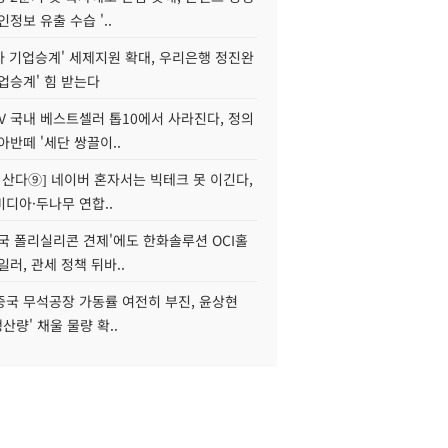
인정보 유출 수습 '..
자 기업승계' 세제지원 확대, 우리은행 정진완
업승계' 힘 받는다
V 국내 베스트셀러 톱10에서 사라진다, 정의
아반떼 '세단 쌍끌이..
야 산다⑨] 네이버 혼자서는 빅테크 못 이긴다,
디아·두나무 연합..
국 폴리실리콘 견제'에도 한화솔루션 OCI홀
일러, 관세 정책 뒤바..
중국 무석공장 가동률 여전히 부진, 윤상현
생산량' 채울 물량 확..