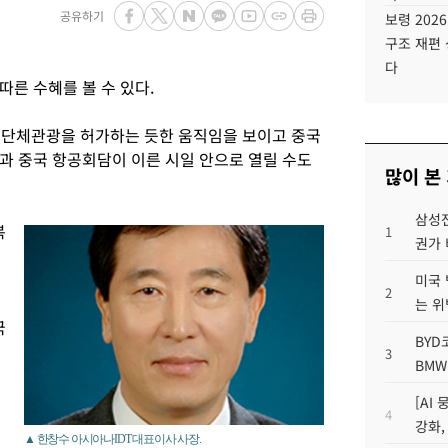
공유하기
보령 202
구조 재편 
다
른 수혜를 볼 수 있다.
국 단체관광을 허가하는 듯한 움직임을 보이고 중국
과 중국 항공회담이 이른 시일 안으로 열릴 수도
많이 본
삼성전
복
1
권가 
미국 
2
는 위
국
BYD
3
BMW
[AI
4
강화,
▲ 한창수 아시아나IDT 대표이사 사장.