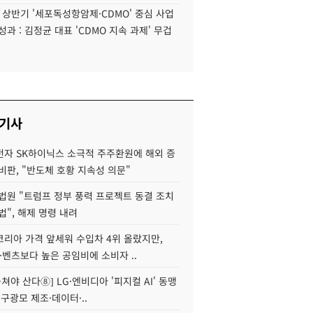
6 상반기 '세포독성항암제·CDMO' 중심 사업
성과 : 김정균 대표 'CDMO 지속 과제' 무겁
 기사
자 SK하이닉스 소극적 주주환원에 해외 증
비판, "반도체 호황 지속성 의문"
법원 "트럼프 정부 풍력 프로젝트 동결 조치
법", 해제 명령 내려
코리아 가격 앞세워 수입차 4위 올랐지만,
·벤츠보다 높은 공임비에 소비자 ..
 뭉쳐야 산다⑧] LG·엔비디아 '피지컬 AI' 동맹
 구광모 제조·데이터·..