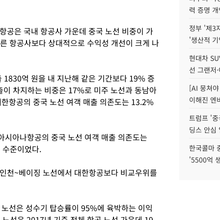
력 증명 개
정부 '제3
공은 국내 항공사 가운데 중국 노선 비중이 가
'생산적 기
다른 항공사보다 상대적으로 수익성 개선이 크게 나
현대차 SU
선 그랜저·
1830억 원을 내 지난해 같은 기간보다 19% 증
[AI 뭉쳐
출이 차지하는 비중은 17%로 미주 노선과 동남아
이해진 엔비
한항공의 중국 노선 여객 매출 의존도는 13.2%
트럼프 '중
딩스 안심 
아시아나항공의 중국 노선 여객 매출 의존도는
 수준이었다.
한국콜마 
'5500억 
 인천~베이징 노선에서 대한항공보다 비교우위를
노선은 성수기 탑승률이 95%에 육박하는 이익
노선은 2017년 기준 전체 항공 노선 가운데 19