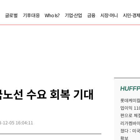
글로벌
기후대응
Who Is?
기업·산업
금융
시장·머니
시민·경
HUFF
노선 수요 회복 기대
롯데케미칼
업이익 11
편으로 체
8-12-05 16:04:11
리가켐바이
졌다 : 미
확보