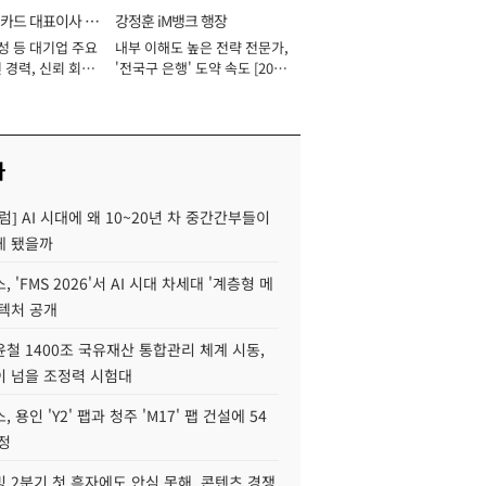
카드 대표이사 사
강정훈 iM뱅크 행장
성 등 대기업 주요
내부 이해도 높은 전략 전문가,
 경력, 신뢰 회복
'전국구 은행' 도약 속도 [2026
[2026년]
년]
사
럼] AI 시대에 왜 10~20년 차 중간간부들이
게 됐을까
 'FMS 2026'서 AI 시대 차세대 '계층형 메
키텍처 공개
철 1400조 국유재산 통합관리 체계 시동,
이 넘을 조정력 시험대
 용인 'Y2' 팹과 청주 'M17' 팹 건설에 54
정
 2분기 첫 흑자에도 안심 못해, 콘텐츠 경쟁