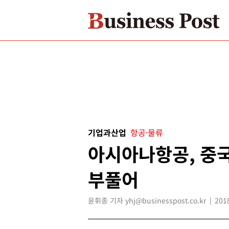
기업과산업
항공·물류
아시아나항공, 중국
부풀어
윤휘종 기자 yhj@businesspost.co.kr
201