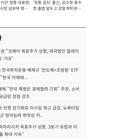
 이끈 정통 대웅맨,
'정통 검사' 출신, 공소청·중수
서관
시장 넘보며 영업
청 출범 앞두고 검찰개혁 완수
'청사진' [2026년]
맡아 [2026년]
사
권 "코웨이 목표주가 상향, 태국법인 말레이
장 기대"
] 한국투자운용 배재규 '반도체+조방원' ETF
"한국 미래에 ..
체 "한국 폭염은 경제협력 기회" 주장, 소비
 공급망 장점 강조
과 전쟁 장기화로 미사일 재고 급감, 뉴욕타임
군 방어능력 취약성 커..
"파마리서치 목표주가 상향, 3분기 유럽과 미
출 확대 지속"