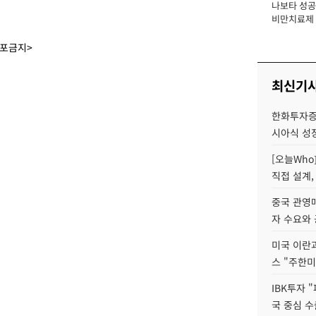
나보타 성공
장
비만치료제 
익 1조 시대 
배포금지>
최신기
한화투자증
시아식 성
[오늘Who
직접 설계, 
중국 관영매
자 수요와
미국 이란
스 "주한미
IBK투자 
국 중심 수