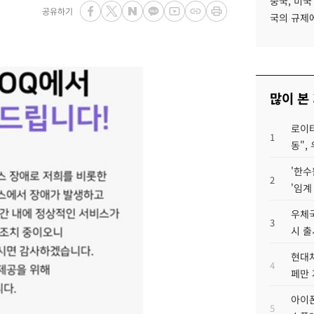
중국, 미국
공유하기
국의 규제에
많이 본
로이터
1
동",
'한수
2
'임계
우체국
3
시 출
현대차
4
페만 
아이폰
5