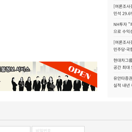
[여론조사꽃
민석 29.6
NH투자 "
으로 수익성
[여론조사꽃
민주당·국힘
현대차그룹 
공간 최대 
유안타증권
실적 내년