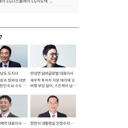
이 LG디스플레이 LG이노텍 '..
?
남도 도지사
반성연 달바글로벌 대표이사
원과 청와대 대변
재무적 투자자 지분 매각에 오
대한민국 AI 수도 충
버행 부담 덜어, 스킨케어 넘어
026년]
신성장동력 확보 과제로 [2026
년]
제약 대표이사 사
한찬식 대통령실 민정수석비