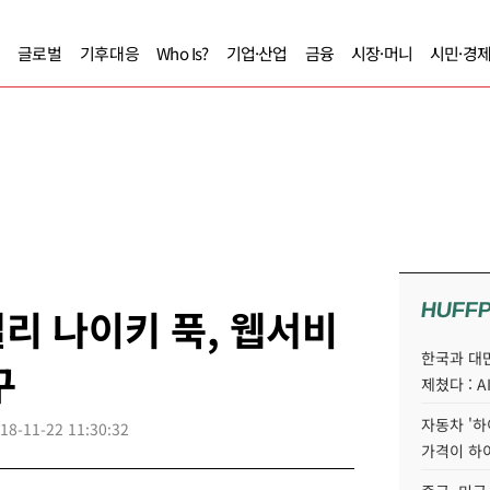
글로벌
기후대응
Who Is?
기업·산업
금융
시장·머니
시민·경
HUFF
리 나이키 푹, 웹서비
한국과 대
구
제쳤다 : 
자동차 '하
18-11-22 11:30:32
가격이 하