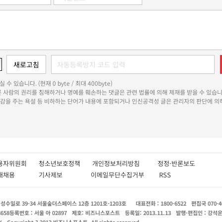
 수 있습니다. (현재 0 byte / 최대 400byte)
다른 사람의 권리를 침해하거나 명예를 훼손하는 댓글은 관련 법률에 의해 제재를 받을 수 있습니
쾌감을 주는 욕설 등 비하하는 단어가 내용에 포함되거나 인신공격성 글은 관리자의 판단에 의해
용자위원회
청소년보호정책
개인정보처리방침
정정·반론보도
인재채용
기사제보
이메일무단수집거부
RSS
수일로 39-34 서울숲더스페이스 12층 1201호-1203호
대표전화 : 1800-6522
편집국 070-4
8658
등록번호 : 서울 아 02897
제호: 비즈니스포스트
등록일: 2013.11.13
발행·편집인 : 강석
X
Copyright ? 2013 비즈니스포스트. All rights reserved.