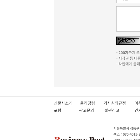
-
200자
까지 쓰실
- 저작권 등 
- 타인에게 불
신문사소개
윤리강령
기사심의규정
이
포럼
광고문의
불편신고
서울특별시 성동구 성
팩스 : 070-4015-
ISSN : 2636-171