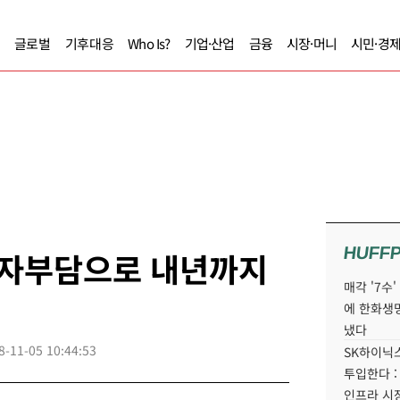
글로벌
기후대응
Who Is?
기업·산업
금융
시장·머니
시민·경
HUFF
투자부담으로 내년까지
매각 '7수
에 한화생
냈다
8-11-05 10:44:53
SK하이닉스
투입한다 :
인프라 시