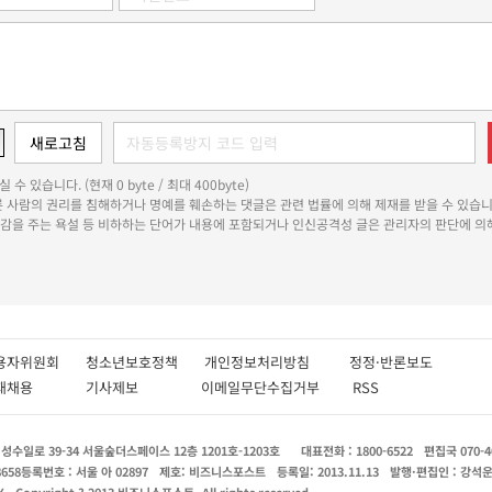
 수 있습니다. (현재 0 byte / 최대 400byte)
다른 사람의 권리를 침해하거나 명예를 훼손하는 댓글은 관련 법률에 의해 제재를 받을 수 있습니
쾌감을 주는 욕설 등 비하하는 단어가 내용에 포함되거나 인신공격성 글은 관리자의 판단에 의해
용자위원회
청소년보호정책
개인정보처리방침
정정·반론보도
인재채용
기사제보
이메일무단수집거부
RSS
수일로 39-34 서울숲더스페이스 12층 1201호-1203호
대표전화 : 1800-6522
편집국 070-4
8658
등록번호 : 서울 아 02897
제호: 비즈니스포스트
등록일: 2013.11.13
발행·편집인 : 강석
X
Copyright ? 2013 비즈니스포스트. All rights reserved.