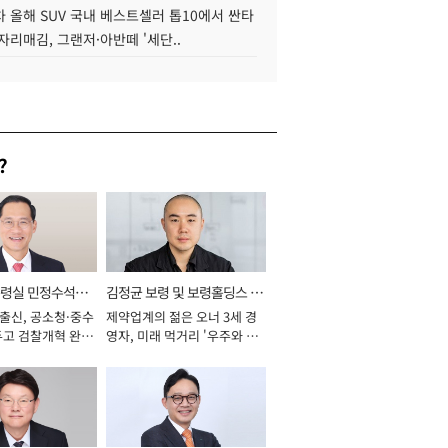
 올해 SUV 국내 베스트셀러 톱10에서 싼타
자리매김, 그랜저·아반떼 '세단..
?
통령실 민정수석비
김정균 보령 및 보령홀딩스 대
 출신, 공소청·중수
제약업계의 젊은 오너 3세 경
표이사 사장
두고 검찰개혁 완수
영자, 미래 먹거리 '우주와 헬
년]
스케어' 공들여 [2026년]