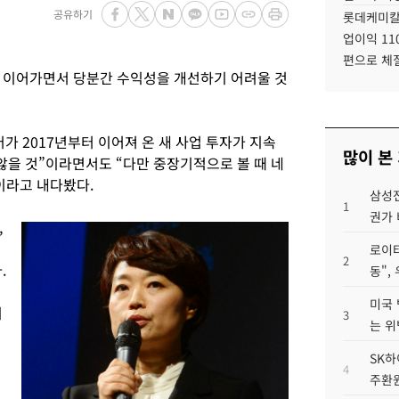
공유하기
롯데케미칼
업이익 11
편으로 체
 이어가면서 당분간 수익성을 개선하기 어려울 것
가 2017년부터 이어져 온 새 사업 투자가 지속
많이 본
 않을 것”이라면서도 “다만 중장기적으로 볼 때 네
이라고 내다봤다.
삼성전
1
권가 
,
로이터
2
.
동",
미국 
비
3
는 위
SK하
4
주환원