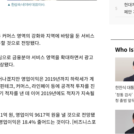
현대차
▲ 한성숙 네이버 대표이사.
5
페만 
른 커머스 영역의 강화와 지역에 바탕을 둔 서비스
용할 것으로 전망됐다.
Who Is
중심으로 금융분야 서비스 영역을 확대하면서 광고
상됐다.
어나겠지만 영업이익은 2019년까지 하락세가 계
핀테크, 커머스, 라인페이 등에 공격적 투자를 진
한찬식 대
분기 적자를 낸 데 이어 2019년에도 적자가 지속될
'정통 검사'
서관
청 출범 앞
맡아 [2026
억 원, 영업이익 9617억 원을 낼 것으로 전망됐
고 영업이익은 18.4% 줄어드는 것이다. [비즈니스포