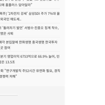
니에 홈플러스 담아달라"
목주] '2차전지 강세' 삼성SDI 주가 7%대 올
 외국인 매도세..
 '돌려차기 발언' 서범수·진종오 징계 착수,
2명은 사퇴
 매각 본입찰에 한화생명 흥국생명 한국투자
3곳 참여
분기 영업이익 6753억으로 66.9% 늘어, 민
은 13.5조
회 "연구개발직 주52시간 유연화 필요, 경직
경쟁력 저해"