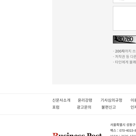
-
200자
까지 쓰실
- 저작권 등 
- 타인에게 불
신문사소개
윤리강령
기사심의규정
이
포럼
광고문의
불편신고
서울특별시 성동구 성
팩스 : 070-4015-
ISSN : 2636-171