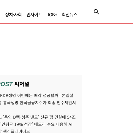
제
정치·사회
인사이트
JOB+
최신뉴스
씨저널
POST
' KDB생명 이번에는 매각 성공할까 : 본입찰
명 흥국생명 한국금융지주가 최종 인수제안서
 '용인 D램-청주 낸드' 신규 팹 건설에 54조
 '연평균 19% 성장' 메모리 수요 대응해 AI
장 핵심플레이어로