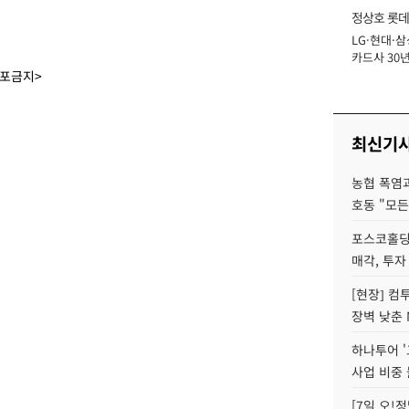
정상호 롯데
LG·현대·삼
장
카드사 30년
에 '초집중' 
배포금지>
최신기
농협 폭염과
호동 "모든
포스코홀딩
매각, 투자
[현장] 컴
장벽 낮춘 
하나투어 '
사업 비중 
[7일 오!