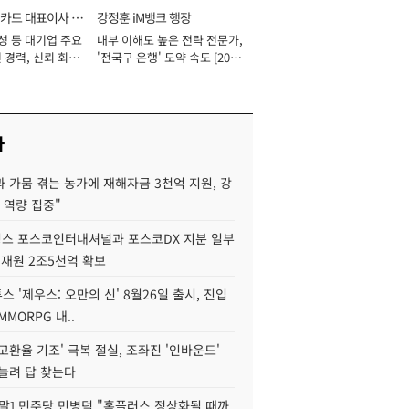
카드 대표이사 사
강정훈 iM뱅크 행장
성 등 대기업 주요
내부 이해도 높은 전략 전문가,
 경력, 신뢰 회복
'전국구 은행' 도약 속도 [2026
[2026년]
년]
사
 가뭄 겪는 농가에 재해자금 3천억 지원, 강
 역량 집중"
스 포스코인터내셔널과 포스코DX 지분 일부
 재원 2조5천억 확보
투스 '제우스: 오만의 신' 8월26일 출시, 진입
MMORPG 내..
고환율 기조' 극복 절실, 조좌진 '인바운드'
늘려 답 찾는다
정말] 민주당 민병덕 "홈플러스 정상화될 때까