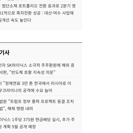
 첨단소재 포트폴리오 전환 효과로 2분기 영
01억으로 흑자전환 성공 : 대산·여수 사업재
질개선 속도 높인다
 기사
자 SK하이닉스 소극적 주주환원에 해외 증
비판, "반도체 호황 지속성 의문"
 "정제연료 3만 톤 한국에서 러시아로 이
 우크라이나의 공격에 수요 늘어
법원 "트럼프 정부 풍력 프로젝트 동결 조치
법", 해제 명령 내려
이닉스 1주당 375원 현금배당 실시, 추가 주
 계획 9월 공개 예정