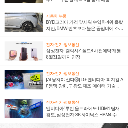
자동차·부품
BYD코리아 가격 앞세워 수입차 4위 올랐
지만, BMW·벤츠보다 높은 공임비에 소비
자 불만 폭발
전자·전기·정보통신
삼성전자, 갤럭시Z 폴드8 사전예약 개통
8월31일까지 연장
전자·전기·정보통신
[AI 뭉쳐야 산다⑧] LG·엔비디아 '피지컬 A
I' 동맹 강화, 구광모 제조·데이터·기술 결
집해 종합 로보틱스 기업으로
전자·전기·정보통신
엔비디아 '루빈 울트라'에도 HBM4 탑재
검토, 삼성전자·SK하이닉스 HBM4 수율
에 주도권 갈린다