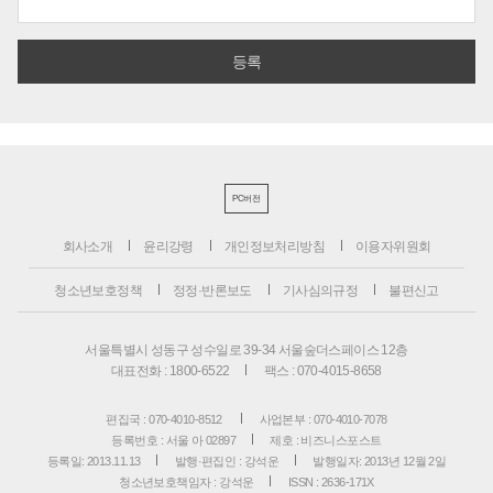
PC버전
회사소개
윤리강령
개인정보처리방침
이용자위원회
청소년보호정책
정정·반론보도
기사심의규정
불편신고
서울특별시 성동구 성수일로 39-34 서울숲더스페이스 12층
대표전화 : 1800-6522
팩스 : 070-4015-8658
편집국 : 070-4010-8512
사업본부 : 070-4010-7078
등록번호 : 서울 아 02897
제호 : 비즈니스포스트
등록일: 2013.11.13
발행·편집인 : 강석운
발행일자: 2013년 12월 2일
청소년보호책임자 : 강석운
ISSN : 2636-171X