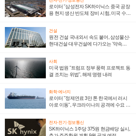
전자·전기·정보통신
로이터 "삼성전자 SK하이닉스 중국 공장
용 현지 생산 반도체 장비 시험, 미국 수출
통제 대비"
건설
원전 건설 국내외서 속도 붙어, 삼성물산·
현대건설·대우건설에 다가오는 '약속의
시간'
사회
미국 법원 "트럼프 정부 풍력 프로젝트 동
결 조치는 위법", 해제 명령 내려
화학·에너지
로이터 "정제연료 3만 톤 한국에서 러시
아로 이동", 우크라이나의 공격에 수요 늘
어
전자·전기·정보통신
SK하이닉스 1주당 375원 현금배당 실시,
추가 주주환원 계획 9월 공개 예정