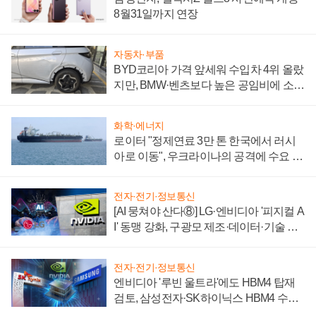
8월31일까지 연장
자동차·부품
BYD코리아 가격 앞세워 수입차 4위 올랐
지만, BMW·벤츠보다 높은 공임비에 소비
자 불만 폭발
화학·에너지
로이터 "정제연료 3만 톤 한국에서 러시
아로 이동", 우크라이나의 공격에 수요 늘
어
전자·전기·정보통신
[AI 뭉쳐야 산다⑧] LG·엔비디아 '피지컬 A
I' 동맹 강화, 구광모 제조·데이터·기술 결
집해 종합 로보틱스 기업으로
전자·전기·정보통신
엔비디아 '루빈 울트라'에도 HBM4 탑재
검토, 삼성전자·SK하이닉스 HBM4 수율
에 주도권 갈린다