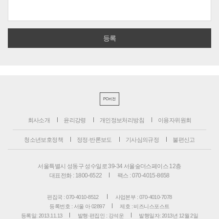
PC버전
회사소개
윤리강령
개인정보처리방침
이용자위원회
청소년보호정책
정정·반론보도
기사심의규정
불편신고
서울특별시 성동구 성수일로 39-34 서울숲더스페이스 12층
대표전화 : 1800-6522
팩스 : 070-4015-8658
편집국 : 070-4010-8512
사업본부 : 070-4010-7078
등록번호 : 서울 아 02897
제호 : 비즈니스포스트
등록일: 2013.11.13
발행·편집인 : 강석운
발행일자: 2013년 12월 2일