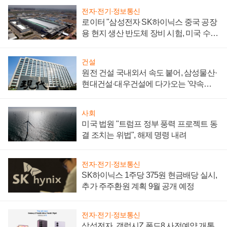
전자·전기·정보통신
로이터 "삼성전자 SK하이닉스 중국 공장
용 현지 생산 반도체 장비 시험, 미국 수출
통제 대비"
건설
원전 건설 국내외서 속도 붙어, 삼성물산·
현대건설·대우건설에 다가오는 '약속의
시간'
사회
미국 법원 "트럼프 정부 풍력 프로젝트 동
결 조치는 위법", 해제 명령 내려
전자·전기·정보통신
SK하이닉스 1주당 375원 현금배당 실시,
추가 주주환원 계획 9월 공개 예정
전자·전기·정보통신
삼성전자, 갤럭시Z 폴드8 사전예약 개통