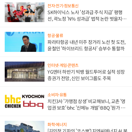
전자·전기·정보통신
SK하이닉스 노사 '성과급 주식 지급' 평행
선, 곽노정 'N% 성과급' 법적 논란 벗을지 주
목
항공·물류
파라타항공 내년 미주 장거리 노선 첫 도전,
윤철민 '하이브리드 항공사' 승부수 통할까
인터넷·게임·콘텐츠
YG엔터 하반기 빅뱅 월드투어로 실적 성장
증권가 전망, 신인 보이그룹도 주목
소비자·유통
치킨3사 '가맹점 상생' 비교해보니, 교촌 '영
업권 보호'·bhc '신메뉴 개발'·BBQ '원가 부
담'
화학·에너지
[김민정 기자의 '코스뽀'] 지엔씨에너지 AI 붐