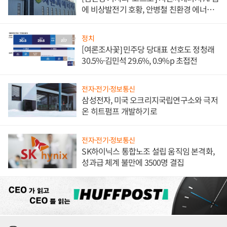
에 비상발전기 호황, 안병철 친환경 에너지
발전전문기업 향한다
정치
[여론조사꽃] 민주당 당대표 선호도 정청래
30.5%·김민석 29.6%, 0.9%p 초접전
전자·전기·정보통신
삼성전자, 미국 오크리지국립연구소와 극저
온 히트펌프 개발하기로
전자·전기·정보통신
SK하이닉스 통합노조 설립 움직임 본격화,
성과급 체계 불만에 3500명 결집