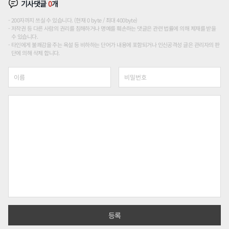
기사댓글
0
개
200자까지 쓰실 수 있습니다. (현재 0 byte / 최대 400byte)
저작권 등 다른 사람의 권리를 침해하거나 명예를 훼손하는 댓글은 관련 법률에 의해 제재를 받을
수 있습니다.
타인에게 불쾌감을 주는 욕설 등 비하하는 단어가 내용에 포함되거나 인신공격성 글은 관리자의 판
단에 의해 삭제 합니다.