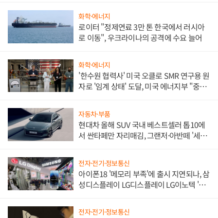
화학·에너지
로이터 "정제연료 3만 톤 한국에서 러시아
로 이동", 우크라이나의 공격에 수요 늘어
화학·에너지
'한수원 협력사' 미국 오클로 SMR 연구용 원
자로 '임계 상태' 도달, 미국 에너지부 "중요
한 이정표"
자동차·부품
현대차 올해 SUV 국내 베스트셀러 톱10에
서 싼타페만 자리매김, 그랜저·아반떼 '세단
쌍끌이'로 내수 방어
전자·전기·정보통신
아이폰18 '메모리 부족'에 출시 지연되나, 삼
성디스플레이 LG디스플레이 LG이노텍 '탈
애플' 수익 다각화 속도
전자·전기·정보통신