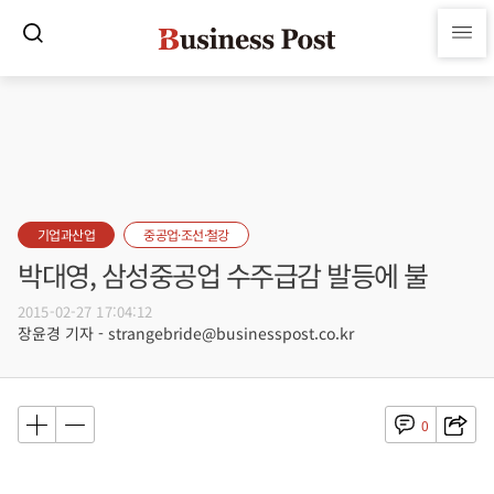
기업과산업
중공업·조선·철강
박대영, 삼성중공업 수주급감 발등에 불
2015-02-27 17:04:12
장윤경 기자 - strangebride@businesspost.co.kr
0