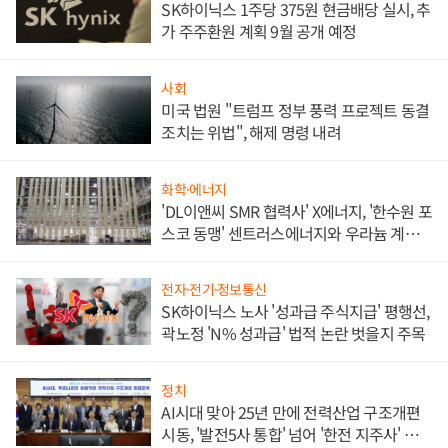
SK하이닉스 1주당 375원 현금배당 실시, 추
가 주주환원 계획 9월 공개 예정
사회
미국 법원 "트럼프 정부 풍력 프로젝트 동결
조치는 위법", 해제 명령 내려
화학·에너지
'DL이앤씨 SMR 협력사' X에너지, '한수원 포
스코 동맹' 센트러스에너지와 우라늄 계약
체결
전자·전기·정보통신
SK하이닉스 노사 '성과급 주식지급' 평행선,
곽노정 'N% 성과급' 법적 논란 벗을지 주목
정치
AI시대 맞아 25년 만에 전력산업 구조개편
시동, '발전5사 통합' 넘어 '한전 지주사' 재편