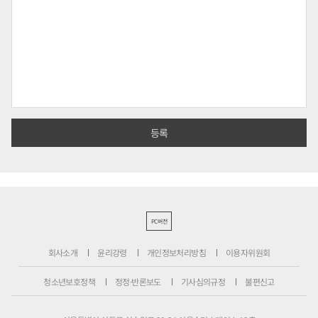
PC버전
회사소개
윤리강령
개인정보처리방침
이용자위원회
청소년보호정책
정정·반론보도
기사심의규정
불편신고