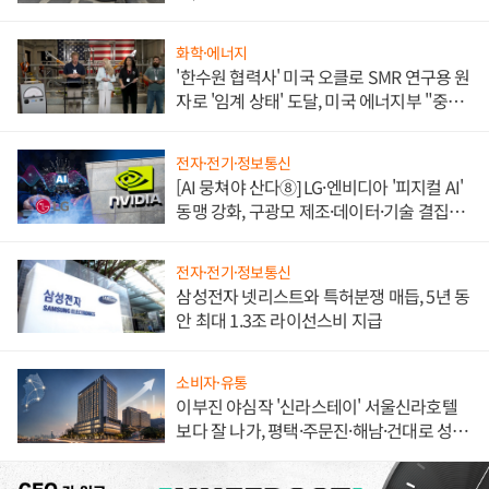
불만 폭발
화학·에너지
'한수원 협력사' 미국 오클로 SMR 연구용 원
자로 '임계 상태' 도달, 미국 에너지부 "중요
한 이정표"
전자·전기·정보통신
[AI 뭉쳐야 산다⑧] LG·엔비디아 '피지컬 AI'
동맹 강화, 구광모 제조·데이터·기술 결집
해 종합 로보틱스 기업으로
전자·전기·정보통신
삼성전자 넷리스트와 특허분쟁 매듭, 5년 동
안 최대 1.3조 라이선스비 지급
소비자·유통
이부진 야심작 '신라스테이' 서울신라호텔
보다 잘 나가, 평택·주문진·해남·건대로 성
장판 더 넓힌다