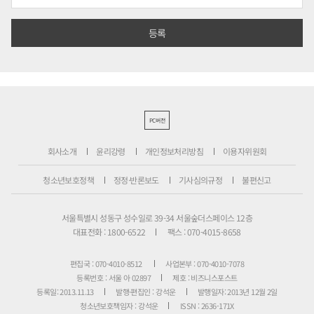
PC버전
회사소개
윤리강령
개인정보처리방침
이용자위원회
청소년보호정책
정정·반론보도
기사심의규정
불편신고
서울특별시 성동구 성수일로 39-34 서울숲더스페이스 12층
대표전화 : 1800-6522
팩스 : 070-4015-8658
편집국 : 070-4010-8512
사업본부 : 070-4010-7078
등록번호 : 서울 아 02897
제호 : 비즈니스포스트
등록일: 2013.11.13
발행·편집인 : 강석운
발행일자: 2013년 12월 2일
청소년보호책임자 : 강석운
ISSN : 2636-171X