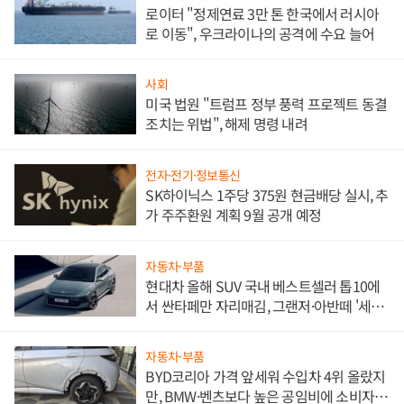
로이터 "정제연료 3만 톤 한국에서 러시아
로 이동", 우크라이나의 공격에 수요 늘어
사회
미국 법원 "트럼프 정부 풍력 프로젝트 동결
조치는 위법", 해제 명령 내려
전자·전기·정보통신
SK하이닉스 1주당 375원 현금배당 실시, 추
가 주주환원 계획 9월 공개 예정
자동차·부품
현대차 올해 SUV 국내 베스트셀러 톱10에
서 싼타페만 자리매김, 그랜저·아반떼 '세단
쌍끌이'로 내수 방어
자동차·부품
BYD코리아 가격 앞세워 수입차 4위 올랐지
만, BMW·벤츠보다 높은 공임비에 소비자