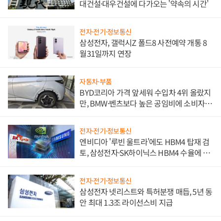
대건설·대우건설에 다가오는 '약속의 시간'
전자·전기·정보통신
삼성전자, 갤럭시Z 폴드8 사전예약 개통 8
월31일까지 연장
자동차·부품
BYD코리아 가격 앞세워 수입차 4위 올랐지
만, BMW·벤츠보다 높은 공임비에 소비자
불만 폭발
전자·전기·정보통신
엔비디아 '루빈 울트라'에도 HBM4 탑재 검
토, 삼성전자·SK하이닉스 HBM4 수율에 주
도권 갈린다
전자·전기·정보통신
삼성전자 넷리스트와 특허분쟁 매듭, 5년 동
안 최대 1.3조 라이선스비 지급