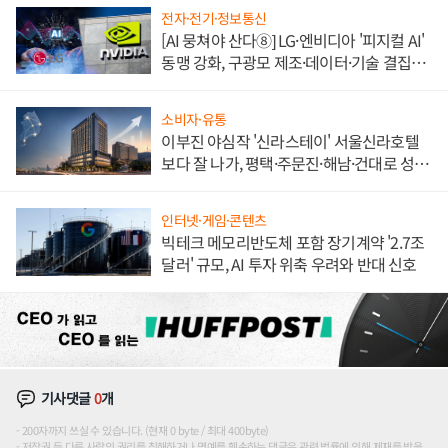
전자·전기·정보통신
[AI 뭉쳐야 산다⑧] LG·엔비디아 '피지컬 AI'
동맹 강화, 구광모 제조·데이터·기술 결집
해 종합 로보틱스 기업으로
소비자·유통
이부진 야심작 '신라스테이' 서울신라호텔
보다 잘 나가, 평택·주문진·해남·건대로 성
장판 더 넓힌다
인터넷·게임·콘텐츠
빅테크 메모리반도체 포함 장기계약 '2.7조
달러' 규모, AI 투자 위축 우려와 반대 신호
기사댓글
0
개
200자까지 쓰실 수 있습니다. (현재 0 byte / 최대 400byte)
저작권 등 다른 사람의 권리를 침해하거나 명예를 훼손하는 댓글은 관련 법률에 의해 제재를 받을