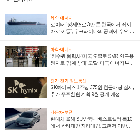
화학·에너지
로이터 "정제연료 3만 톤 한국에서 러시
아로 이동", 우크라이나의 공격에 수요 늘
어
화학·에너지
'한수원 협력사' 미국 오클로 SMR 연구용
원자로 '임계 상태' 도달, 미국 에너지부
"중요한 이정표"
전자·전기·정보통신
SK하이닉스 1주당 375원 현금배당 실시,
추가 주주환원 계획 9월 공개 예정
자동차·부품
현대차 올해 SUV 국내 베스트셀러 톱10
에서 싼타페만 자리매김, 그랜저·아반떼
'세단 쌍끌이'로 내수 방어