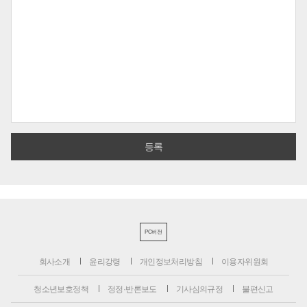
PC버전
회사소개
윤리강령
개인정보처리방침
이용자위원회
청소년보호정책
정정·반론보도
기사심의규정
불편신고