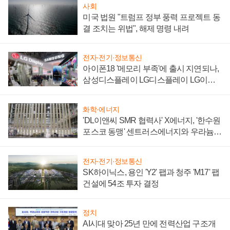
사회
미국 법원 "트럼프 정부 풍력 프로젝트 동
결 조치는 위법", 해제 명령 내려
전자·전기·정보통신
아이폰18 '메모리 부족'에 출시 지연되나,
삼성디스플레이 LG디스플레이 LG이노
텍 '탈애플' 수익 다각화 속도
화학·에너지
'DL이앤씨 SMR 협력사' X에너지, '한수원
포스코 동맹' 센트러스에너지와 우라늄
계약 체결
전자·전기·정보통신
SK하이닉스, 용인 'Y2' 팹과 청주 'M17' 팹
건설에 54조 투자 결정
정치
AI시대 맞아 25년 만에 전력산업 구조개