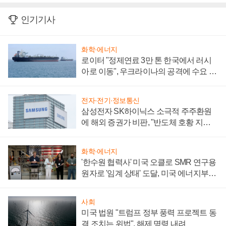
인기기사
화학·에너지
로이터 "정제연료 3만 톤 한국에서 러시
아로 이동", 우크라이나의 공격에 수요 늘
어
전자·전기·정보통신
삼성전자 SK하이닉스 소극적 주주환원
에 해외 증권가 비판, "반도체 호황 지속
성 의문"
화학·에너지
'한수원 협력사' 미국 오클로 SMR 연구용
원자로 '임계 상태' 도달, 미국 에너지부
"중요한 이정표"
사회
미국 법원 "트럼프 정부 풍력 프로젝트 동
결 조치는 위법", 해제 명령 내려