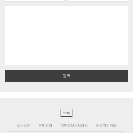
PC버전
회사소개
윤리강령
개인정보처리방침
이용자위원회