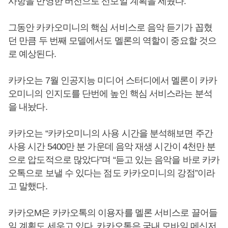
사항을 반영한 버전으로 선보일 계획을 세웠다.
그동안 카카오미니의 핵심 서비스로 음악 듣기가 꼽혔
던 만큼 두 번째 모델에서도 멜론의 역할이 중요할 것으
로 예상된다.
카카오는 7월 인공지능 미디어 스터디에서 멜론이 카카
오미니의 인지도를 단번에 높인 핵심 서비스라는 분석
을 내놨다.
카카오는 “카카오미니의 사용 시간을 분석해보면 주간
사용 시간 5400만 분 가운데 음악 재생 시간이 4천만 분
으로 압도적으로 많았다”며 “듣고 있는 음악을 바로 카카
오톡으로 보낼 수 있다는 점도 카카오미니의 강점”이라
고 말했다.
카카오M은 카카오톡의 이용자를 멜론 서비스로 끌어들
일 계획도 세우고 있다. 카카오톡은 국내 모바일 메신저